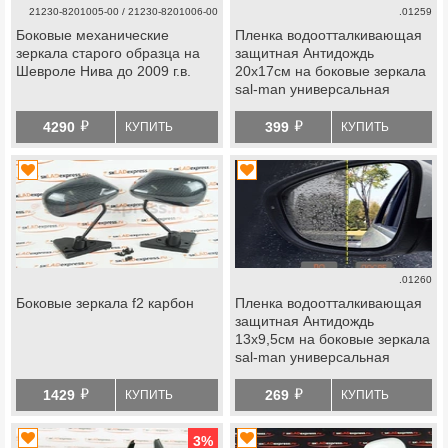
21230-8201005-00 / 21230-8201006-00
.01259
Боковые механические
Пленка водоотталкивающая
зеркала старого образца на
защитная Антидождь
Шевроле Нива до 2009 г.в.
20х17см на боковые зеркала
sal-man универсальная
й
й
4290
399
КУПИТЬ
КУПИТЬ
.01260
Боковые зеркала f2 карбон
Пленка водоотталкивающая
защитная Антидождь
13х9,5см на боковые зеркала
sal-man универсальная
й
й
1429
269
КУПИТЬ
КУПИТЬ
3
%