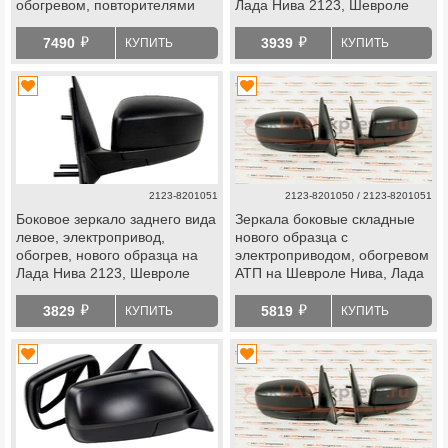
обогревом, повторителями
Лада Нива 2123, Шевроле
поворотника Плазма АТП
й
й
на Шевроле Нива, Лада Нива
7490
3939
КУПИТЬ
КУПИТЬ
Тревел
2123-8201051
2123-8201050 / 2123-8201051
Боковое зеркало заднего вида
Зеркала боковые складные
левое, электропривод,
нового образца с
обогрев, нового образца на
электроприводом, обогревом
Лада Нива 2123, Шевроле
АТП на Шевроле Нива, Лада
Нива Тревел
й
й
3829
5819
КУПИТЬ
КУПИТЬ