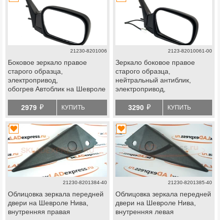
21230-8201006
2123-82010061-00
Боковое зеркало правое
Зеркало боковое правое
старого образца,
старого образца,
электропривод,
нейтральный антиблик,
обогрев Автоблик на Шевроле
электропривод,
Нива до 2009 г.в.
обогрев Автоблик на
й
й
Шевроле Нива 2009-2012 г.в.
2979
3290
КУПИТЬ
КУПИТЬ
21230-8201384-40
21230-8201385-40
Облицовка зеркала передней
Облицовка зеркала передней
двери на Шевроле Нива,
двери на Шевроле Нива,
внутренняя правая
внутренняя левая