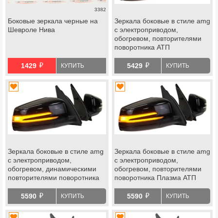
3382
Боковые зеркала черные на
Зеркала боковые в стиле amg
Шевроле Нива
с электроприводом,
обогревом, повторителями
поворотника АТП
на Шевроле Нива, Лада Нива
й
й
Тревел
1429
5429
КУПИТЬ
КУПИТЬ
Зеркала боковые в стиле amg
Зеркала боковые в стиле amg
с электроприводом,
с электроприводом,
обогревом, динамическими
обогревом, повторителями
повторителями поворотника
поворотника Плазма АТП
АТП на Шевроле Нива, Лада
на Шевроле Нива, Лада Нива
й
й
Нива Тревел
Тревел
5590
5590
КУПИТЬ
КУПИТЬ