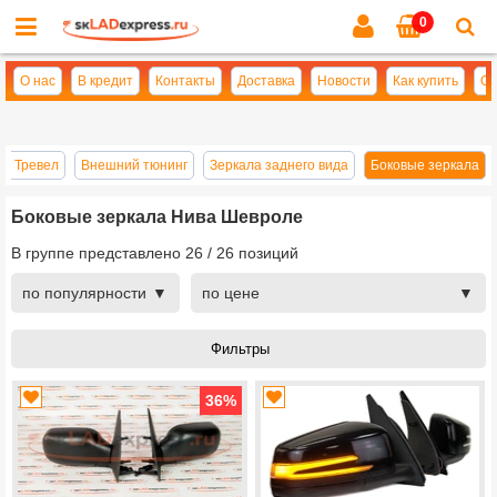
0
Cl
se
О нас
В кредит
Контакты
Доставка
Новости
Как купить
Оп
ва Тревел
Внешний тюнинг
Зеркала заднего вида
Боковые зеркала
Боковые зеркала Нива Шевроле
В группе представлено
26
/
26
позиций
по популярности
по цене
36
%