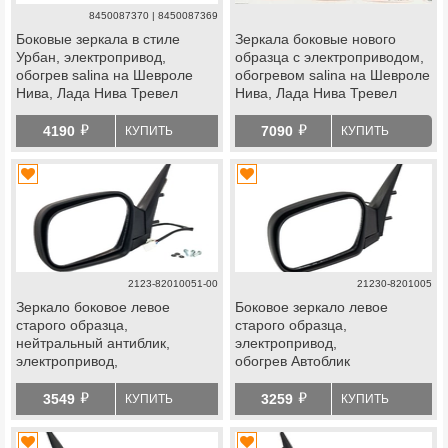
8450087370 | 8450087369
Боковые зеркала в стиле
Зеркала боковые нового
Урбан, электропривод,
образца с электроприводом,
обогрев salina на Шевроле
обогревом salina на Шевроле
Нива, Лада Нива Тревел
Нива, Лада Нива Тревел
й
й
4190
7090
КУПИТЬ
КУПИТЬ
2123-82010051-00
21230-8201005
Зеркало боковое левое
Боковое зеркало левое
старого образца,
старого образца,
нейтральный антиблик,
электропривод,
электропривод,
обогрев Автоблик
обогрев Автоблик на Шевроле
на Шевроле Нива до 2009 г.в.
й
й
Нива 2009-2012 г.в.
3549
3259
КУПИТЬ
КУПИТЬ