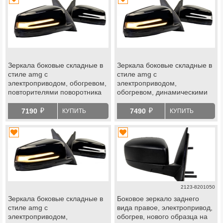
Зеркала боковые складные в
Зеркала боковые складные в
стиле amg с
стиле amg с
электроприводом, обогревом,
электроприводом,
повторителями поворотника
обогревом, динамическими
АТП на Шевроле Нива, Лада
повторителями поворотника
й
й
Нива Тревел
АТП на Шевроле Нива, Лада
7190
7490
КУПИТЬ
КУПИТЬ
Нива Тревел
2123-8201050
Зеркала боковые складные в
Боковое зеркало заднего
стиле amg с
вида правое, электропривод,
электроприводом,
обогрев, нового образца на