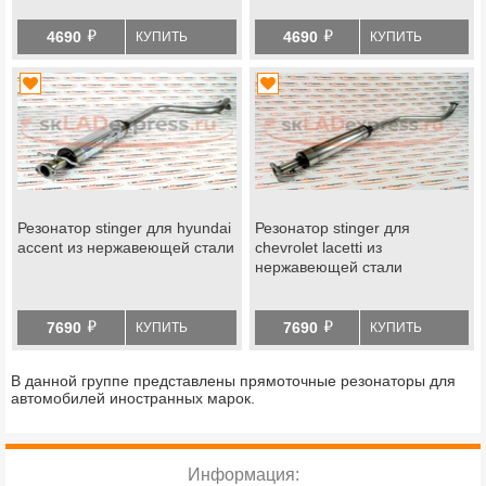
й
й
4690
4690
КУПИТЬ
КУПИТЬ
Резонатор stinger для hyundai
Резонатор stinger для
accent из нержавеющей стали
chevrolet lacetti из
нержавеющей стали
й
й
7690
7690
КУПИТЬ
КУПИТЬ
В данной группе представлены прямоточные резонаторы для
автомобилей иностранных марок.
Информация: