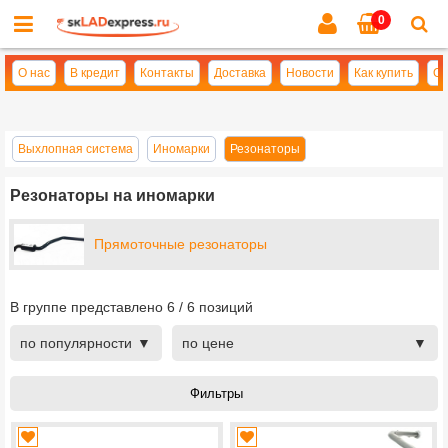
0
Cl
se
О нас
В кредит
Контакты
Доставка
Новости
Как купить
Оп
Выхлопная система
Иномарки
Резонаторы
Резонаторы на иномарки
Прямоточные резонаторы
В группе представлено
6
/
6
позиций
по популярности
по цене