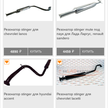
Резонатор stinger для
Резонатор stinger mute под
chevrolet lanos
паук для Лада Ларгус, renault
sandero
й
й
4890
4459
КУПИТЬ
КУПИТЬ
Резонатор stinger для hyundai
Резонатор stinger для
accent
chevrolet lacetti