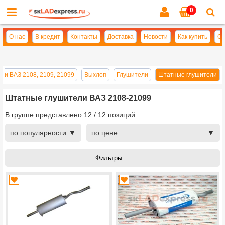
0
Cl
se
О нас
В кредит
Контакты
Доставка
Новости
Как купить
Оп
ти ВАЗ 2108, 2109, 21099
Выхлоп
Глушители
Штатные глушители
Штатные глушители ВАЗ 2108-21099
В группе представлено
12
/
12
позиций
по популярности
по цене