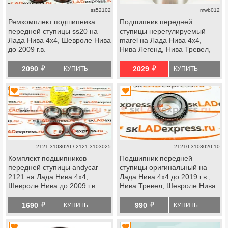
ss52102
mwb012
Ремкомплект подшипника
Подшипник передней
передней ступицы ss20 на
ступицы нерегулируемый
Лада Нива 4х4, Шевроле Нива
marel на Лада Нива 4х4,
до 2009 г.в.
Нива Легенд, Нива Тревел,
Шевроле Нива
й
й
2090
2029
КУПИТЬ
КУПИТЬ
2121-3103020 / 2121-3103025
21210-3103020-10
Комплект подшипников
Подшипник передней
передней ступицы andycar
ступицы оригинальный на
2121 на Лада Нива 4х4,
Лада Нива 4х4 до 2019 г.в.,
Шевроле Нива до 2009 г.в.
Нива Тревел, Шевроле Нива
й
й
1690
990
КУПИТЬ
КУПИТЬ