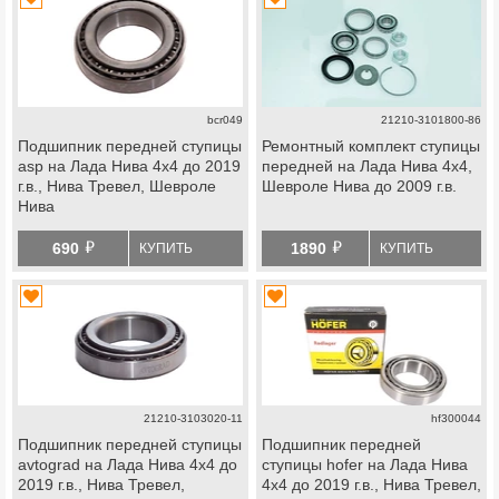
bcr049
21210-3101800-86
Подшипник передней ступицы
Ремонтный комплект ступицы
asp на Лада Нива 4х4 до 2019
передней на Лада Нива 4х4,
г.в., Нива Тревел, Шевроле
Шевроле Нива до 2009 г.в.
Нива
й
й
690
1890
КУПИТЬ
КУПИТЬ
21210-3103020-11
hf300044
Подшипник передней ступицы
Подшипник передней
avtograd на Лада Нива 4х4 до
ступицы hofer на Лада Нива
2019 г.в., Нива Тревел,
4х4 до 2019 г.в., Нива Тревел,