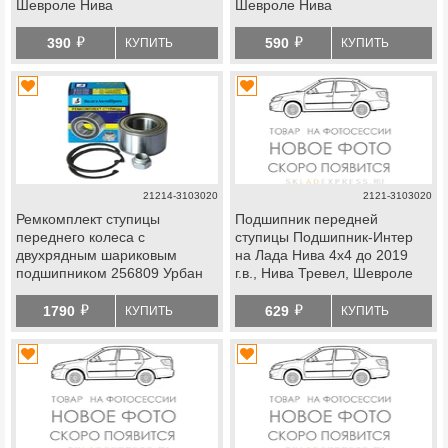
Шевроле Нива
Шевроле Нива
й
й
390
590
КУПИТЬ
КУПИТЬ
21214-3103020
2121-3103020
Ремкомплект ступицы
Подшипник передней
переднего колеса с
ступицы Подшипник-Интер
двухрядным шариковым
на Лада Нива 4х4 до 2019
подшипником 256809 Урбан
г.в., Нива Тревел, Шевроле
ВолгаАвтоПром на Лада Нива
Нива
й
й
4х4, Нива Легенд, Нива
1790
629
КУПИТЬ
КУПИТЬ
Тревел, Шевроле Нива