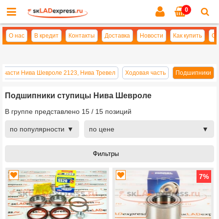
0
Cl
se
О нас
В кредит
Контакты
Доставка
Новости
Как купить
Оп
пчасти Нива Шевроле 2123, Нива Тревел
Ходовая часть
Подшипники
Подшипники ступицы Нива Шевроле
В группе представлено
15
/
15
позиций
по популярности
по цене
7
%