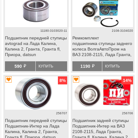
11180-3103020-11
2108-3104020
Подшипник передней ступицы
Ремкомплект
avtograd на Лада Калина,
подшипника ступицы заднего
Калина 2, Гранта, Гранта fl,
колеса ВолгаАвтоПром на
Приора, datsun
ВАЗ 2108-2115, Лада Гранта,
Гранта fl, Калина, Калина 2,
й
й
Приора, datsun, передней
590
1190
КУПИТЬ
КУПИТЬ
ступицы Лада Ока
8
%
14
%
256707
256706
Подшипник передней ступицы
Подшипник задней ступицы
Подшипник-Интер на Лада
Подшипник-Интер на ВАЗ
Калина, Калина 2, Гранта,
2108-2115, Лада Гранта,
Гранта fl, Приора, datsun
Гранта fl, Калина, Калина 2,