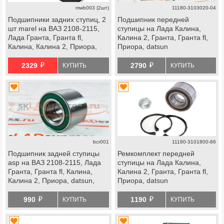
mwb003 (2шт)
11180-3103020-04
Подшипники задних ступиц, 2
Подшипник передней
шт marel на ВАЗ 2108-2115,
ступицы на Лада Калина,
Лада Гранта, Гранта fl,
Калина 2, Гранта, Гранта fl,
Калина, Калина 2, Приора,
Приора, datsun
datsun, передней ступицы
й
й
Лада Ока
2329
2790
КУПИТЬ
КУПИТЬ
bcr001
11180-3101800-86
Подшипник задней ступицы
Ремкомплект передней
asp на ВАЗ 2108-2115, Лада
ступицы на Лада Калина,
Гранта, Гранта fl, Калина,
Калина 2, Гранта, Гранта fl,
Калина 2, Приора, datsun,
Приора, datsun
передней ступицы Лада Ока
й
й
990
1190
КУПИТЬ
КУПИТЬ