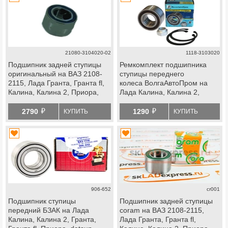
21080-3104020-02
1118-3103020
Подшипник задней ступицы
Ремкомплект подшипника
оригинальный на ВАЗ 2108-
ступицы переднего
2115, Лада Гранта, Гранта fl,
колеса ВолгаАвтоПром на
Калина, Калина 2, Приора,
Лада Калина, Калина 2,
datsun, передней ступицы
Гранта, Гранта fl, Приора,
й
й
Лада Ока (г. Москва)
datsun
2790
1290
КУПИТЬ
КУПИТЬ
906-652
cr001
Подшипник ступицы
Подшипник задней ступицы
передний БЗАК на Лада
coram на ВАЗ 2108-2115,
Калина, Калина 2, Гранта,
Лада Гранта, Гранта fl,