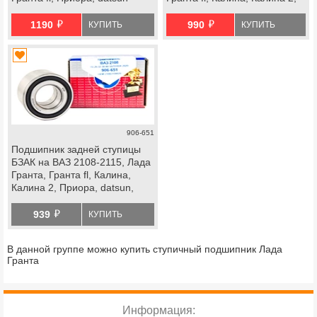
Приора, datsun, передней
й
й
ступицы Лада Ока
1190
990
КУПИТЬ
КУПИТЬ
906-651
Подшипник задней ступицы
БЗАК на ВАЗ 2108-2115, Лада
Гранта, Гранта fl, Калина,
Калина 2, Приора, datsun,
передней ступицы Лада Ока
й
939
КУПИТЬ
В данной группе можно купить ступичный подшипник Лада
Гранта
Информация: