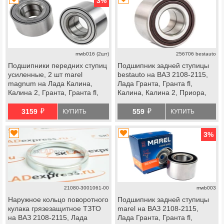
3
%
mwb016 (2шт)
256706 bestauto
Подшипники передних ступиц
Подшипник задней ступицы
усиленные, 2 шт marel
bestauto на ВАЗ 2108-2115,
magnum на Лада Калина,
Лада Гранта, Гранта fl,
Калина 2, Гранта, Гранта fl,
Калина, Калина 2, Приора,
Приора, datsun
datsun, передней ступицы
й
й
Лада Ока
3159
559
КУПИТЬ
КУПИТЬ
3
%
21080-3001061-00
mwb003
Наружное кольцо поворотного
Подшипник задней ступицы
кулака грязезащитное ТЗТО
marel на ВАЗ 2108-2115,
на ВАЗ 2108-2115, Лада
Лада Гранта, Гранта fl,