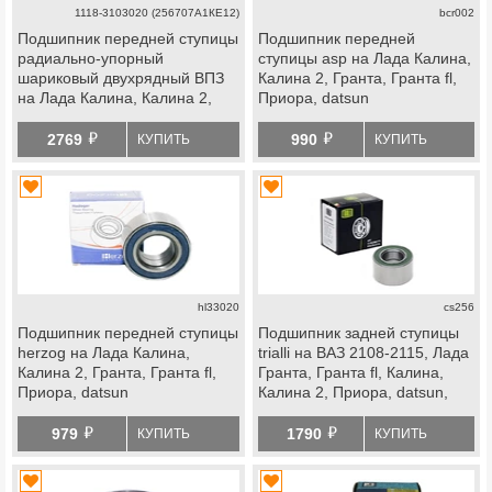
1118-3103020 (256707А1КЕ12)
bcr002
Подшипник передней ступицы
Подшипник передней
радиально-упорный
ступицы asp на Лада Калина,
шариковый двухрядный ВПЗ
Калина 2, Гранта, Гранта fl,
на Лада Калина, Калина 2,
Приора, datsun
Гранта, Гранта fl, Приора,
й
й
datsun
2769
990
КУПИТЬ
КУПИТЬ
hl33020
cs256
Подшипник передней ступицы
Подшипник задней ступицы
herzog на Лада Калина,
trialli на ВАЗ 2108-2115, Лада
Калина 2, Гранта, Гранта fl,
Гранта, Гранта fl, Калина,
Приора, datsun
Калина 2, Приора, datsun,
передней ступицы Лада Ока
й
й
979
1790
КУПИТЬ
КУПИТЬ