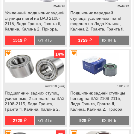
mwb018
mwb016
Усиленный подшипник задней
Подшипник передней
ступицы marel на ВАЗ 2108-
ступицы усиленный marel
2115, Лада Гранта, Гранта fl,
magnum на Лада Калина,
Калина, Калина 2, Приора,
Калина 2, Гранта, Гранта fl,
datsun, передней ступицы
Приора, datsun
й
й
Лада Ока
1519
1759
КУПИТЬ
КУПИТЬ
14
%
mwb018 (2шт)
h101206
Подшипники задних ступиц
Подшипник задней ступицы
усиленные, 2 шт marel на ВАЗ
herzog на ВАЗ 2108-2115,
2108-2115, Лада Гранта,
Лада Гранта, Гранта fl,
Гранта fl, Калина, Калина 2,
Калина, Калина 2, Приора,
Приора, datsun, передних
datsun, передней ступицы
й
й
ступиц Лада Ока
Лада Ока
2729
929
КУПИТЬ
КУПИТЬ