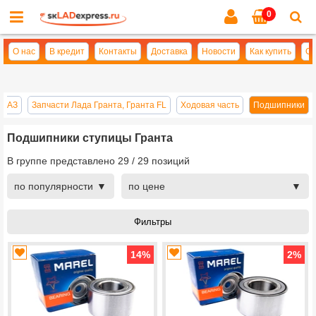
0
Cl
se
О нас
В кредит
Контакты
Доставка
Новости
Как купить
Оп
 ВАЗ
Запчасти Лада Гранта, Гранта FL
Ходовая часть
Подшипники
Подшипники ступицы Гранта
В группе представлено
29
/
29
позиций
по популярности
по цене
14
%
2
%