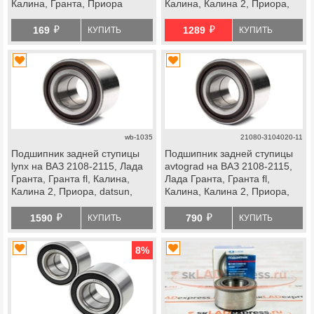
Калина, Гранта, Приора
Калина, Калина 2, Приора,
datsun, передней ступицы
й
й
Лада Ока
169
1289
КУПИТЬ
КУПИТЬ
wb-1035
21080-3104020-11
Подшипник задней ступицы
Подшипник задней ступицы
lynx на ВАЗ 2108-2115, Лада
avtograd на ВАЗ 2108-2115,
Гранта, Гранта fl, Калина,
Лада Гранта, Гранта fl,
Калина 2, Приора, datsun,
Калина, Калина 2, Приора,
передней ступицы Лада Ока
datsun, передней ступицы
й
й
Лада Ока
1590
790
КУПИТЬ
КУПИТЬ
8
%