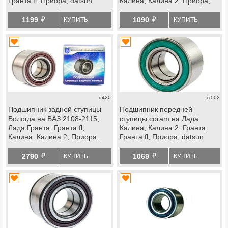
Гранта fl, Приора, datsun
Калина, Калина 2, Приора,
datsun, передней ступицы
й
й
Лада Ока
1199
1090
КУПИТЬ
КУПИТЬ
d420
cr002
Подшипник задней ступицы
Подшипник передней
Вологда на ВАЗ 2108-2115,
ступицы coram на Лада
Лада Гранта, Гранта fl,
Калина, Калина 2, Гранта,
Калина, Калина 2, Приора,
Гранта fl, Приора, datsun
datsun, передней ступицы
й
й
Лада Ока
2790
1069
КУПИТЬ
КУПИТЬ