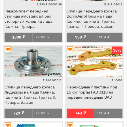
11180-3102000-99
1118-3103012
Ремкомплект передней
Ступица переднего колеса
ступицы avtostandart без
ВолгаАвтоПром на Лада
стопорных колец на Лада
Калина, Калина 2, Гранта,
Калина, Приора
Гранта fl, Приора, datsun
й
й
1090
990
КУПИТЬ
КУПИТЬ
38
%
1118-3103012
31-0009
Ступица переднего колеса
Переходные пластины под
Лидерком на Лада Калина,
15 суппорты ГАЗ 3110 на
Калина 2, Гранта, Гранта fl,
переднеприводные ВАЗ
Приора, datsun
й
й
729
749
КУПИТЬ
КУПИТЬ