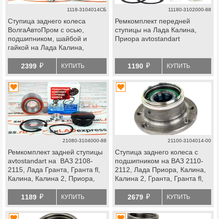
1118-3104014СБ
11180-3102000-88
Ступица заднего колеса
Ремкомплект передней
ВолгаАвтоПром с осью,
ступицы на Лада Калина,
подшипником, шайбой и
Приора avtostandart
гайкой на Лада Калина,
Гранта
й
й
2399
1190
КУПИТЬ
КУПИТЬ
21080-3104000-88
21100-3104014-00
Ремкомплект задней ступицы
Ступица заднего колеса с
avtostandart на ВАЗ 2108-
подшипником на ВАЗ 2110-
2115, Лада Гранта, Гранта fl,
2112, Лада Приора, Калина,
Калина, Калина 2, Приора,
Калина 2, Гранта, Гранта fl,
datsun, передней ступицы
datsun
й
й
Лада Ока
1189
2679
КУПИТЬ
КУПИТЬ