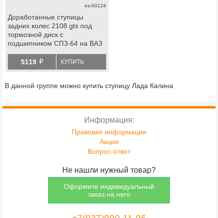
es-00124
Доработанные ступицы
задних колес 2108 gts под
тормозной диск c
подшипником СПЗ-64 на ВАЗ
2101-2115, Лада Гранта,
й
Гранта fl, Калина, Калина 2,
5119
КУПИТЬ
Приора, datsun
В данной группе можно купить ступицу Лада Калина
Информация:
Правовая информация
Акции
Вопрос-ответ
Не нашли нужный товар?
Оформите индивидуальный
заказ на него