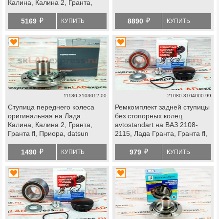
Калина, Калина 2, Гранта,
Гранта fl, datsun
й
й
5169
8890
КУПИТЬ
КУПИТЬ
11180-3103012-00
21080-3104000-99
Ступица переднего колеса
Ремкомплект задней ступицы
оригинальная на Лада
без стопорных колец
Калина, Калина 2, Гранта,
avtostandart на ВАЗ 2108-
Гранта fl, Приора, datsun
2115, Лада Гранта, Гранта fl,
Калина, Калина 2, Приора,
й
й
datsun, передней ступицы
1490
979
КУПИТЬ
КУПИТЬ
Лада Ока