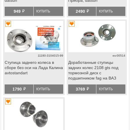
datsun
Приора, datsun
й
й
949
2490
КУПИТЬ
КУПИТЬ
11180-3104015-99
es-00514
Ступица заднего колеса в
Доработанные ступицы
сборе без оси на Лада Калина
задних колес 2108 gts под
avtostandart
тормозной диск c
подшипником fag на ВАЗ
2101-2115, Лада Гранта,
й
й
Гранта fl, Калина, Калина 2,
1790
3769
КУПИТЬ
КУПИТЬ
Приора, datsun