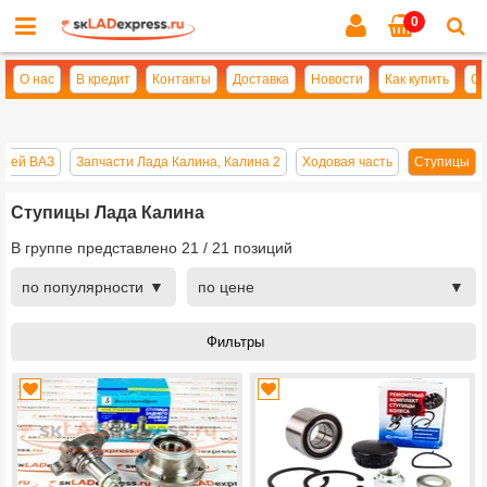
0
Cl
se
О нас
В кредит
Контакты
Доставка
Новости
Как купить
Оп
стей ВАЗ
Запчасти Лада Калина, Калина 2
Ходовая часть
Ступицы
Ступицы Лада Калина
В группе представлено
21
/
21
позиций
по популярности
по цене