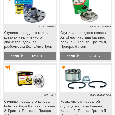
1118-3103012
АВ1118-3103015
Ступица переднего колеса
Ступица переднего колеса
кованая увеличенного
АвтоРеал на Лада Калина,
диаметра, двойная
Калина 2, Гранта, Гранта fl,
разболтовка ВолгаАвтоПром
Приора, datsun
на на Лада Калина, Калина 2,
й
й
Гранта, Гранта fl, Приора,
1190
1190
КУПИТЬ
КУПИТЬ
datsun
hf314842
11180-3101800-86
Ступица переднего колеса
Ремкомплект передней
hofer на Лада Калина, Калина
ступицы на Лада Калина,
2, Гранта, Гранта fl, Приора,
Калина 2, Гранта, Гранта fl,