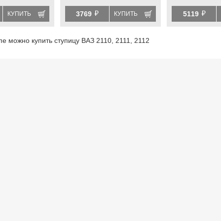
2101-2115, Лада Гранта,
ВАЗ 2101-2115
й
й
Гранта fl, Калина, Калина 2,
Гранта, Гранта 
3769
5119
КУПИТЬ
КУПИТЬ
Приора, datsun
Калина 2, Прио
пе можно купить ступицу ВАЗ 2110, 2111, 2112