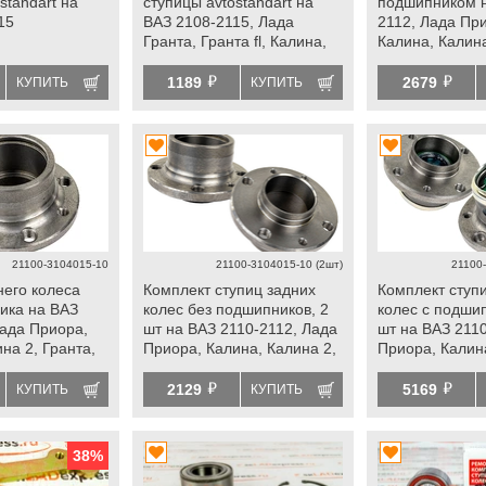
standart на
ступицы avtostandart на
подшипником н
15
ВАЗ 2108-2115, Лада
2112, Лада Пр
Гранта, Гранта fl, Калина,
Калина, Калина
Калина 2, Приора, datsun,
Гранта fl, dats
й
й
передней ступицы Лада
1189
2679
КУПИТЬ
КУПИТЬ
Ока
21100-3104015-10
21100-3104015-10 (2шт)
21100-
него колеса
Комплект ступиц задних
Комплект ступ
ика на ВАЗ
колес без подшипников, 2
колес с подши
Лада Приора,
шт на ВАЗ 2110-2112, Лада
шт на ВАЗ 211
на 2, Гранта,
Приора, Калина, Калина 2,
Приора, Калина
tsun
Гранта, Гранта fl, datsun
Гранта, Гранта 
й
й
2129
5169
КУПИТЬ
КУПИТЬ
38
%