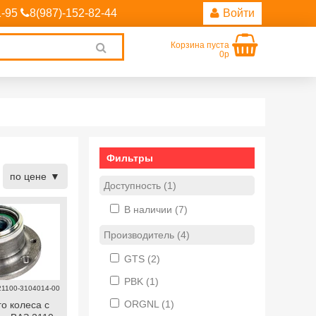
1-95
8(987)-152-82-44
Войти
Корзина пуста
Clear
0р
search
Фильтры
по цене
Доступность (1)
В наличии
(7)
Производитель (4)
GTS
(2)
PBK
(1)
21100-3104014-00
ORGNL
(1)
о колеса с