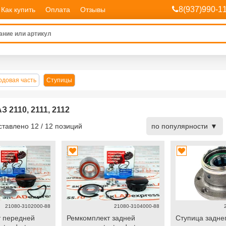
8(937)990-1
Как купить
Оплата
Отзывы
одовая часть
Ступицы
 2110, 2111, 2112
дставлено
12
/
12
позиций
по популярности
21080-3102000-88
21080-3104000-88
 передней
Ремкомплект задней
Ступица заднег