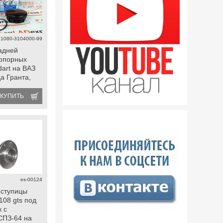
21080-3104000-99
адней
топорных
dart на ВАЗ
а Гранта,
на, Калина 2,
n, передней
КУПИТЬ
Ока
es-00124
 ступицы
108 gts под
к c
СПЗ-64 на