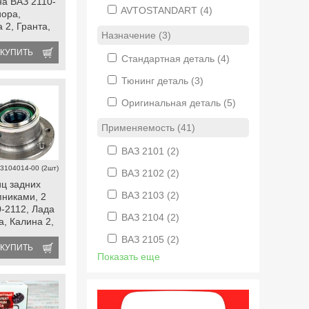
а ВАЗ 2110-
AVTOSTANDART
(4)
иора,
 2, Гранта,
Назначение (3)
un
КУПИТЬ
Стандартная деталь
(4)
Тюнинг деталь
(3)
Оригинальная деталь
(5)
Применяемость (41)
ВАЗ 2101
(2)
3104014-00 (2шт)
ВАЗ 2102
(2)
иц задних
ВАЗ 2103
(2)
пниками, 2
0-2112, Лада
ВАЗ 2104
(2)
, Калина 2,
fl, datsun
ВАЗ 2105
(2)
КУПИТЬ
Показать еще