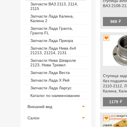
ступицы avto
Запчасти ВАЗ 2113, 2114,
ВАЗ 2108-21
2115
Запчасти Лада Калина,
й
Калина 2
969
Запчасти Лада Гранта,
Гранта FL
Запчасти Лада Приора
Запчасти Лада Нива 4х4
21213, 21214, 2131
Запчасти Нива Шевроле
2123, Нива Тревел
Запчасти Лада Веста
Ступица зад
Запчасти Лада Х Рей
без подшипн
2110-2112, 
Запчасти Лада Ларгус
Калина, Кали
Каталог по наименованию
Гранта fl, da
й
1179
Внешний вид
Салон