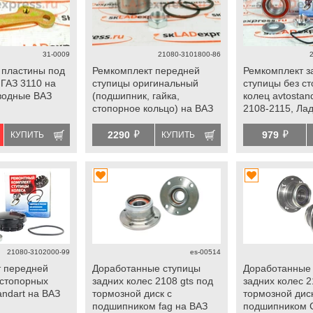
31-0009
21080-3101800-86
 пластины под
Ремкомплект передней
Ремкомплект з
 ГАЗ 3110 на
ступицы оригинальный
ступицы без с
водные ВАЗ
(подшипник, гайка,
колец avtostan
стопорное кольцо) на ВАЗ
2108-2115, Лад
2108-2115
Гранта fl, Кали
й
й
Приора, datsu
2290
979
КУПИТЬ
КУПИТЬ
ступицы Лада 
21080-3102000-99
es-00514
 передней
Доработанные ступицы
Доработанные
 стопорных
задних колес 2108 gts под
задних колес 2
andart на ВАЗ
тормозной диск c
тормозной дис
подшипником fag на ВАЗ
подшипником 