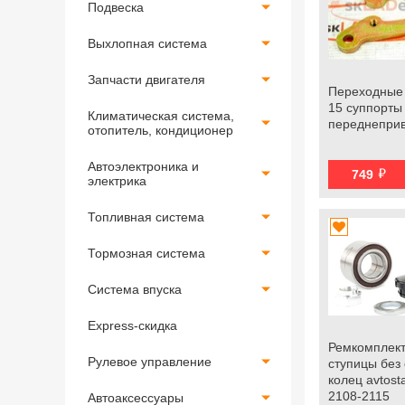
Подвеска
Выхлопная система
Запчасти двигателя
Переходные
15 суппорты
Климатическая система,
переднепри
отопитель, кондиционер
Автоэлектроника и
й
749
электрика
Топливная система
Тормозная система
Система впуска
Express-скидка
Ремкомплект
Рулевое управление
ступицы без
колец avtost
2108-2115
Автоаксессуары