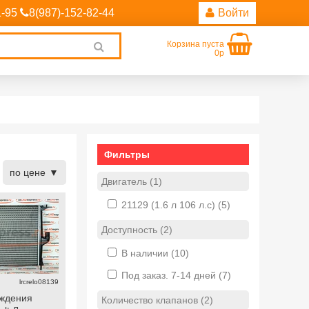
1-95
8(987)-152-82-44
Войти
Корзина пуста
Clear
0р
search
Фильтры
по цене
Двигатель (1)
21129 (1.6 л 106 л.с)
(5)
Доступность (2)
В наличии
(10)
Под заказ. 7-14 дней
(7)
lrcrelo08139
аждения
Количество клапанов (2)