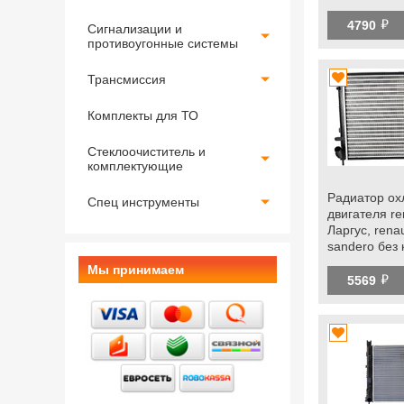
й
4790
Сигнализации и
противоугонные системы
Трансмиссия
Комплекты для ТО
Стеклоочиститель и
комплектующие
Радиатор о
Спец инструменты
двигателя re
Ларгус, renau
sandero без
Мы принимаем
й
5569