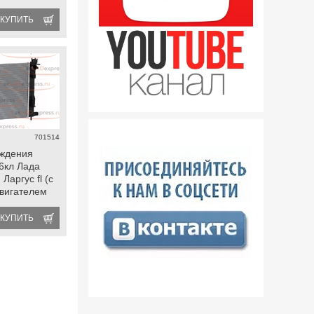
8кл. с
м
КУПИТЬ
701514
аждения
16кл Лада
 Ларгус fl (с
двигателем
 duster 2,
o 2, arkana,
КУПИТЬ