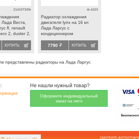
214107326r
rb-1023
хлаждения
Радиатор охлаждения
 Лада Веста,
двигателя lynx на 16 кл
ус fl, renault
Лада Ларгус с
ero 2, duster 2,
кондиционером
r 16 кл.
й
7790
КУПИТЬ
КУПИТЬ
пе представлены радиаторы на Лада Ларгус
:
Не нашли нужный товар?
формация
Оформите индивидуальный
заказ на него
СМОТРИТЕ ФОТООТЧЕТ