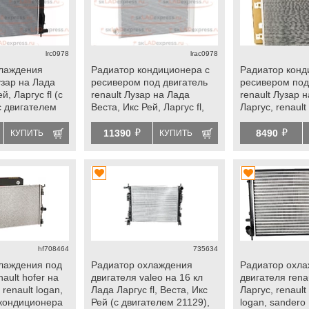
lrc0978
lrac0978
хлаждения
Радиатор кондиционера с
Радиатор конд
узар на Лада
ресивером под двигатель
ресивером под
й, Ларгус fl (с
renault Лузар на Лада
renault Лузар 
с двигателем
Веста, Икс Рей, Ларгус fl,
Ларгус, renault 
lt duster 2,
renault duster, duster 2,
logan, sandero
й
й
ero 2, arkana,
logan 2, sandero 2, kaptur,
11390
8490
КУПИТЬ
КУПИТЬ
arkana
hf708464
735634
лаждения под
Радиатор охлаждения
Радиатор охл
ault hofer на
двигателя valeo на 16 кл
двигателя rena
renault logan,
Лада Ларгус fl, Веста, Икс
Ларгус, renault 
 кондиционера
Рей (с двигателем 21129),
logan, sandero 