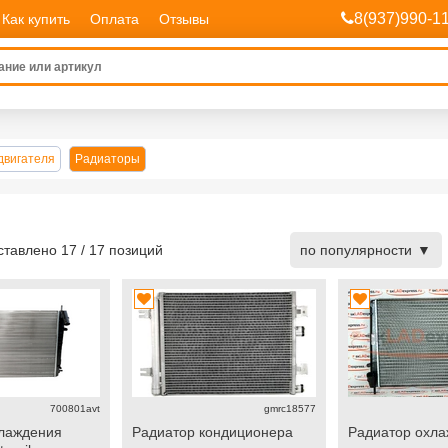
8(937)990-1
Как купить
Оплата
Отзывы
двигателя
Радиаторы
дставлено
17
/
17
позиций
по популярности
700801avt
gmrc18577
хлаждения
Радиатор кондиционера
Радиатор охл