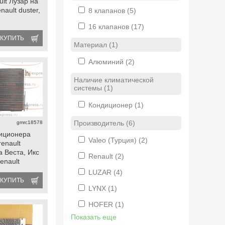
ult Лузар на
nault duster,
8 клапанов
(5)
16 клапанов
(17)
КУПИТЬ
Материал (1)
Алюминий
(2)
Наличие климатической
системы (1)
Кондиционер
(1)
Производитель (6)
gmrc18578
иционера
Valeo (Турция)
(2)
renault
 Веста, Икс
Renault
(2)
renault
, logan 2,
LUZAR
(4)
na, kaptur
КУПИТЬ
LYNX
(1)
HOFER
(1)
Показать еще