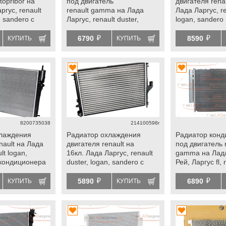
topribor на
под двигатель
двигателя rena
ргус, renault
renault gamma на Лада
Лада Ларгус, re
, sandero с
Ларгус, renault duster,
logan, sandero
ром и
logan, sandero
й
й
enault
6790
8590
КУПИТЬ
КУПИТЬ
8200735038
214100598r
хлаждения
Радиатор охлаждения
Радиатор конд
nault на Лада
двигателя renault на
под двигатель 
lt logan,
16кл. Лада Ларгус, renault
gamma на Лада
 кондиционера
duster, logan, sandero с
Рей, Ларгус fl, 
кондиционером
duster, duster 2
й
й
sandero 2, arka
5890
6890
КУПИТЬ
КУПИТЬ