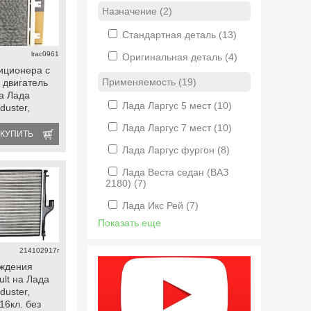
Назначение (2)
Стандартная деталь
(13)
lrac0961
Оригинальная деталь
(4)
иционера с
Применяемость (19)
 двигатель
на Лада
Лада Ларгус 5 мест
(10)
duster,
Лада Ларгус 7 мест
(10)
КУПИТЬ
Лада Ларгус фургон
(8)
Лада Веста седан (ВАЗ
2180)
(7)
Лада Икс Рей
(7)
Показать еще
214102917r
аждения
ult на Лада
duster,
16кл. без