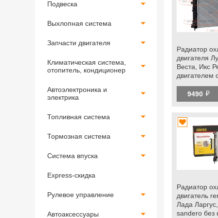
Подвеска
Выхлопная система
Запчасти двигателя
Радиатор о
двигателя Л
Климатическая система,
Веста, Икс Ре
отопитель, кондиционер
двигателем 
21129), renau
Автоэлектроника и
й
logan 2, sand
9490
электрика
kaptur
Топливная система
Тормозная система
Система впуска
Express-скидка
Радиатор ох
Рулевое управление
двигатель ren
Лада Ларгус, 
sandero без
Автоаксессуары