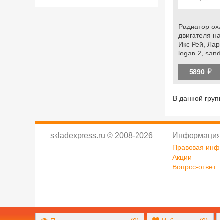
Радиатор о
двигателя на
Икс Рей, Ларг
logan 2, sand
arkana, kaptu
й
5890
В данной груп
skladexpress.ru
©
2008-2026
Информация
Правовая ин
Акции
Вопрос-ответ