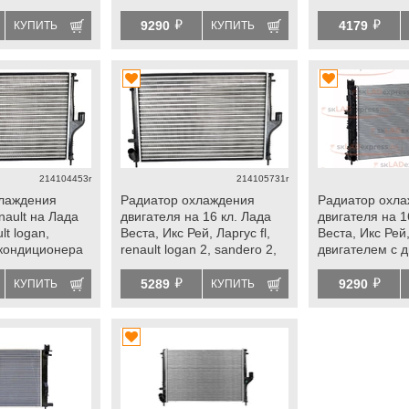
renault duster 2, logan 2,
кондиционера/ 
й
й
sandero 2, arkana, kaptur
кондиционеро
9290
4179
КУПИТЬ
КУПИТЬ
214104453r
214105731r
хлаждения
Радиатор охлаждения
Радиатор охл
nault на Лада
двигателя на 16 кл. Лада
двигателя на 
lt logan,
Веста, Икс Рей, Ларгус fl,
Веста, Икс Рей,
 кондиционера
renault logan 2, sandero 2,
двигателем с 
duster 2, arkana, kaptur
21129), renault
й
й
logan 2, sander
5289
9290
КУПИТЬ
КУПИТЬ
kaptur