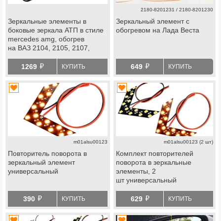
2180-8201231 / 2180-8201230
Зеркальные элементы в
Зеркальный элемент с
боковые зеркала АТП в стиле
обогревом на Лада Веста
mercedes amg, обогрев
на ВАЗ 2104, 2105, 2107,
2108-2115, Лада
й
й
Приора, Веста, Нива 4х4,
1269
649
КУПИТЬ
КУПИТЬ
Нива Легенд, Шевроле Нива
m01alsu00123
m01alsu00123 (2 шт)
Повторитель поворота в
Комплект повторителей
зеркальный элемент
поворота в зеркальные
универсальный
элементы, 2
шт универсальный
й
й
390
629
КУПИТЬ
КУПИТЬ