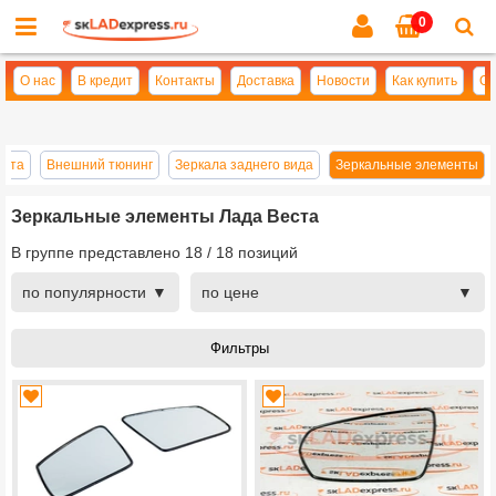
0
Cl
se
О нас
В кредит
Контакты
Доставка
Новости
Как купить
Оп
еста
Внешний тюнинг
Зеркала заднего вида
Зеркальные элементы
Зеркальные элементы Лада Веста
В группе представлено
18
/
18
позиций
по популярности
по цене