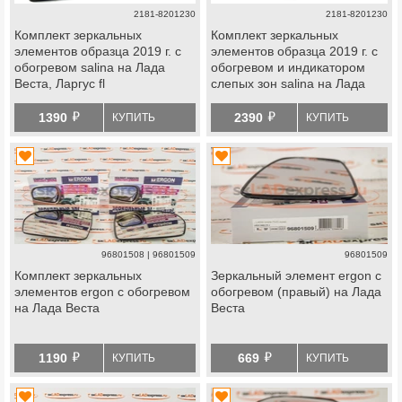
2181-8201230
2181-8201230
Комплект зеркальных
Комплект зеркальных
элементов образца 2019 г. с
элементов образца 2019 г. с
обогревом salina на Лада
обогревом и индикатором
Веста, Ларгус fl
слепых зон salina на Лада
Веста, Ларгус fl
й
й
1390
2390
КУПИТЬ
КУПИТЬ
96801508 | 96801509
96801509
Комплект зеркальных
Зеркальный элемент ergon с
элементов ergon с обогревом
обогревом (правый) на Лада
на Лада Веста
Веста
й
й
1190
669
КУПИТЬ
КУПИТЬ