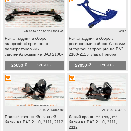
АР 0240 / АР10-2914008-05
ap 0230
Рычаг задний в сборе
Рычаг задний в сборе с
autoproduct sport pro с
резиновыми сайлентблоками
полиуретановыми
autoproduct sport pro на ВАЗ
сайлентблоками на ВАЗ 2108-
2108-2115, Лада Приора
21099, 2110-2112, 2113-2115,
й
й
Лада Приора
25839
27639
КУПИТЬ
КУПИТЬ
2110-2914046-00
2110-2914047-00
Правый кронштейн задней
Левый кронштейн задней
балки на ВАЗ 2110, 2111, 2112
балки на ВАЗ 2110, 2111,
2112