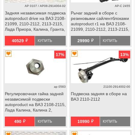
АР 0107 / АР08-2914004-02
АР-С 2455
Задняя независимая подвеска
Рычаг задний в сборе с
autoproduct drive на ВАЗ 2108-
резиновыми сайлентблоками
21099, 2110-2112, 2113-2115,
autoproduct r1 на ВАЗ 2108-
Лада Приора, Калина, Гранта,
21099, 2110-2112, 2113-2115,
Датсун
Лада Приора
й
й
40529
29990
КУПИТЬ
КУПИТЬ
17
%
13
%
ap 0583
21100-2914002-00
Регулировочная гайка задней
Подвеска задняя в сборе на
независимой подвески
ВАЗ 2110-2112
autoproduct на ВАЗ 2108-2115,
Лада Калина, Калина 2,
Гранта, Гранта fl, datsun
й
й
490
10990
КУПИТЬ
КУПИТЬ