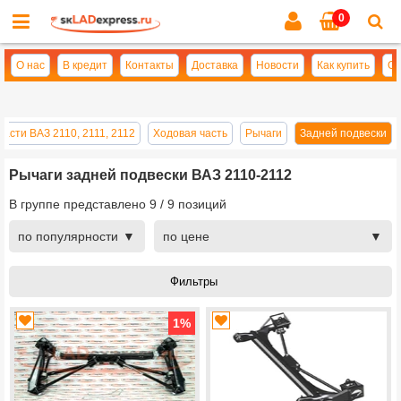
0
Cl
se
О нас
В кредит
Контакты
Доставка
Новости
Как купить
Оп
части ВАЗ 2110, 2111, 2112
Ходовая часть
Рычаги
Задней подвески
Рычаги задней подвески ВАЗ 2110-2112
В группе представлено
9
/
9
позиций
по популярности
по цене
1
%