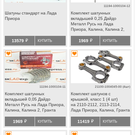
11194-1000104-12
Шатуны стандарт на Лада
Комплект шатунных
Приора
вкладышей 0,25 Дайдо
Металл Русь на Лада
Приора, Калина, Калина 2,
Гранта
й
й
13579
1969
КУПИТЬ
КУПИТЬ
11194-1000104-11
21100-1004045-00 (4шт)
Комплект шатунных
Комплект шатунов с
вкладышей 0,05 Дайдо
крышкой, класс 1 (4 шт)
Металл Русь на Лада Приора,
на 2110-2112, 2113-2114,
Калина, Калина 2, Гранта
Лада Приора, Калина, Гранта
й
й
1969
11419
КУПИТЬ
КУПИТЬ