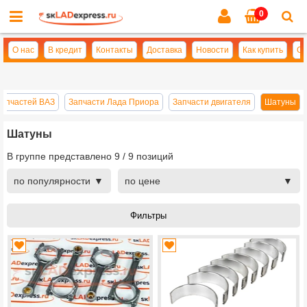
0
Cl
se
О нас
В кредит
Контакты
Доставка
Новости
Как купить
Оп
запчастей ВАЗ
Запчасти Лада Приора
Запчасти двигателя
Шатуны
Шатуны
В группе представлено
9
/
9
позиций
по популярности
по цене