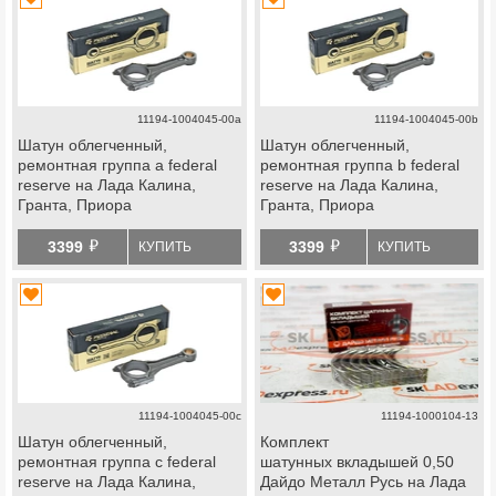
11194-1004045-00a
11194-1004045-00b
Шатун облегченный,
Шатун облегченный,
ремонтная группа a federal
ремонтная группа b federal
reserve на Лада Калина,
reserve на Лада Калина,
Гранта, Приора
Гранта, Приора
й
й
3399
3399
КУПИТЬ
КУПИТЬ
11194-1004045-00c
11194-1000104-13
Шатун облегченный,
Комплект
ремонтная группа c federal
шатунных вкладышей 0,50
reserve на Лада Калина,
Дайдо Металл Русь на Лада