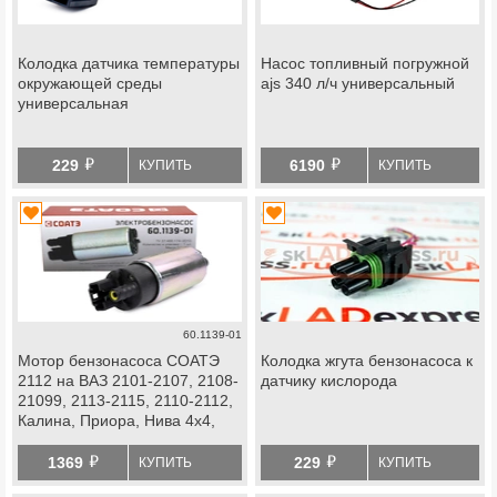
Колодка датчика температуры
Насос топливный погружной
окружающей среды
ajs 340 л/ч универсальный
универсальная
й
й
229
6190
КУПИТЬ
КУПИТЬ
60.1139-01
Мотор бензонасоса СОАТЭ
Колодка жгута бензонасоса к
2112 на ВАЗ 2101-2107, 2108-
датчику кислорода
21099, 2113-2115, 2110-2112,
Калина, Приора, Нива 4х4,
Шевроле Нива
й
й
1369
229
КУПИТЬ
КУПИТЬ