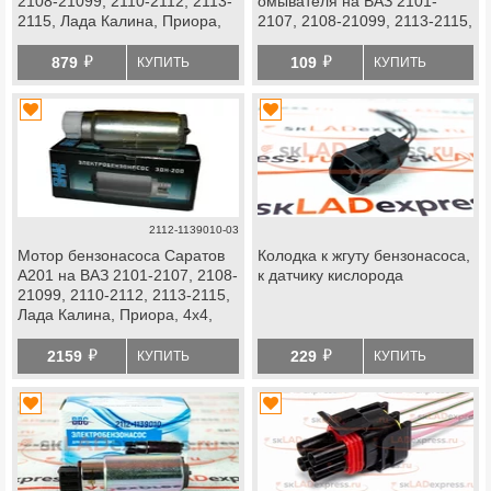
2108-21099, 2110-2112, 2113-
омывателя на ВАЗ 2101-
2115, Лада Калина, Приора,
2107, 2108-21099, 2113-2115,
Нива 4х4, Шевроле Нива
Лада Нива 4х4
й
й
879
109
КУПИТЬ
КУПИТЬ
2112-1139010-03
Мотор бензонасоса Саратов
Колодка к жгуту бензонасоса,
А201 на ВАЗ 2101-2107, 2108-
к датчику кислорода
21099, 2110-2112, 2113-2115,
Лада Калина, Приора, 4х4,
Шевроле Нива
й
й
2159
229
КУПИТЬ
КУПИТЬ