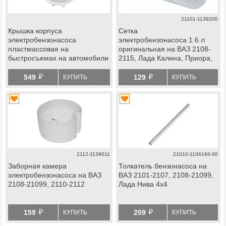
21101-1139200
Крышка корпуса
Сетка
электробензонасоса
электробензонасоса 1.6 л
пластмассовая на
оригинальная на ВАЗ 2108-
быстросъемах на автомобили
2115, Лада Калина, Приора,
ВАЗ
Гранта, Нива 4х4, Шевроле
й
й
Нива
549
129
КУПИТЬ
КУПИТЬ
2112-1139011
21010-1106166-00
Заборная камера
Толкатель бензонасоса на
электробензонасоса на ВАЗ
ВАЗ 2101-2107, 2108-21099,
2108-21099, 2110-2112
Лада Нива 4х4
й
й
159
209
КУПИТЬ
КУПИТЬ