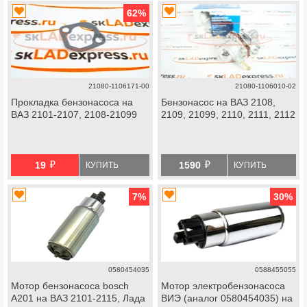
62
%
21080-1106171-00
21080-1106010-02
Прокладка бензонасоса на
Бензонасос на ВАЗ 2108,
ВАЗ 2101-2107, 2108-21099
2109, 21099, 2110, 2111, 2112
й
й
19
1590
КУПИТЬ
КУПИТЬ
7
%
30
%
0580454035
0588455055
Мотор бензонасоса bosch
Мотор электробензонасоса
А201 на ВАЗ 2101-2115, Лада
ВИЭ (аналог 0580454035) на