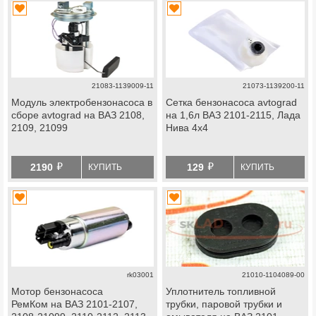
21083-1139009-11
21073-1139200-11
Модуль электробензонасоса в
Сетка бензонасоса avtograd
сборе avtograd на ВАЗ 2108,
на 1,6л ВАЗ 2101-2115, Лада
2109, 21099
Нива 4х4
й
й
2190
129
КУПИТЬ
КУПИТЬ
rk03001
21010-1104089-00
Мотор бензонасоса
Уплотнитель топливной
РемКом на ВАЗ 2101-2107,
трубки, паровой трубки и