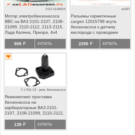
2112-1139010
ax307
Мотор электробензонасоса
Разъемы герметичные
ВВС на ВАЗ 2101-2107, 2108-
cargen 12015798 жгута
21099, 2110-2112, 2113-2115,
бензонасоса к датчику
Лада Калина, Приора, 4х4
кислорода с проводами
(Нива), Шевроле Нива
й
й
909
2290
КУПИТЬ
КУПИТЬ
7.1 П11 С2 - рем. бензонасоса
Ремкомплект проставки
бензонасоса на
карбюраторные ВАЗ 2101-
2107, 2108-21099, 2110-2112,
Лада Нива 4х4, Ока
й
139
КУПИТЬ