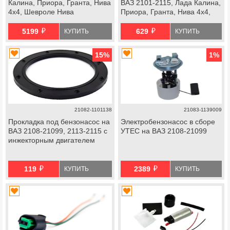
Калина, Приора, Гранта, Нива
ВАЗ 2101-2115, Лада Калина,
4х4, Шевроле Нива
Приора, Гранта, Нива 4х4,
Шевроле Нива
й
й
5199
629
КУПИТЬ
КУПИТЬ
15
%
1
%
21082-1101138
21083-1139009
Прокладка под бензонасос на
Электробензонасос в сборе
ВАЗ 2108-21099, 2113-2115 с
УТЕС на ВАЗ 2108-21099
инжекторным двигателем
й
й
119
2389
КУПИТЬ
КУПИТЬ