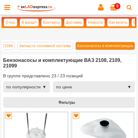
0
Cl
se
О нас
В кредит
Контакты
Доставка
Новости
Как купить
Оп
, 21099
Запчасти топливной системы
Бензонасосы и комплектующие
Бензонасосы и комплектующие ВАЗ 2108, 2109,
21099
В группе представлено
23
/
23
позиций
по популярности
по цене