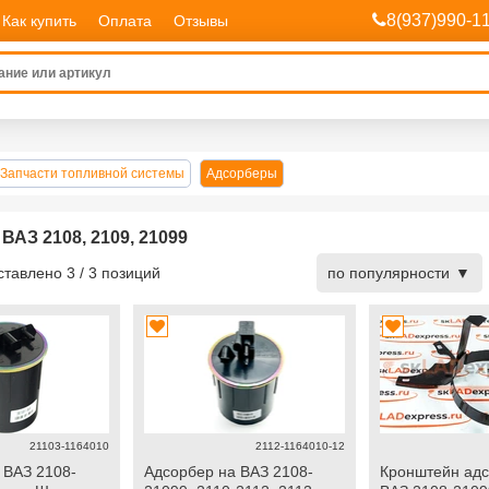
8(937)990-1
Как купить
Оплата
Отзывы
Запчасти топливной системы
Адсорберы
АЗ 2108, 2109, 21099
дставлено
3
/
3
позиций
по популярности
21103-1164010
2112-1164010-12
 ВАЗ 2108-
Адсорбер на ВАЗ 2108-
Кронштейн адс