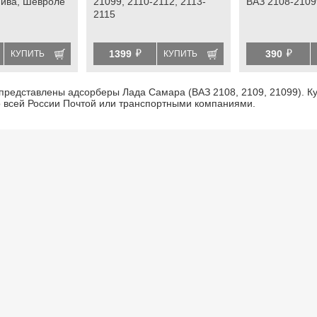
Нива, Шевроле
21099, 2110-2112, 2113-
ВАЗ 2108-2109
2115
й
й
1399
390
КУПИТЬ
КУПИТЬ
 представлены адсорберы Лада Самара (ВАЗ 2108, 2109, 21099). К
о всей России Почтой или транспортными компаниями.