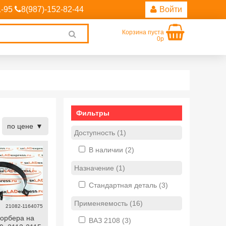
1-95
8(987)-152-82-44
Войти
Корзина пуста
Clear
0р
search
Фильтры
по цене
Доступность (1)
В наличии
(2)
Назначение (1)
Стандартная деталь
(3)
Применяемость (16)
21082-1164075
орбера на
ВАЗ 2108
(3)