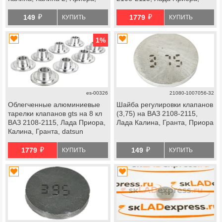
Гранта
Калина, Калина 2, Гранта,
й
й
datsun
149
1779
КУПИТЬ
КУПИТЬ
1
%
es-00326
21080-1007056-32
Облегченные алюминиевые
Шайба регулировки клапанов
тарелки клапанов gts на 8 кл
(3,75) на ВАЗ 2108-2115,
ВАЗ 2108-2115, Лада Приора,
Лада Калина, Гранта, Приора
Калина, Гранта, datsun
й
й
1779
149
КУПИТЬ
КУПИТЬ