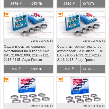
й
й
2679
2890
КУПИТЬ
КУПИТЬ
21080-1007080-88
21080-1007082-88
Седла впускных клапанов
Седла выпускных клапанов
avtostandart на 8-клапанные
avtostandart на 8-клапанные
ВАЗ 2108-21099, 2110-2112,
ВАЗ 2108-21099, 2110-2112,
2113-2115, Лада Гранта,
2113-2115, Лада Гранта,
Калина, Калина 2, Приора
Калина, Калина 2, Приора
й
й
790
790
КУПИТЬ
КУПИТЬ
21120-1007080-88
21120-1007082-88