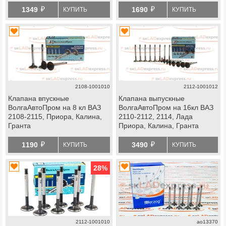
й
й
1349
1690
КУПИТЬ
КУПИТЬ
2108-1001010
2112-1001012
Клапана впускные
Клапана выпускные
ВолгаАвтоПром на 8 кл ВАЗ
ВолгаАвтоПром на 16кл ВАЗ
2108-2115, Приора, Калина,
2110-2112, 2114, Лада
Гранта
Приора, Калина, Гранта
й
й
1190
3490
КУПИТЬ
КУПИТЬ
28
%
2112-1001010
ao13370