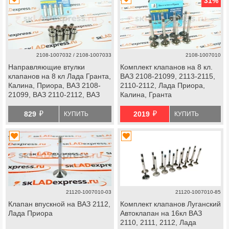
31
%
2108-1007032 / 2108-1007033
2108-1007010
Направляющие втулки
Комплект клапанов на 8 кл.
клапанов на 8 кл Лада Гранта,
ВАЗ 2108-21099, 2113-2115,
Калина, Приора, ВАЗ 2108-
2110-2112, Лада Приора,
21099, ВАЗ 2110-2112, ВАЗ
Калина, Гранта
2113-2115
Волгаавтопром
й
й
829
2019
КУПИТЬ
КУПИТЬ
21120-1007010-03
21120-1007010-85
Клапан впускной на ВАЗ 2112,
Комплект клапанов Луганский
Лада Приора
Автоклапан на 16кл ВАЗ
2110, 2111, 2112, Лада