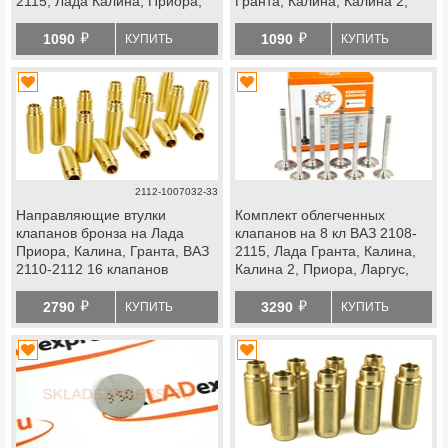
2115, Лада Калина, Приора,
Гранта, Калина, Калина 2,
Гранта
Приора, Ока
й
й
1090
1090
КУПИТЬ
КУПИТЬ
2112-1007032-33
Направляющие втулки
Комплект облегченных
клапанов бронза на Лада
клапанов на 8 кл ВАЗ 2108-
Приора, Калина, Гранта, ВАЗ
2115, Лада Гранта, Калина,
2110-2112 16 клапанов
Калина 2, Приора, Ларгус,
Ока
й
й
2790
3290
КУПИТЬ
КУПИТЬ