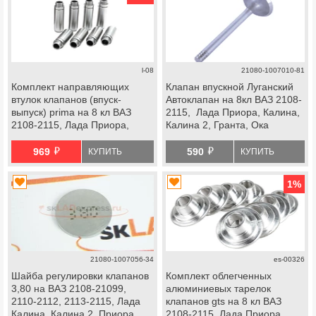
l-08
21080-1007010-81
Комплект направляющих
Клапан впускной Луганский
втулок клапанов (впуск-
Автоклапан на 8кл ВАЗ 2108-
выпуск) prima на 8 кл ВАЗ
2115, Лада Приора, Калина,
2108-2115, Лада Приора,
Калина 2, Гранта, Ока
Калина, Калина 2, Гранта
й
й
969
590
КУПИТЬ
КУПИТЬ
1
%
21080-1007056-34
es-00326
Шайба регулировки клапанов
Комплект облегченных
3,80 на ВАЗ 2108-21099,
алюминиевых тарелок
2110-2112, 2113-2115, Лада
клапанов gts на 8 кл ВАЗ
Калина, Калина 2, Приора,
2108-2115, Лада Приора,