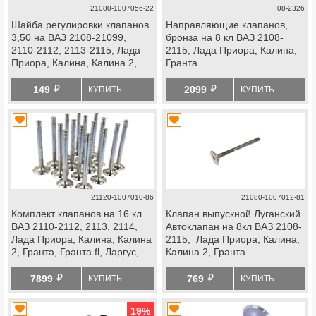
21080-1007056-22
08-2326
Шайба регулировки клапанов
Направляющие клапанов,
3,50 на ВАЗ 2108-21099,
бронза на 8 кл ВАЗ 2108-
2110-2112, 2113-2115, Лада
2115, Лада Приора, Калина,
Приора, Калина, Калина 2,
Гранта
Гранта
й
й
149
2099
КУПИТЬ
КУПИТЬ
21120-1007010-86
21080-1007012-81
Комплект клапанов на 16 кл
Клапан выпускной Луганский
ВАЗ 2110-2112, 2113, 2114,
Автоклапан на 8кл ВАЗ 2108-
Лада Приора, Калина, Калина
2115, Лада Приора, Калина,
2, Гранта, Гранта fl, Ларгус,
Калина 2, Гранта
Ларгус fl, Веста, Веста ng, Икс
й
й
Рей, Искра, Нива Спорт
7899
769
КУПИТЬ
КУПИТЬ
19
%