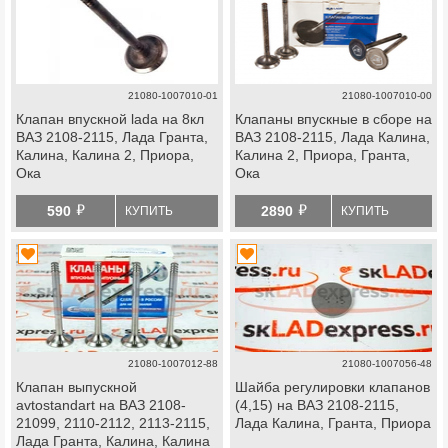
21080-1007010-01
21080-1007010-00
Клапан впускной lada на 8кл
Клапаны впускные в сборе на
ВАЗ 2108-2115, Лада Гранта,
ВАЗ 2108-2115, Лада Калина,
Калина, Калина 2, Приора,
Калина 2, Приора, Гранта,
Ока
Ока
й
й
590
2890
КУПИТЬ
КУПИТЬ
21080-1007012-88
21080-1007056-48
Клапан выпускной
Шайба регулировки клапанов
avtostandart на ВАЗ 2108-
(4,15) на ВАЗ 2108-2115,
21099, 2110-2112, 2113-2115,
Лада Калина, Гранта, Приора
Лада Гранта, Калина, Калина