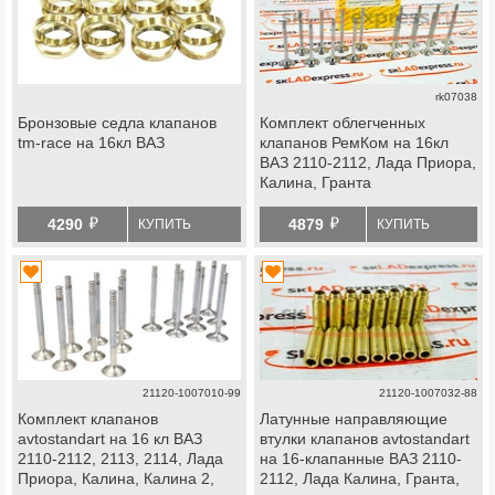
rk07038
Бронзовые седла клапанов
Комплект облегченных
tm-race на 16кл ВАЗ
клапанов РемКом на 16кл
ВАЗ 2110-2112, Лада Приора,
Калина, Гранта
й
й
4290
4879
КУПИТЬ
КУПИТЬ
21120-1007010-99
21120-1007032-88
Комплект клапанов
Латунные направляющие
avtostandart на 16 кл ВАЗ
втулки клапанов avtostandart
2110-2112, 2113, 2114, Лада
на 16-клапанные ВАЗ 2110-
Приора, Калина, Калина 2,
2112, Лада Калина, Гранта,