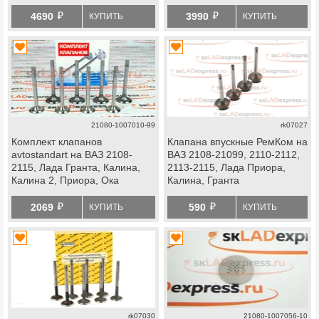
Гранта, Гранта fl, Ларгус,
Приора
й
й
Ларгус fl, Веста, Веста ng, Икс
4690
3990
КУПИТЬ
КУПИТЬ
Рей, Искра, Нива Спорт
21080-1007010-99
rk07027
Комплект клапанов
Клапана впускные РемКом на
avtostandart на ВАЗ 2108-
ВАЗ 2108-21099, 2110-2112,
2115, Лада Гранта, Калина,
2113-2115, Лада Приора,
Калина 2, Приора, Ока
Калина, Гранта
й
й
2069
590
КУПИТЬ
КУПИТЬ
rk07030
21080-1007056-10