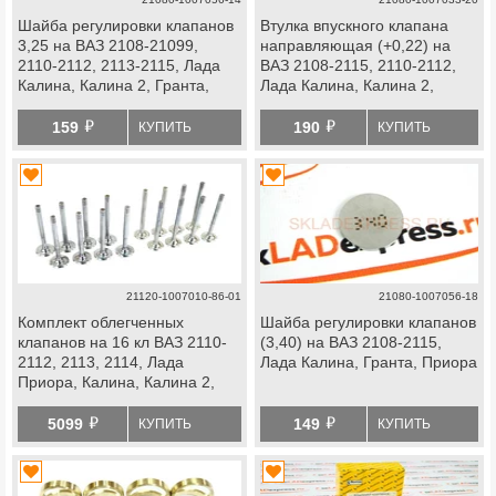
Шайба регулировки клапанов
Втулка впускного клапана
3,25 на ВАЗ 2108-21099,
направляющая (+0,22) на
2110-2112, 2113-2115, Лада
ВАЗ 2108-2115, 2110-2112,
Калина, Калина 2, Гранта,
Лада Калина, Калина 2,
Приора
Приора, Гранта
й
й
159
190
КУПИТЬ
КУПИТЬ
21120-1007010-86-01
21080-1007056-18
Комплект облегченных
Шайба регулировки клапанов
клапанов на 16 кл ВАЗ 2110-
(3,40) на ВАЗ 2108-2115,
2112, 2113, 2114, Лада
Лада Калина, Гранта, Приора
Приора, Калина, Калина 2,
Гранта, Гранта fl, Ларгус,
й
й
Ларгус fl, Веста, Веста ng, Икс
5099
149
КУПИТЬ
КУПИТЬ
Рей, Искра, Нива Спорт