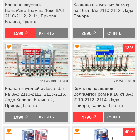
Клапана впускные
Клапана выпускные herzog
ВолгаАвтоПром на 16кл ВАЗ
на 16кл ВАЗ 2110-2112, Лада
2110-2112, 2114, Приора,
Приора
Калина, Гранта
й
й
1590
2890
КУПИТЬ
КУПИТЬ
13
%
21120-1007010-88
2112-1007010
Клапан впускной avtostandart
Комплект клапанов
на ВАЗ 2110-2112, 2113-2115,
ВолгаАвтоПром на 16 кл ВАЗ
Лада Калина, Калина 2,
2110-2112, 2114, Лада
Приора, Гранта
Приора, Калина, Гранта
й
й
1990
4790
КУПИТЬ
КУПИТЬ
40
%