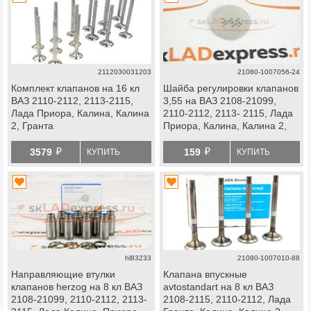
2112030031203
21080-1007056-24
Комплект клапанов на 16 кл
Шайба регулировки клапанов
ВАЗ 2110-2112, 2113-2115,
3,55 на ВАЗ 2108-21099,
Лада Приора, Калина, Калина
2110-2112, 2113- 2115, Лада
2, Гранта
Приора, Калина, Калина 2,
Гранта, Ока
й
й
3579
159
КУПИТЬ
КУПИТЬ
hl83233
21080-1007010-88
Направляющие втулки
Клапана впускные
клапанов herzog на 8 кл ВАЗ
avtostandart на 8 кл ВАЗ
2108-21099, 2110-2112, 2113-
2108-2115, 2110-2112, Лада