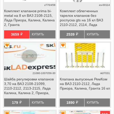
z770/458
es-00114
Комплект клапанов prima bi-
Комплект облегченных
metal на 8 кл ВАЗ 2108-2115,
тарелок клапанов без
Лада Приора, Калина, Калина
роспуска gts на 16 кл ВАЗ
2, Гранта
2110-2112, 2114, Лада
Приора, Калина, Калина 2,
й
й
Гранта, datsun
3659
2539
КУПИТЬ
КУПИТЬ
21080-1007056-30
rk07031
Шайба регулировки клапанов
Клапана выпускные РемКом
3,70 на ВАЗ 2108-21099,
на ВАЗ 2110-2112, Лада
2110-2112, 2113-2115, Лада
Приора, Калина, Гранта 16 кл
Калина, Калина 2, Приора,
Гранта
й
й
179
1890
КУПИТЬ
КУПИТЬ