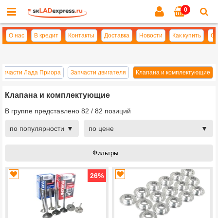
0
Cl
se
О нас
В кредит
Контакты
Доставка
Новости
Как купить
Оп
апчасти Лада Приора
Запчасти двигателя
Клапана и комплектующие
Клапана и комплектующие
В группе представлено
82
/
82
позиций
по популярности
по цене
26
%