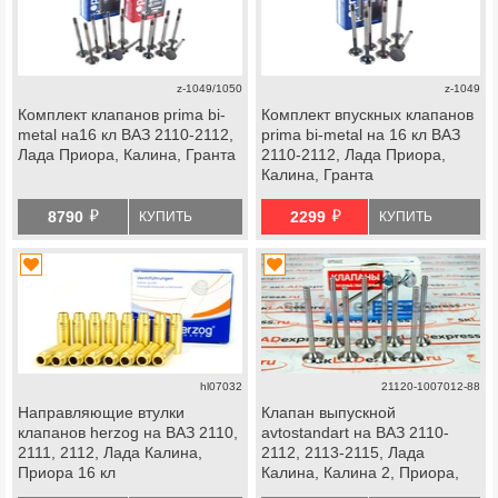
z-1049/1050
z-1049
Комплект клапанов prima bi-
Комплект впускных клапанов
metal на16 кл ВАЗ 2110-2112,
prima bi-metal на 16 кл ВАЗ
Лада Приора, Калина, Гранта
2110-2112, Лада Приора,
Калина, Гранта
й
й
8790
2299
КУПИТЬ
КУПИТЬ
hl07032
21120-1007012-88
Направляющие втулки
Клапан выпускной
клапанов herzog на ВАЗ 2110,
avtostandart на ВАЗ 2110-
2111, 2112, Лада Калина,
2112, 2113-2115, Лада
Приора 16 кл
Калина, Калина 2, Приора,
Гранта