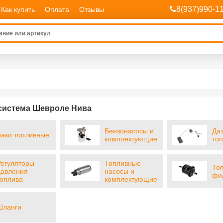
8(937)990-1
Как купить
Оплата
Отзывы
система Шевроле Нива
Бензонасосы и
Да
Баки топливные
комплектующие
то
Регуляторы
Топливные
То
давления
насосы и
фи
топлива
комплектующие
Шланги