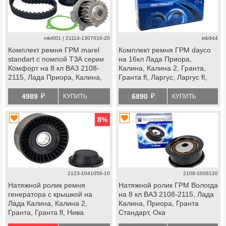
mkr001 | 21114-1307010-20
ktb944
Комплект ремня ГРМ marel
Комплект ремня ГРМ dayco
standart с помпой ТЗА серии
на 16кл Лада Приора,
Комфорт на 8 кл ВАЗ 2108-
Калина, Калина 2, Гранта,
2115, Лада Приора, Калина,
Гранта fl, Ларгус, Ларгус fl,
Калина 2, Гранта Стандарт,
Веста, Икс Рей, datsun
й
й
Ока
4989
6890
КУПИТЬ
КУПИТЬ
8
%
2123-1041056-10
2108-1006120
Натяжной ролик ремня
Натяжной ролик ГРМ Вологда
генератора с крышкой на
на 8 кл ВАЗ 2108-2115, Лада
Лада Калина, Калина 2,
Калина, Приора, Гранта
Гранта, Гранта fl, Нива
Стандарт, Ока
Тревел, Шевроле Нива,