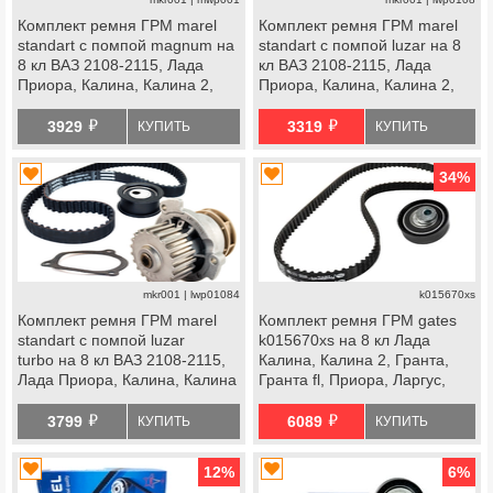
Комплект ремня ГРМ marel
Комплект ремня ГРМ marel
standart с помпой magnum на
standart с помпой luzar на 8
8 кл ВАЗ 2108-2115, Лада
кл ВАЗ 2108-2115, Лада
Приора, Калина, Калина 2,
Приора, Калина, Калина 2,
Гранта Стандарт, Ока
Гранта Стандарт, Ока
й
й
3929
3319
КУПИТЬ
КУПИТЬ
34
%
mkr001 | lwp01084
k015670xs
Комплект ремня ГРМ marel
Комплект ремня ГРМ gates
standart с помпой luzar
k015670xs на 8 кл Лада
turbo на 8 кл ВАЗ 2108-2115,
Калина, Калина 2, Гранта,
Лада Приора, Калина, Калина
Гранта fl, Приора, Ларгус,
2, Гранта Стандарт, Ока
Ларгус fl, Веста ng, datsun
й
й
3799
6089
КУПИТЬ
КУПИТЬ
12
%
6
%