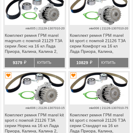
mkr005 | 21129-1307010-20
mkr006 | 21126-1307010-20
Комплект ремня ГРМ marel
Комплект ремня ГРМ marel
magnum с помпой 21129 ТЗА
kit sport с помпой 21126 ТЗА
серии Люкс на 16 кл Лада
серии Комфорт на 16 кл
Приора, Калина, Калина 2,
Лада Приора, Калина,
Гранта, Гранта fl, Ларгус,
Калина 2, Гранта, Гранта fl,
й
й
Ларгус fl, Веста, Икс
Ларгус, Ларгус fl, Веста, Икс
9379
10829
КУПИТЬ
КУПИТЬ
Рей, datsun
Рей, datsun
mkr006 | 21126-1307010-15
mkr006 | 21126-1307010-75
Комплект ремня ГРМ marel kit
Комплект ремня ГРМ marel
sport с помпой 21126 ТЗА
kit sport с помпой 21126 ТЗА
серии Норма на 16 кл Лада
серии Стандарт на 16 кл
Приора, Калина, Калина 2,
Лада Приора, Калина,