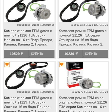
k015631xs | 21126-1307010-15
k015631xs | 21126-1307010-75
Комплект ремня ГРМ gates с
Комплект ремня ГРМ gates с
помпой 21126 ТЗА серии
помпой 21126 ТЗА серии
Норма на 16 кл Лада Приора,
Стандарт на 16 кл Лада
Калина, Калина 2, Гранта,
Приора, Калина, Калина 2,
Гранта fl, Ларгус, Ларгус fl,
Гранта, Гранта fl, Ларгус,
й
й
Веста, Икс Рей, datsun
Ларгус fl, Веста, Икс
10529
10239
КУПИТЬ
КУПИТЬ
Рей, datsun
k015631xs | 21129-1307010-20
k0120273 | 21126-1307010-20
Комплект ремня ГРМ gates с
Комплект ремня ГРМ china
помпой 21129 ТЗА серии
original gates с помпой 21126
Люкс на 16 кл Лада Приора,
ТЗА серии Комфорт на 16 кл
Калина, Калина 2, Гранта,
Лада Приора, Калина,