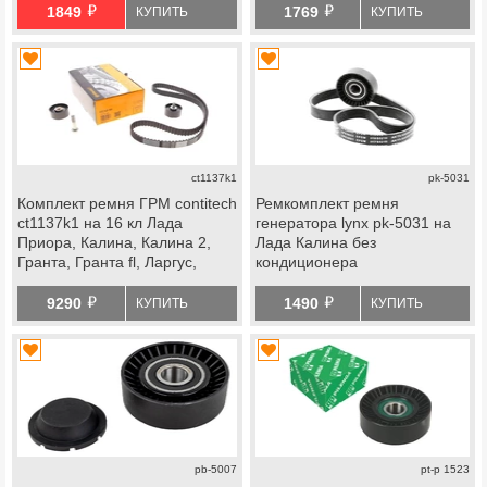
й
й
datsun
1849
1769
КУПИТЬ
КУПИТЬ
ct1137k1
pk-5031
Комплект ремня ГРМ contitech
Ремкомплект ремня
ct1137k1 на 16 кл Лада
генератора lynx pk-5031 на
Приора, Калина, Калина 2,
Лада Калина без
Гранта, Гранта fl, Ларгус,
кондиционера
Ларгус fl, Веста, Икс Рей,
й
й
datsun
9290
1490
КУПИТЬ
КУПИТЬ
pb-5007
pt-p 1523