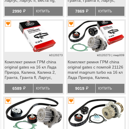
Ларгус, Ларгус fl, Веста ng,
Гранта, Гранта fl, Ларгус,
datsun
Ларгус fl, Веста, Икс Рей,
й
й
datsun
2990
7869
КУПИТЬ
КУПИТЬ
k0120273
k0120273 | mwp009
Комплект ремня ГРМ china
Комплект ремня ГРМ china
original gates на 16 кл Лада
original gates с помпой 21126
Приора, Калина, Калина 2,
marel magnum turbo на 16 кл
Гранта, Гранта fl, Ларгус,
Лада Приора, Калина,
Ларгус fl, Веста, Икс
Калина 2, Гранта, Гранта fl,
й
й
Рей, datsun
Ларгус, Ларгус fl, Веста, Икс
6589
9019
КУПИТЬ
КУПИТЬ
Рей, datsun