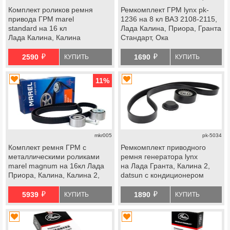
Комплект роликов ремня
Ремкомплект ГРМ lynx pk-
привода ГРМ marel
1236 на 8 кл ВАЗ 2108-2115,
standard на 16 кл
Лада Калина, Приора, Гранта
Лада Калина, Калина
Стандарт, Ока
2, Приора, Гранта, Гранта fl,
й
й
Ларгус, Ларгус fl, Веста, Икс
2590
1690
КУПИТЬ
КУПИТЬ
Рей, datsun
11
%
mkr005
pk-5034
Комплект ремня ГРМ с
Ремкомплект приводного
металлическими роликами
ремня генератора lynx
marel magnum на 16кл Лада
на Лада Гранта, Калина 2,
Приора, Калина, Калина 2,
datsun с кондиционером
Гранта, Гранта fl, Веста, Икс
й
й
Рей, Ларгус, Ларгус fl, datsun
5939
1890
КУПИТЬ
КУПИТЬ