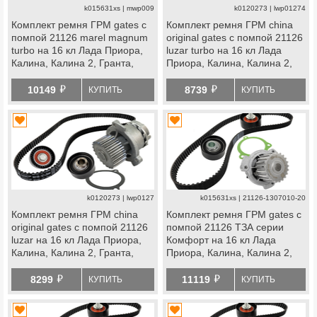
k015631xs | mwp009
k0120273 | lwp01274
Комплект ремня ГРМ gates с
Комплект ремня ГРМ china
помпой 21126 marel magnum
original gates с помпой 21126
turbo на 16 кл Лада Приора,
luzar turbo на 16 кл Лада
Калина, Калина 2, Гранта,
Приора, Калина, Калина 2,
Гранта fl, Ларгус, Ларгус fl,
Гранта, Гранта fl, Ларгус,
й
й
Веста, Икс Рей, datsun
Ларгус fl, Веста, Икс
10149
8739
КУПИТЬ
КУПИТЬ
Рей, datsun
k0120273 | lwp0127
k015631xs | 21126-1307010-20
Комплект ремня ГРМ china
Комплект ремня ГРМ gates с
original gates с помпой 21126
помпой 21126 ТЗА серии
luzar на 16 кл Лада Приора,
Комфорт на 16 кл Лада
Калина, Калина 2, Гранта,
Приора, Калина, Калина 2,
Гранта fl, Ларгус, Ларгус fl,
Гранта, Гранта fl, Ларгус,
й
й
Веста, Икс Рей, datsun
Ларгус fl, Веста, Икс
8299
11119
КУПИТЬ
КУПИТЬ
Рей, datsun