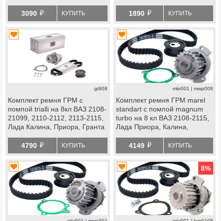
Стандарт, Ока
Стандарт, Ока
й
й
3090
1890
КУПИТЬ
КУПИТЬ
gt908
mkr001 | mwp006
Комплект ремня ГРМ с
Комплект ремня ГРМ marel
помпой trialli на 8кл ВАЗ 2108-
standart с помпой magnum
21099, 2110-2112, 2113-2115,
turbo на 8 кл ВАЗ 2108-2115,
Лада Калина, Приора, Гранта
Лада Приора, Калина,
Стандарт, Ока
Калина 2, Гранта Стандарт,
й
й
Ока
4790
4149
КУПИТЬ
КУПИТЬ
8
%
mkr001 | mwp001
mkr001 | lwp0108