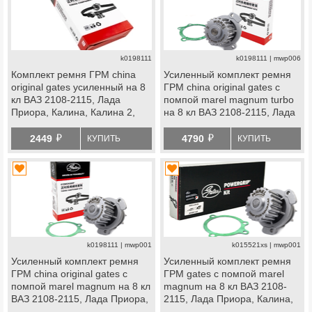
k0198111
k0198111 | mwp006
Комплект ремня ГРМ china
Усиленный комплект ремня
original gates усиленный на 8
ГРМ china original gates с
кл ВАЗ 2108-2115, Лада
помпой marel magnum turbo
Приора, Калина, Калина 2,
на 8 кл ВАЗ 2108-2115, Лада
Гранта Стандарт, Ока
Приора, Калина, Калина 2,
й
й
Гранта Стандарт, Ока
2449
4790
КУПИТЬ
КУПИТЬ
k0198111 | mwp001
k015521xs | mwp001
Усиленный комплект ремня
Усиленный комплект ремня
ГРМ china original gates с
ГРМ gates с помпой marel
помпой marel magnum на 8 кл
magnum на 8 кл ВАЗ 2108-
ВАЗ 2108-2115, Лада Приора,
2115, Лада Приора, Калина,
Калина, Калина 2, Гранта
Калина 2, Гранта Стандарт,