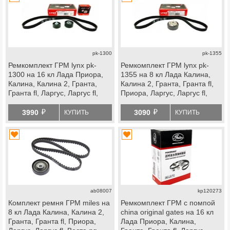
pk-1300
pk-1355
Ремкомплект ГРМ lynx pk-
Ремкомплект ГРМ lynx pk-
1300 на 16 кл Лада Приора,
1355 на 8 кл Лада Калина,
Калина, Калина 2, Гранта,
Калина 2, Гранта, Гранта fl,
Гранта fl, Ларгус, Ларгус fl,
Приора, Ларгус, Ларгус fl,
Веста, Икс Рей, datsun
Веста ng, datsun
й
й
3990
3090
КУПИТЬ
КУПИТЬ
ab08007
kp120273
Комплект ремня ГРМ miles на
Ремкомплект ГРМ с помпой
8 кл Лада Калина, Калина 2,
china original gates на 16 кл
Гранта, Гранта fl, Приора,
Лада Приора, Калина,