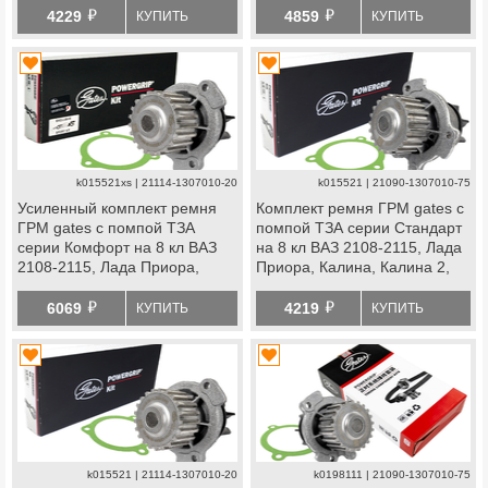
й
й
Стандарт, Ока
4229
4859
КУПИТЬ
КУПИТЬ
k015521xs | 21114-1307010-20
k015521 | 21090-1307010-75
Усиленный комплект ремня
Комплект ремня ГРМ gates с
ГРМ gates с помпой ТЗА
помпой ТЗА серии Стандарт
серии Комфорт на 8 кл ВАЗ
на 8 кл ВАЗ 2108-2115, Лада
2108-2115, Лада Приора,
Приора, Калина, Калина 2,
Калина, Калина 2, Гранта
Гранта Стандарт, Ока
й
й
Стандарт, Ока
6069
4219
КУПИТЬ
КУПИТЬ
k015521 | 21114-1307010-20
k0198111 | 21090-1307010-75