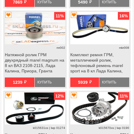
й
й
Рей, datsun
7869
5490
КУПИТЬ
КУПИТЬ
11
%
16
%
mr002
mkr008
Натяжной ролик ГРМ
Комплект ремня ГРМ,
двухрядный marel magnum на
металличекий ролик,
8 кл ВАЗ 2108-2115, Лада
тефлоновый ремень marel
Калина, Приора, Гранта
sport на 8 кл Лада Калина,
Стандарт, Ока
Калина 2, Гранта, Гранта fl,
й
й
Приора, Ларгус, Ларгус fl,
1239
5939
КУПИТЬ
КУПИТЬ
Веста ng, datsun
12
%
11
%
k015631xs | lwp 01274
k015670xs | lwp 0190