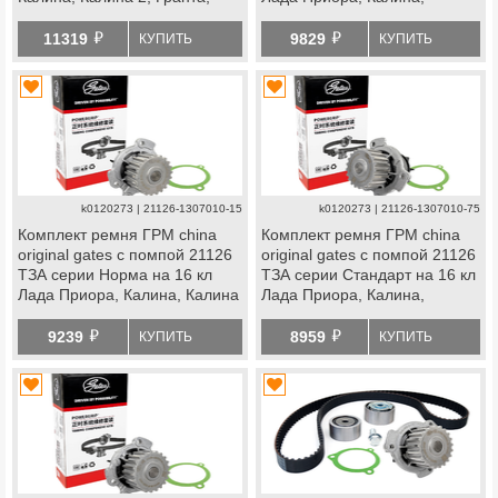
Гранта fl, Ларгус, Ларгус fl,
Калина 2, Гранта, Гранта fl,
й
й
Веста, Икс Рей, datsun
Ларгус, Ларгус fl, Веста, Икс
11319
9829
КУПИТЬ
КУПИТЬ
Рей, datsun
k0120273 | 21126-1307010-15
k0120273 | 21126-1307010-75
Комплект ремня ГРМ china
Комплект ремня ГРМ china
original gates с помпой 21126
original gates с помпой 21126
ТЗА серии Норма на 16 кл
ТЗА серии Стандарт на 16 кл
Лада Приора, Калина, Калина
Лада Приора, Калина,
2, Гранта, Гранта fl, Ларгус,
Калина 2, Гранта, Гранта fl,
й
й
Ларгус fl, Веста, Икс
Ларгус, Ларгус fl, Веста, Икс
9239
8959
КУПИТЬ
КУПИТЬ
Рей, datsun
Рей, datsun