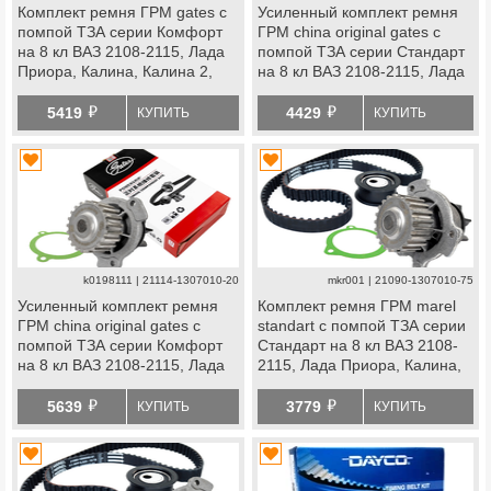
Комплект ремня ГРМ gates с
Усиленный комплект ремня
помпой ТЗА серии Комфорт
ГРМ china original gates с
на 8 кл ВАЗ 2108-2115, Лада
помпой ТЗА серии Стандарт
Приора, Калина, Калина 2,
на 8 кл ВАЗ 2108-2115, Лада
Гранта Стандарт, Ока
Приора, Калина, Калина 2,
й
й
Гранта Стандарт, Ока
5419
4429
КУПИТЬ
КУПИТЬ
k0198111 | 21114-1307010-20
mkr001 | 21090-1307010-75
Усиленный комплект ремня
Комплект ремня ГРМ marel
ГРМ china original gates с
standart с помпой ТЗА серии
помпой ТЗА серии Комфорт
Стандарт на 8 кл ВАЗ 2108-
на 8 кл ВАЗ 2108-2115, Лада
2115, Лада Приора, Калина,
Приора, Калина, Калина 2,
Калина 2, Гранта Стандарт,
й
й
Гранта Стандарт, Ока
Ока
5639
3779
КУПИТЬ
КУПИТЬ