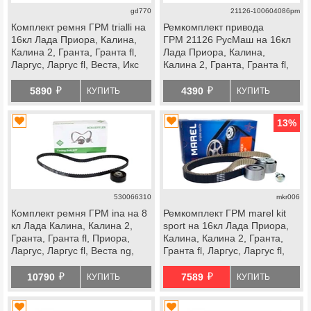
gd770
21126-100604086pm
Комплект ремня ГРМ trialli на
Ремкомплект привода
16кл Лада Приора, Калина,
ГРМ 21126 РусМаш на 16кл
Калина 2, Гранта, Гранта fl,
Лада Приора, Калина,
Ларгус, Ларгус fl, Веста, Икс
Калина 2, Гранта, Гранта fl,
Рей, datsun
Ларгус, Ларгус fl, Веста, Икс
й
й
Рей, datsun
5890
4390
КУПИТЬ
КУПИТЬ
13
%
530066310
mkr006
Комплект ремня ГРМ ina на 8
Ремкомплект ГРМ marel kit
кл Лада Калина, Калина 2,
sport на 16кл Лада Приора,
Гранта, Гранта fl, Приора,
Калина, Калина 2, Гранта,
Ларгус, Ларгус fl, Веста ng,
Гранта fl, Ларгус, Ларгус fl,
datsun
Веста, Икс Рей, datsun
й
й
10790
7589
КУПИТЬ
КУПИТЬ