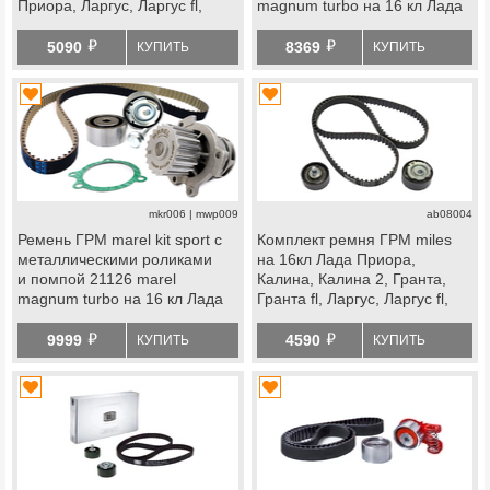
Приора, Ларгус, Ларгус fl,
magnum turbo на 16 кл Лада
Веста ng, datsun
Приора, Калина, Калина 2,
й
й
Гранта, Гранта fl, Ларгус,
5090
8369
КУПИТЬ
КУПИТЬ
Ларгус fl, Веста, Икс Рей,
datsun
mkr006 | mwp009
ab08004
Ремень ГРМ marel kit sport с
Комплект ремня ГРМ miles
металлическими роликами
на 16кл Лада Приора,
и помпой 21126 marel
Калина, Калина 2, Гранта,
magnum turbo на 16 кл Лада
Гранта fl, Ларгус, Ларгус fl,
Приора, Калина, Калина 2,
Веста, Икс Рей, datsun
й
й
Гранта, Гранта fl, Ларгус,
9999
4590
КУПИТЬ
КУПИТЬ
Ларгус fl, Веста, Икс Рей,
datsun