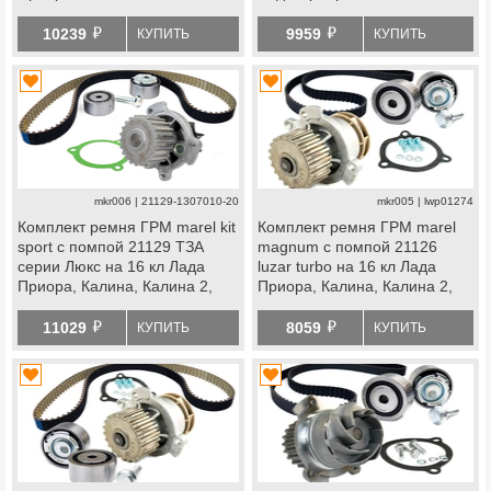
Гранта, Гранта fl, Ларгус,
Калина 2, Гранта, Гранта fl,
й
й
Ларгус fl, Веста, Икс
Ларгус, Ларгус fl, Веста, Икс
10239
9959
КУПИТЬ
КУПИТЬ
Рей, datsun
Рей, datsun
mkr006 | 21129-1307010-20
mkr005 | lwp01274
Комплект ремня ГРМ marel kit
Комплект ремня ГРМ marel
sport с помпой 21129 ТЗА
magnum с помпой 21126
серии Люкс на 16 кл Лада
luzar turbo на 16 кл Лада
Приора, Калина, Калина 2,
Приора, Калина, Калина 2,
Гранта, Гранта fl, Ларгус,
Гранта, Гранта fl, Ларгус,
й
й
Ларгус fl, Веста, Икс
Ларгус fl, Веста, Икс
11029
8059
КУПИТЬ
КУПИТЬ
Рей, datsun
Рей, datsun