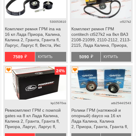
530053610
ct527k2
Комплект ремня ГРМ ina на
Комплект ремня ГРМ
16 кл Лада Приора, Калина,
contitech ct527k2 на 8кл ВАЗ
Калина 2, Гранта, Гранта fl,
2108-21099, 2110-2112, 2113-
Ларгус, Ларгус fl, Веста, Икс
2115, Лада Калина, Приора,
Рей, datsun
Гранта Стандарт, Ока
й
й
7589
5090
КУПИТЬ
КУПИТЬ
24
%
kp15670xs
atb2544/2543
Ремкомплект ГРМ с помпой
Ролики ГРМ (натяжной и
gates на 8 кл Лада Калина,
опорный) dayco на 16 кл
Калина 2, Гранта, Гранта fl,
Лада Калина, Калина
Приора, Ларгус, Ларгус fl,
2, Приора, Гранта, Гранта fl,
Веста ng, datsun
Ларгус, Ларгус fl, Веста, Икс