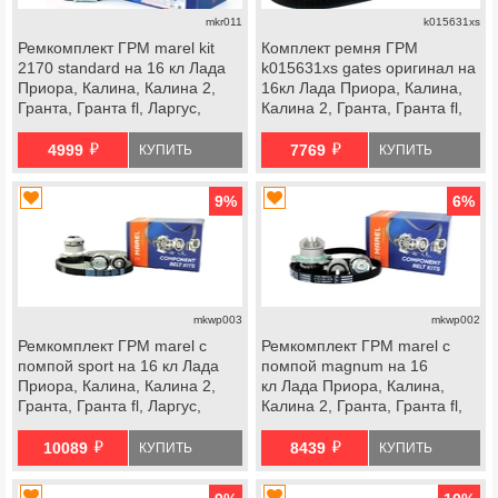
mkr011
k015631xs
Ремкомплект ГРМ marel kit
Комплект ремня ГРМ
2170 standard на 16 кл Лада
k015631xs gates оригинал на
Приора, Калина, Калина 2,
16кл Лада Приора, Калина,
Гранта, Гранта fl, Ларгус,
Калина 2, Гранта, Гранта fl,
Ларгус fl, Веста, Икс Рей,
Ларгус, Ларгус fl, Веста, Икс
й
й
datsun
Рей, datsun
4999
7769
КУПИТЬ
КУПИТЬ
9
%
6
%
mkwp003
mkwp002
Ремкомплект ГРМ marel с
Ремкомплект ГРМ marel с
помпой sport на 16 кл Лада
помпой magnum на 16
Приора, Калина, Калина 2,
кл Лада Приора, Калина,
Гранта, Гранта fl, Ларгус,
Калина 2, Гранта, Гранта fl,
Ларгус fl, Веста, Икс Рей,
Ларгус, Ларгус fl, Веста, Икс
й
й
datsun
Рей, datsun
10089
8439
КУПИТЬ
КУПИТЬ