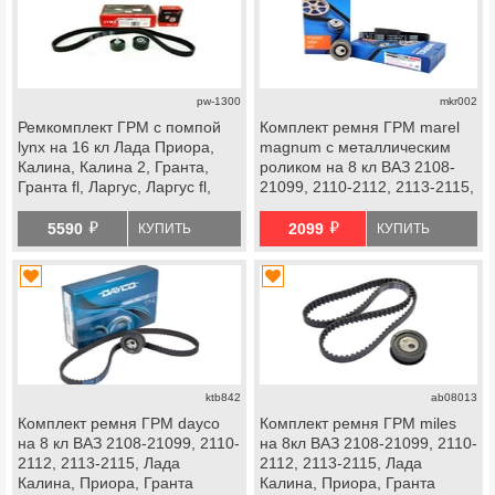
pw-1300
mkr002
Ремкомплект ГРМ с помпой
Комплект ремня ГРМ marel
lynx на 16 кл Лада Приора,
magnum с металлическим
Калина, Калина 2, Гранта,
роликом на 8 кл ВАЗ 2108-
Гранта fl, Ларгус, Ларгус fl,
21099, 2110-2112, 2113-2115,
Веста, Икс Рей, datsun
Лада Калина, Приора, Гранта
й
й
Стандарт, Ока
5590
2099
КУПИТЬ
КУПИТЬ
ktb842
ab08013
Комплект ремня ГРМ dayco
Комплект ремня ГРМ miles
на 8 кл ВАЗ 2108-21099, 2110-
на 8кл ВАЗ 2108-21099, 2110-
2112, 2113-2115, Лада
2112, 2113-2115, Лада
Калина, Приора, Гранта
Калина, Приора, Гранта