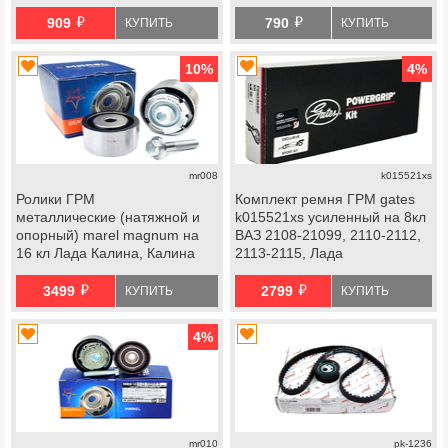
Тревел, Шевроле Нива,
Калина 2, Гранта, Гранта fl,
й
й
datsun
Нива Тревел, Шевроле Нива,
909
790
КУПИТЬ
КУПИТЬ
datsun
10
%
4
%
mr008
k015521xs
Ролики ГРМ
Комплект ремня ГРМ gates
металлические (натяжной и
k015521xs усиленный на 8кл
опорный) marel magnum на
ВАЗ 2108-21099, 2110-2112,
16 кл Лада Калина, Калина
2113-2115, Лада
2, Приора, Гранта, Гранта fl,
Приора, Калина, Калина 2
й
й
Ларгус, Ларгус fl, Веста, Икс
Стандарт, Гранта Стандарт,
3499
2799
КУПИТЬ
КУПИТЬ
Рей, datsun
Ока
4
%
mr010
pk-1236