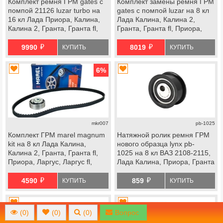
Комплект ремня ГРМ gates с
Комплект замены ремня ГРМ
помпой 21126 luzar turbo на
gates с помпой luzar на 8 кл
16 кл Лада Приора, Калина,
Лада Калина, Калина 2,
Калина 2, Гранта, Гранта fl,
Гранта, Гранта fl, Приора,
Ларгус, Ларгус fl, Веста, Икс
Ларгус, Ларгус fl, Веста ng,
й
й
Рей, datsun
datsun
9990
8019
КУПИТЬ
КУПИТЬ
6
%
mkr007
pb-1025
Комплект ГРМ marel magnum
Натяжной ролик ремня ГРМ
kit на 8 кл Лада Калина,
нового образца lynx pb-
Калина 2, Гранта, Гранта fl,
1025 на 8 кл ВАЗ 2108-2115,
Приора, Ларгус, Ларгус fl,
Лада Калина, Приора, Гранта
Веста ng, datsun
Стандарт, Ока
й
й
4590
859
КУПИТЬ
КУПИТЬ
(
0
)
(
0
)
(
0
)
Вопрос