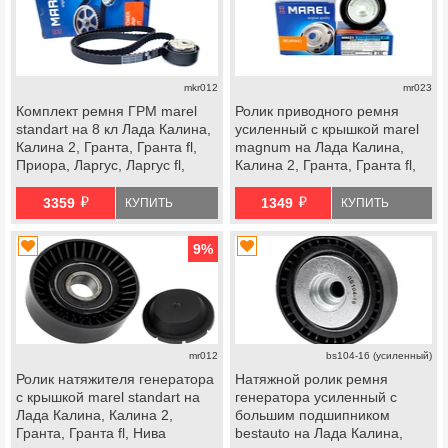
mkr012
mr023
Комплект ремня ГРМ marel
Ролик приводного ремня
standart на 8 кл Лада Калина,
усиленный с крышкой marel
Калина 2, Гранта, Гранта fl,
magnum на Лада Калина,
Приора, Ларгус, Ларгус fl,
Калина 2, Гранта, Гранта fl,
Веста ng, datsun
Нива Тревел, Шевроле Нива,
й
й
datsun
3359
1349
КУПИТЬ
КУПИТЬ
9
%
mr012
bs104-16 (усиленный)
Ролик натяжителя генератора
Натяжной ролик ремня
с крышкой marel standart на
генератора усиленный с
Лада Калина, Калина 2,
большим подшипником
Гранта, Гранта fl, Нива
bestauto на Лада Калина,