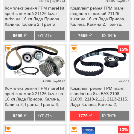
mkr006 | lwp01274
mkr005 | lwp0127
Комплект ремня ГРМ marel kit
Комплект ремня ГРМ marel
sport с помпой 21126 luzar
magnum с помпой 21126
turbo на 16 кл Лада Приора,
luzar на 16 кл Лада Приора,
Калина, Калина 2, Гранта,
Калина, Калина 2, Гранта,
Гранта fl, Ларгус, Ларгус fl,
Гранта fl, Ларгус, Ларгус fl,
й
й
Веста, Икс Рей, datsun
Веста, Икс Рей, datsun
9699
7659
КУПИТЬ
КУПИТЬ
15
%
mkr006 | lwp0127
mkr001
Комплект ремня ГРМ marel kit
Комплект ремня ГРМ marel
sport с помпой 21126 luzar на
standart на 8кл ВАЗ 2108-
16 кл Лада Приора, Калина,
21099, 2110-2112, 2113-2115,
Калина 2, Гранта, Гранта fl,
Лада Калина, Калина 2,
Ларгус, Ларгус fl, Веста, Икс
Приора, Гранта Стандарт,
й
й
Рей, datsun
Ока
9299
1779
КУПИТЬ
КУПИТЬ
13
%