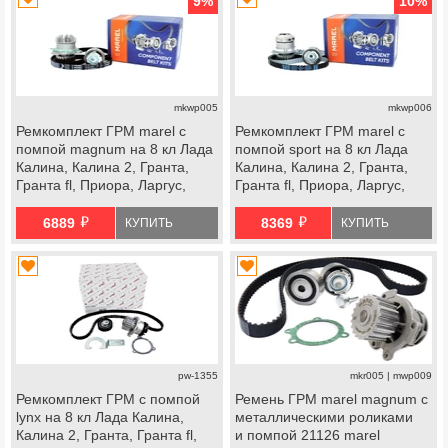
9
%
10
%
mkwp005
mkwp006
Ремкомплект ГРМ marel с
Ремкомплект ГРМ marel с
помпой magnum на 8 кл Лада
помпой sport на 8 кл Лада
Калина, Калина 2, Гранта,
Калина, Калина 2, Гранта,
Гранта fl, Приора, Ларгус,
Гранта fl, Приора, Ларгус,
Ларгус fl, Веста ng, datsun
Ларгус fl, Веста ng, datsun
й
й
6889
8369
КУПИТЬ
КУПИТЬ
pw-1355
mkr005 | mwp009
Ремкомплект ГРМ с помпой
Ремень ГРМ marel magnum с
lynx на 8 кл Лада Калина,
металлическими роликами
Калина 2, Гранта, Гранта fl,
и помпой 21126 marel