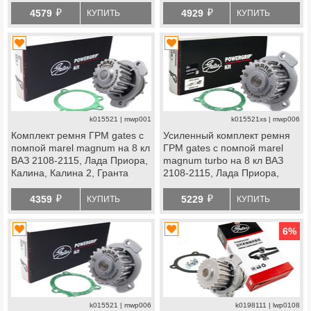
й
й
Стандарт, Ока
Ока
4579
4929
КУПИТЬ
КУПИТЬ
k015521 | mwp001
k015521xs | mwp006
Комплект ремня ГРМ gates с
Усиленный комплект ремня
помпой marel magnum на 8 кл
ГРМ gates с помпой marel
ВАЗ 2108-2115, Лада Приора,
magnum turbo на 8 кл ВАЗ
Калина, Калина 2, Гранта
2108-2115, Лада Приора,
Стандарт, Ока
Калина, Калина 2, Гранта
й
й
Стандарт, Ока
4359
5229
КУПИТЬ
КУПИТЬ
6
%
k015521 | mwp006
k0198111 | lwp0108