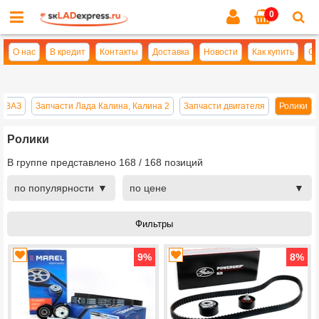
0
Cl
se
О нас
В кредит
Контакты
Доставка
Новости
Как купить
Оп
й ВАЗ
Запчасти Лада Калина, Калина 2
Запчасти двигателя
Ролики
Ролики
В группе представлено
168
/
168
позиций
по популярности
по цене
9
%
8
%