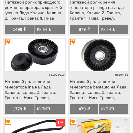
Натяжной ролик приводного
Натяжной ролик ремня
ремня генератора с крышкой
генератора pilenga на Лада
lynx на Лада Калина, Калина
Калина, Калина 2, Гранта,
2, Гранта, Гранта fl, Нива
Гранта fl, Нива Тревел,
Тревел, Шевроле Нива,
Шевроле Нива, datsun
й
й
datsun
1490
879
КУПИТЬ
КУПИТЬ
531076010
bs104-16
Натяжной ролик ремня
Натяжной ролик ремня
генератора ina на Лада
генератора bestauto на Лада
Калина, Калина 2, Гранта,
Калина, Калина 2, Гранта,
Гранта fl, Нива Тревел,
Гранта fl, Нива Тревел,
Шевроле Нива, datsun
Шевроле Нива, datsun
й
й
1779
479
КУПИТЬ
КУПИТЬ
1
%