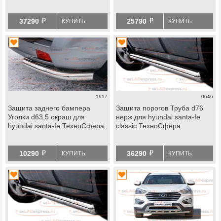
й
й
37290
25790
КУПИТЬ
КУПИТЬ
1617
0646
Защита заднего бампера
Защита порогов Труба d76
Уголки d63,5 окраш для
нерж для hyundai santa-fe
hyundai santa-fe ТехноСфера
classic ТехноСфера
й
й
10290
36290
КУПИТЬ
КУПИТЬ