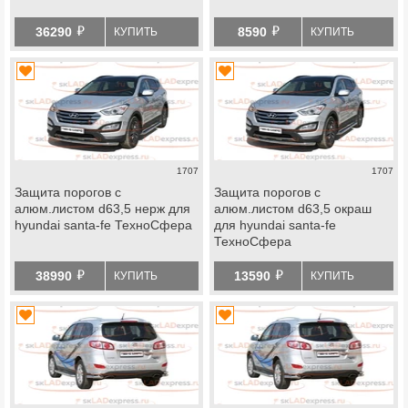
й
й
36290
8590
КУПИТЬ
КУПИТЬ
1707
1707
Защита порогов с
Защита порогов с
алюм.листом d63,5 нерж для
алюм.листом d63,5 окраш
hyundai santa-fe ТехноСфера
для hyundai santa-fe
ТехноСфера
й
й
38990
13590
КУПИТЬ
КУПИТЬ