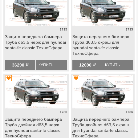
1735
1735
Защита переднего бампера
Защита переднего бампера
Труба d63,5 нерж для hyundai
Труба d63,5 окраш для
santa-fe classic ТехноСфера
hyundai santa-fe classic
ТехноСфера
й
й
36290
12690
КУПИТЬ
КУПИТЬ
1736
1736
Защита переднего бампера
Защита переднего бампера
Труба двойная d63,5 нерж
Труба двойная d63,5 окраш
для hyundai santa-fe classic
для hyundai santa-fe classic
ТехноСфера
ТехноСфера