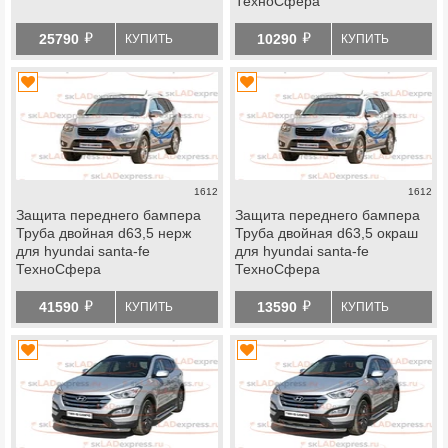
ТехноСфера
й
й
25790
10290
КУПИТЬ
КУПИТЬ
1612
1612
Защита переднего бампера
Защита переднего бампера
Труба двойная d63,5 нерж
Труба двойная d63,5 окраш
для hyundai santa-fe
для hyundai santa-fe
ТехноСфера
ТехноСфера
й
й
41590
13590
КУПИТЬ
КУПИТЬ