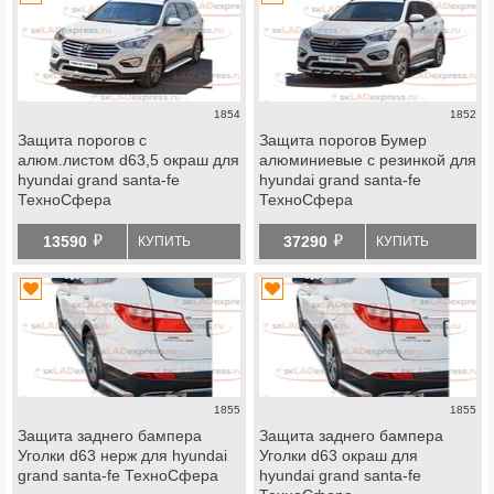
1854
1852
Защита порогов с
Защита порогов Бумер
алюм.листом d63,5 окраш для
алюминиевые с резинкой для
hyundai grand santa-fe
hyundai grand santa-fe
ТехноСфера
ТехноСфера
й
й
13590
37290
КУПИТЬ
КУПИТЬ
1855
1855
Защита заднего бампера
Защита заднего бампера
Уголки d63 нерж для hyundai
Уголки d63 окраш для
grand santa-fe ТехноСфера
hyundai grand santa-fe