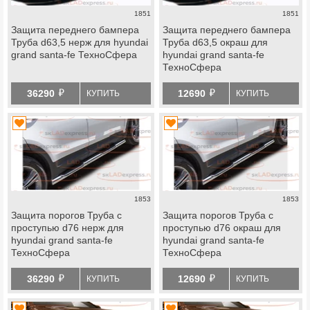
1851
1851
Защита переднего бампера
Защита переднего бампера
Труба d63,5 нерж для hyundai
Труба d63,5 окраш для
grand santa-fe ТехноСфера
hyundai grand santa-fe
ТехноСфера
й
й
36290
12690
КУПИТЬ
КУПИТЬ
1853
1853
Защита порогов Труба с
Защита порогов Труба с
проступью d76 нерж для
проступью d76 окраш для
hyundai grand santa-fe
hyundai grand santa-fe
ТехноСфера
ТехноСфера
й
й
36290
12690
КУПИТЬ
КУПИТЬ