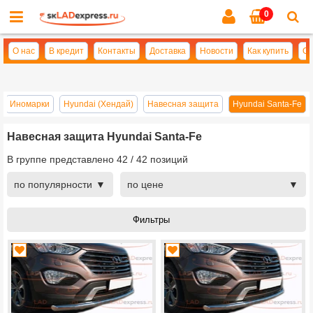
0
Cl
se
О нас
В кредит
Контакты
Доставка
Новости
Как купить
Оп
Иномарки
Hyundai (Хендай)
Навесная защита
Hyundai Santa-Fe
Навесная защита Hyundai Santa-Fe
В группе представлено
42
/
42
позиций
по популярности
по цене