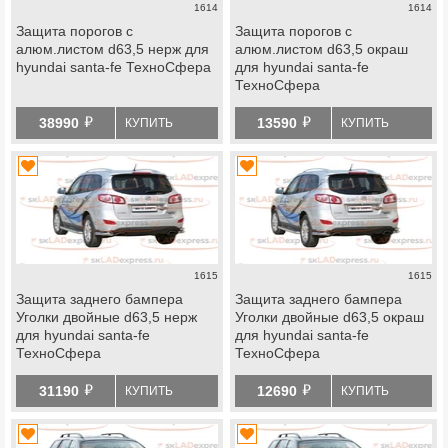
1614
1614
Защита порогов с
Защита порогов с
алюм.листом d63,5 нерж для
алюм.листом d63,5 окраш
hyundai santa-fe ТехноСфера
для hyundai santa-fe
ТехноСфера
й
й
38990
13590
КУПИТЬ
КУПИТЬ
1615
1615
Защита заднего бампера
Защита заднего бампера
Уголки двойные d63,5 нерж
Уголки двойные d63,5 окраш
для hyundai santa-fe
для hyundai santa-fe
ТехноСфера
ТехноСфера
й
й
31190
12690
КУПИТЬ
КУПИТЬ