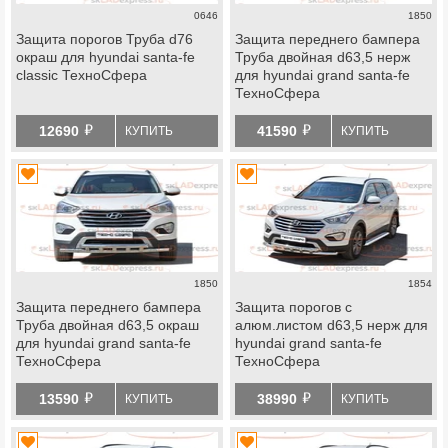
0646
1850
Защита порогов Труба d76
Защита переднего бампера
окраш для hyundai santa-fe
Труба двойная d63,5 нерж
classic ТехноСфера
для hyundai grand santa-fe
ТехноСфера
й
й
12690
41590
КУПИТЬ
КУПИТЬ
1850
1854
Защита переднего бампера
Защита порогов с
Труба двойная d63,5 окраш
алюм.листом d63,5 нерж для
для hyundai grand santa-fe
hyundai grand santa-fe
ТехноСфера
ТехноСфера
й
й
13590
38990
КУПИТЬ
КУПИТЬ