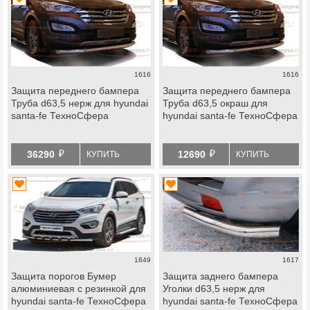
1616
1616
Защита переднего бампера
Защита переднего бампера
Труба d63,5 нерж для hyundai
Труба d63,5 окраш для
santa-fe ТехноСфера
hyundai santa-fe ТехноСфера
й
й
36290
12690
КУПИТЬ
КУПИТЬ
1849
1617
Защита порогов Бумер
Защита заднего бампера
алюминиевая с резинкой для
Уголки d63,5 нерж для
hyundai santa-fe ТехноСфера
hyundai santa-fe ТехноСфера