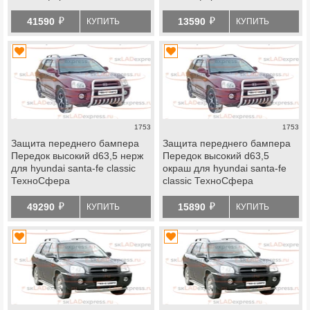
й
й
41590
13590
КУПИТЬ
КУПИТЬ
1753
1753
Защита переднего бампера
Защита переднего бампера
Передок высокий d63,5 нерж
Передок высокий d63,5
для hyundai santa-fe classic
окраш для hyundai santa-fe
ТехноСфера
classic ТехноСфера
й
й
49290
15890
КУПИТЬ
КУПИТЬ