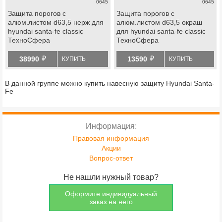
0645
0645
Защита порогов с
Защита порогов с
алюм.листом d63,5 нерж для
алюм.листом d63,5 окраш
hyundai santa-fe classic
для hyundai santa-fe classic
ТехноСфера
ТехноСфера
й
й
38990
13590
КУПИТЬ
КУПИТЬ
В данной группе можно купить навесную защиту Hyundai Santa-
Fe
Информация:
Правовая информация
Акции
Вопрос-ответ
Не нашли нужный товар?
Оформите индивидуальный
заказ на него