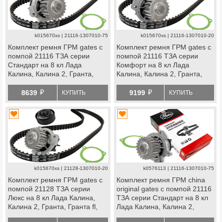
k015670xs | 21116-1307010-75
k015670xs | 21116-1307010-20
Комплект ремня ГРМ gates с
Комплект ремня ГРМ gates с
помпой 21116 ТЗА серии
помпой 21116 ТЗА серии
Стандарт на 8 кл Лада
Комфорт на 8 кл Лада
Калина, Калина 2, Гранта,
Калина, Калина 2, Гранта,
Гранта fl, Приора, Ларгус,
Гранта fl, Приора, Ларгус,
й
й
Ларгус fl, Веста ng, datsun
Ларгус fl, Веста ng, datsun
8639
9199
КУПИТЬ
КУПИТЬ
k015670xs | 21128-1307010-20
k0576113 | 21116-1307010-75
Комплект ремня ГРМ gates с
Комплект ремня ГРМ china
помпой 21128 ТЗА серии
original gates с помпой 21116
Люкс на 8 кл Лада Калина,
ТЗА серии Стандарт на 8 кл
Калина 2, Гранта, Гранта fl,
Лада Калина, Калина 2,
Приора, Ларгус, Ларгус fl,
Гранта, Гранта fl, Приора,