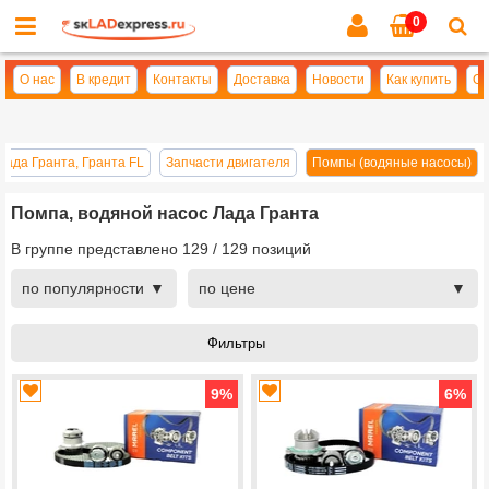
0
Cl
se
О нас
В кредит
Контакты
Доставка
Новости
Как купить
Оп
Лада Гранта, Гранта FL
Запчасти двигателя
Помпы (водяные насосы)
Помпа, водяной насос Лада Гранта
В группе представлено
129
/
129
позиций
по популярности
по цене
9
%
6
%