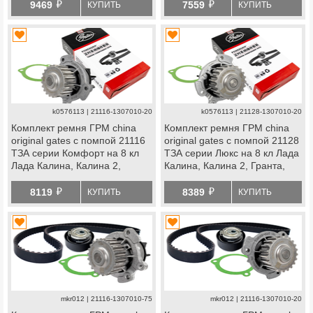
й
й
Веста ng, datsun
Ларгус, Ларгус fl, Веста ng,
9469
7559
КУПИТЬ
КУПИТЬ
datsun
k0576113 | 21116-1307010-20
k0576113 | 21128-1307010-20
Комплект ремня ГРМ china
Комплект ремня ГРМ china
original gates с помпой 21116
original gates с помпой 21128
ТЗА серии Комфорт на 8 кл
ТЗА серии Люкс на 8 кл Лада
Лада Калина, Калина 2,
Калина, Калина 2, Гранта,
Гранта, Гранта fl, Приора,
Гранта fl, Приора, Ларгус,
й
й
Ларгус, Ларгус fl, Веста ng,
Ларгус fl, Веста ng, datsun
8119
8389
КУПИТЬ
КУПИТЬ
datsun
mkr012 | 21116-1307010-75
mkr012 | 21116-1307010-20