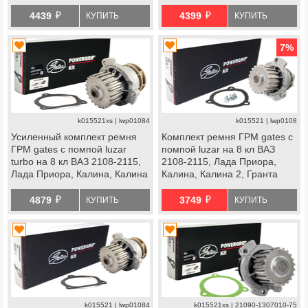
Калина, Калина 2, Гранта
Гранта Стандарт, Ока
й
й
Стандарт, Ока
4439
4399
КУПИТЬ
КУПИТЬ
7
%
k015521xs | lwp01084
k015521 | lwp0108
Усиленный комплект ремня
Комплект ремня ГРМ gates с
ГРМ gates с помпой luzar
помпой luzar на 8 кл ВАЗ
turbo на 8 кл ВАЗ 2108-2115,
2108-2115, Лада Приора,
Лада Приора, Калина, Калина
Калина, Калина 2, Гранта
2, Гранта Стандарт, Ока
Стандарт, Ока
й
й
4879
3749
КУПИТЬ
КУПИТЬ
k015521 | lwp01084
k015521xs | 21090-1307010-75