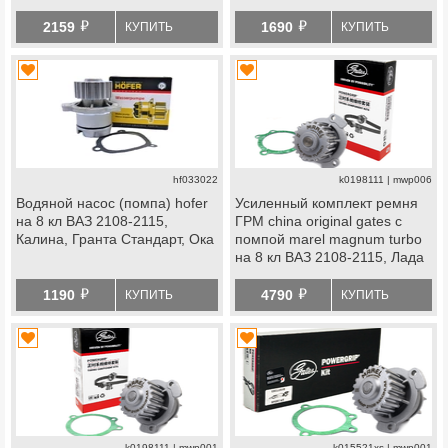
й
й
2159
1690
КУПИТЬ
КУПИТЬ
hf033022
k0198111 | mwp006
Водяной насос (помпа) hofer
Усиленный комплект ремня
на 8 кл ВАЗ 2108-2115,
ГРМ china original gates с
Калина, Гранта Стандарт, Ока
помпой marel magnum turbo
на 8 кл ВАЗ 2108-2115, Лада
Приора, Калина, Калина 2,
й
й
Гранта Стандарт, Ока
1190
4790
КУПИТЬ
КУПИТЬ
k0198111 | mwp001
k015521xs | mwp001