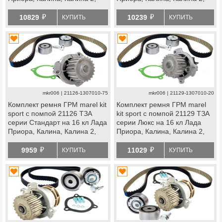
Гранта, Гранта fl, Ларгус,
Гранта, Гранта fl, Ларгус,
й
й
Ларгус fl, Веста, Икс
Ларгус fl, Веста, Икс
10829
10239
КУПИТЬ
КУПИТЬ
Рей, datsun
Рей, datsun
mkr006 | 21126-1307010-75
mkr006 | 21129-1307010-20
Комплект ремня ГРМ marel kit
Комплект ремня ГРМ marel
sport с помпой 21126 ТЗА
kit sport с помпой 21129 ТЗА
серии Стандарт на 16 кл Лада
серии Люкс на 16 кл Лада
Приора, Калина, Калина 2,
Приора, Калина, Калина 2,
Гранта, Гранта fl, Ларгус,
Гранта, Гранта fl, Ларгус,
й
й
Ларгус fl, Веста, Икс
Ларгус fl, Веста, Икс
9959
11029
КУПИТЬ
КУПИТЬ
Рей, datsun
Рей, datsun