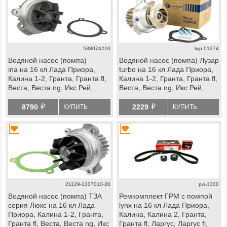
538074210
lwp 01274
Водяной насос (помпа)
Водяной насос (помпа) Лузар
ina на 16 кл Лада Приора,
turbo на 16 кл Лада Приора,
Калина 1-2, Гранта, Гранта fl,
Калина 1-2, Гранта, Гранта fl,
Веста, Веста ng, Икс Рей,
Веста, Веста ng, Икс Рей,
Ларгус, Ларгус fl, Искра, ВАЗ
Ларгус, Ларгус fl, Искра, ВАЗ
й
й
2114 Супер Авто, datsun
2114 Супер Авто, datsun
8790
2229
КУПИТЬ
КУПИТЬ
21129-1307010-20
pw-1300
Водяной насос (помпа) ТЗА
Ремкомплект ГРМ с помпой
серия Люкс на 16 кл Лада
lynx на 16 кл Лада Приора,
Приора, Калина 1-2, Гранта,
Калина, Калина 2, Гранта,
Гранта fl, Веста, Веста ng, Икс
Гранта fl, Ларгус, Ларгус fl,