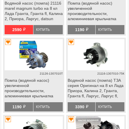
Водяной насос (помпа) 21116
Помпа (водяной насос)
marel magnum turbo на 8 кл
увеличенной
Лада Гранта, Гранта fl, Калина
производительности,
2, Приора, Ларгус, datsun
алюминиевая крыльчатка
ВолгаАвтоПром ТУРБО
й
й
на ВАЗ 2108-2115, Калина,
2590
1190
КУПИТЬ
КУПИТЬ
Гранта, Ока 8кл
21126-1307010Т
21116-1307010-75К
Помпа (водяной насос)
Водяной насос (помпа) ТЗА
увеличенной
серия Оригинал на 8 кл Лада
производительности,
Приора, Калина 2, Гранта,
алюминиевая крыльчатка
Гранта fl, Ларгус, Ларгус fl,
ВолгаАвтоПром ТУРБО на 16
Веста ng, Искра, datsun
й
й
кл Лада Приора, Калина 1-2,
1190
3390
КУПИТЬ
КУПИТЬ
Гранта, Гранта fl, Веста, Веста
ng, Икс Рей, Ларгус, Ларгус fl,
Искра, ВАЗ 2114 Супер Авто,
datsun