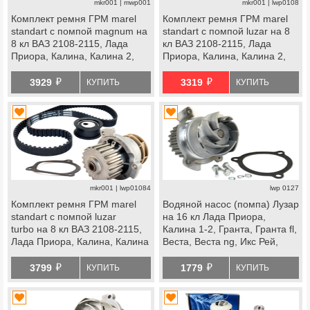
mkr001 | mwp001
mkr001 | lwp0108
Комплект ремня ГРМ marel
Комплект ремня ГРМ marel
standart с помпой magnum на
standart с помпой luzar на 8
8 кл ВАЗ 2108-2115, Лада
кл ВАЗ 2108-2115, Лада
Приора, Калина, Калина 2,
Приора, Калина, Калина 2,
Гранта Стандарт, Ока
Гранта Стандарт, Ока
й
й
3929
3319
КУПИТЬ
КУПИТЬ
mkr001 | lwp01084
lwp 0127
Комплект ремня ГРМ marel
Водяной насос (помпа) Лузар
standart с помпой luzar
на 16 кл Лада Приора,
turbo на 8 кл ВАЗ 2108-2115,
Калина 1-2, Гранта, Гранта fl,
Лада Приора, Калина, Калина
Веста, Веста ng, Икс Рей,
2, Гранта Стандарт, Ока
Ларгус, Ларгус fl, Искра, ВАЗ
й
й
2114 Супер Авто, datsun
3799
1779
КУПИТЬ
КУПИТЬ