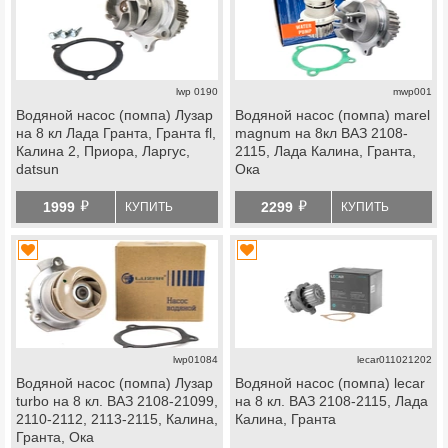
lwp 0190
mwp001
Водяной насос (помпа) Лузар
Водяной насос (помпа) marel
на 8 кл Лада Гранта, Гранта fl,
magnum на 8кл ВАЗ 2108-
Калина 2, Приора, Ларгус,
2115, Лада Калина, Гранта,
datsun
Ока
й
й
1999
2299
КУПИТЬ
КУПИТЬ
lwp01084
lecar011021202
Водяной насос (помпа) Лузар
Водяной насос (помпа) lecar
turbo на 8 кл. ВАЗ 2108-21099,
на 8 кл. ВАЗ 2108-2115, Лада
2110-2112, 2113-2115, Калина,
Калина, Гранта
Гранта, Ока