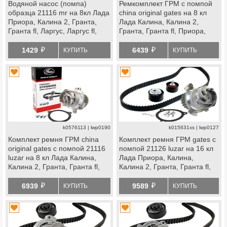
Водяной насос (помпа)
Ремкомплект ГРМ с помпой
образца 21116 mr на 8кл Лада
china original gates на 8 кл
Приора, Калина 2, Гранта,
Лада Калина, Калина 2,
Гранта fl, Ларгус, Ларгус fl,
Гранта, Гранта fl, Приора,
Веста ng, Искра, datsun
Ларгус, Ларгус fl, Веста ng,
й
й
datsun
1429
6439
КУПИТЬ
КУПИТЬ
k0576113 | lwp0190
k015631xs | lwp0127
Комплект ремня ГРМ china
Комплект ремня ГРМ gates с
original gates с помпой 21116
помпой 21126 luzar на 16 кл
luzar на 8 кл Лада Калина,
Лада Приора, Калина,
Калина 2, Гранта, Гранта fl,
Калина 2, Гранта, Гранта fl,
Приора, Ларгус, Ларгус fl,
Ларгус, Ларгус fl, Веста, Икс
й
й
Веста ng, datsun
Рей, datsun
6939
9589
КУПИТЬ
КУПИТЬ