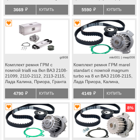
Рей, Ларгус, Ларгус fl, Искра,
Веста, Икс Рей, datsun
й
й
ВАЗ 2114 Супер Авто, datsun
3669
5590
КУПИТЬ
КУПИТЬ
gt908
mkr001 | mwp006
Комплект ремня ГРМ с
Комплект ремня ГРМ marel
помпой trialli на 8кл ВАЗ 2108-
standart с помпой magnum
21099, 2110-2112, 2113-2115,
turbo на 8 кл ВАЗ 2108-2115,
Лада Калина, Приора, Гранта
Лада Приора, Калина,
Стандарт, Ока
Калина 2, Гранта Стандарт,
й
й
Ока
4790
4149
КУПИТЬ
КУПИТЬ
8
%