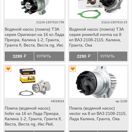
21126-1307010-75К
21114-1307010-15
Водяной насос (помпа) ТЗА
Водяной насос (помпа) ТЗА
серия Оригинал на 16 кл Лада
серия powerfull norma на 8
Приора, Калина 1-2, Гранта,
кл ВАЗ 2108-2115, Калина,
Гранта fl, Веста, Веста ng, Икс
Гранта, Ока
Рей, Ларгус, Ларгус fl, Искра,
й
й
ВАЗ 2114 Супер Авто, datsun
3299
2290
КУПИТЬ
КУПИТЬ
hf033024
wp 2108
Помпа (водяной насос)
Помпа (водяной насос)
hofer на 16 кл Лада Приора,
vector на 8 кл ВАЗ 2108-2115,
Калина 1-2, Гранта, Гранта fl,
Лада Калина, Гранта, Ока
Веста, Веста ng, Икс Рей,
Ларгус, Ларгус fl, Искра, ВАЗ