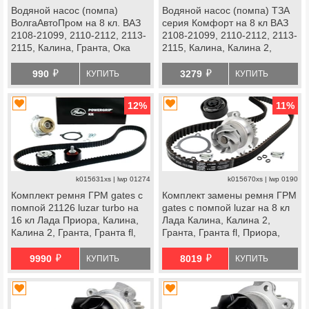
Водяной насос (помпа)
Водяной насос (помпа) ТЗА
ВолгаАвтоПром на 8 кл. ВАЗ
серия Комфорт на 8 кл ВАЗ
2108-21099, 2110-2112, 2113-
2108-21099, 2110-2112, 2113-
2115, Калина, Гранта, Ока
2115, Калина, Калина 2,
Гранта, Ока
й
й
990
3279
КУПИТЬ
КУПИТЬ
12
%
11
%
k015631xs | lwp 01274
k015670xs | lwp 0190
Комплект ремня ГРМ gates с
Комплект замены ремня ГРМ
помпой 21126 luzar turbo на
gates с помпой luzar на 8 кл
16 кл Лада Приора, Калина,
Лада Калина, Калина 2,
Калина 2, Гранта, Гранта fl,
Гранта, Гранта fl, Приора,
Ларгус, Ларгус fl, Веста, Икс
Ларгус, Ларгус fl, Веста ng,
й
й
Рей, datsun
datsun
9990
8019
КУПИТЬ
КУПИТЬ