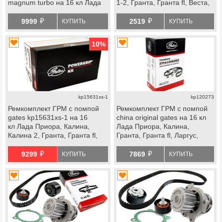
magnum turbo на 16 кл Лада
1-2, Гранта, Гранта fl, Веста,
Приора, Калина, Калина 2,
Веста ng, Икс Рей, Ларгус,
й
й
Гранта, Гранта fl, Ларгус,
Ларгус fl, Искра, ВАЗ 2114
9999
2519
КУПИТЬ
КУПИТЬ
Ларгус fl, Веста, Икс Рей,
Супер Авто, datsun
datsun
10
%
kp15631xs-1
kp120273
Ремкомплект ГРМ с помпой
Ремкомплект ГРМ с помпой
gates kp15631xs-1 на 16
china original gates на 16 кл
кл Лада Приора, Калина,
Лада Приора, Калина,
Калина 2, Гранта, Гранта fl,
Гранта, Гранта fl, Ларгус,
Ларгус, Ларгус fl, Веста, Икс
Ларгус fl, Веста, Икс Рей,
й
й
Рей, datsun
datsun
9299
7869
КУПИТЬ
КУПИТЬ