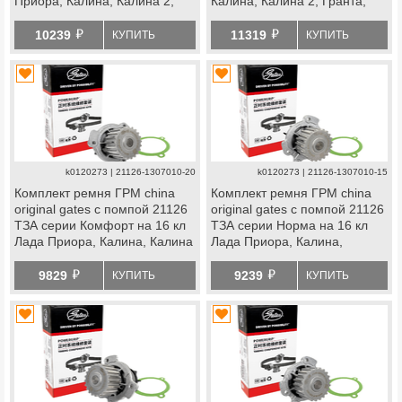
Приора, Калина, Калина 2,
Калина, Калина 2, Гранта,
Гранта, Гранта fl, Ларгус,
Гранта fl, Ларгус, Ларгус fl,
й
й
Ларгус fl, Веста, Икс
Веста, Икс Рей, datsun
10239
11319
КУПИТЬ
КУПИТЬ
Рей, datsun
k0120273 | 21126-1307010-20
k0120273 | 21126-1307010-15
Комплект ремня ГРМ china
Комплект ремня ГРМ china
original gates с помпой 21126
original gates с помпой 21126
ТЗА серии Комфорт на 16 кл
ТЗА серии Норма на 16 кл
Лада Приора, Калина, Калина
Лада Приора, Калина,
2, Гранта, Гранта fl, Ларгус,
Калина 2, Гранта, Гранта fl,
й
й
Ларгус fl, Веста, Икс
Ларгус, Ларгус fl, Веста, Икс
9829
9239
КУПИТЬ
КУПИТЬ
Рей, datsun
Рей, datsun