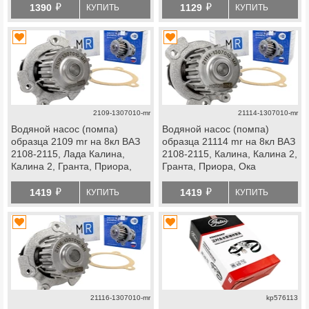
й
й
2114 Супер Авто, datsun
1390
1129
КУПИТЬ
КУПИТЬ
2109-1307010-mr
21114-1307010-mr
Водяной насос (помпа)
Водяной насос (помпа)
образца 2109 mr на 8кл ВАЗ
образца 21114 mr на 8кл ВАЗ
2108-2115, Лада Калина,
2108-2115, Калина, Калина 2,
Калина 2, Гранта, Приора,
Гранта, Приора, Ока
Ока
й
й
1419
1419
КУПИТЬ
КУПИТЬ
21116-1307010-mr
kp576113