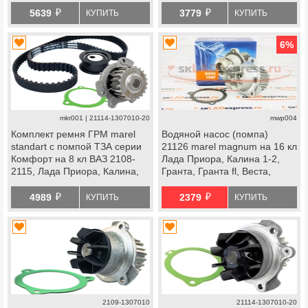
й
й
Гранта Стандарт, Ока
Ока
5639
3779
КУПИТЬ
КУПИТЬ
6
%
mkr001 | 21114-1307010-20
mwp004
Комплект ремня ГРМ marel
Водяной насос (помпа)
standart с помпой ТЗА серии
21126 marel magnum на 16 кл
Комфорт на 8 кл ВАЗ 2108-
Лада Приора, Калина 1-2,
2115, Лада Приора, Калина,
Гранта, Гранта fl, Веста,
Калина 2, Гранта Стандарт,
Веста ng, Икс Рей, Ларгус,
й
й
Ока
Ларгус fl, Искра, ВАЗ 2114
4989
2379
КУПИТЬ
КУПИТЬ
Супер Авто, datsun
2109-1307010
21114-1307010-20