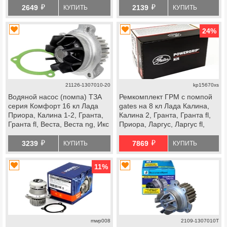
й
й
2649
2139
КУПИТЬ
КУПИТЬ
24
%
21126-1307010-20
kp15670xs
Водяной насос (помпа) ТЗА
Ремкомплект ГРМ с помпой
серия Комфорт 16 кл Лада
gates на 8 кл Лада Калина,
Приора, Калина 1-2, Гранта,
Калина 2, Гранта, Гранта fl,
Гранта fl, Веста, Веста ng, Икс
Приора, Ларгус, Ларгус fl,
Рей, Ларгус, Ларгус fl, Искра,
Веста ng, datsun
й
й
ВАЗ 2114 Супер Авто, datsun
3239
7869
КУПИТЬ
КУПИТЬ
11
%
mwp008
2109-1307010Т