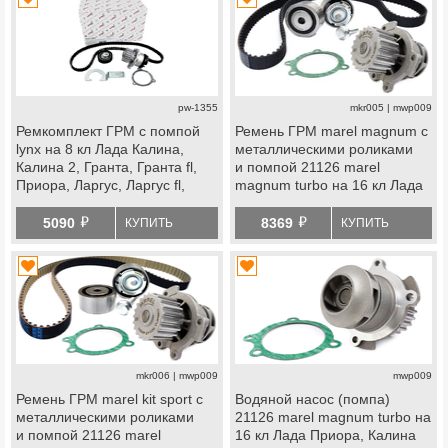
pw-1355
mkr005 | mwp009
Ремкомплект ГРМ с помпой
Ремень ГРМ marel magnum с
lynx на 8 кл Лада Калина,
металлическими роликами
Калина 2, Гранта, Гранта fl,
и помпой 21126 marel
Приора, Ларгус, Ларгус fl,
magnum turbo на 16 кл Лада
Веста ng, datsun
Приора, Калина, Калина 2,
й
й
Гранта, Гранта fl, Ларгус,
5090
8369
КУПИТЬ
КУПИТЬ
Ларгус fl, Веста, Икс Рей,
datsun
mkr006 | mwp009
mwp009
Ремень ГРМ marel kit sport с
Водяной насос (помпа)
металлическими роликами
21126 marel magnum turbo на
и помпой 21126 marel
16 кл Лада Приора, Калина