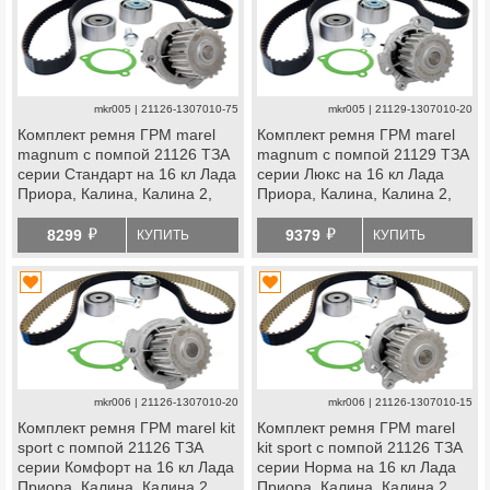
mkr005 | 21126-1307010-75
mkr005 | 21129-1307010-20
Комплект ремня ГРМ marel
Комплект ремня ГРМ marel
magnum с помпой 21126 ТЗА
magnum с помпой 21129 ТЗА
серии Стандарт на 16 кл Лада
серии Люкс на 16 кл Лада
Приора, Калина, Калина 2,
Приора, Калина, Калина 2,
Гранта, Гранта fl, Ларгус,
Гранта, Гранта fl, Ларгус,
й
й
Ларгус fl, Веста, Икс
Ларгус fl, Веста, Икс
8299
9379
КУПИТЬ
КУПИТЬ
Рей, datsun
Рей, datsun
mkr006 | 21126-1307010-20
mkr006 | 21126-1307010-15
Комплект ремня ГРМ marel kit
Комплект ремня ГРМ marel
sport с помпой 21126 ТЗА
kit sport с помпой 21126 ТЗА
серии Комфорт на 16 кл Лада
серии Норма на 16 кл Лада
Приора, Калина, Калина 2,
Приора, Калина, Калина 2,