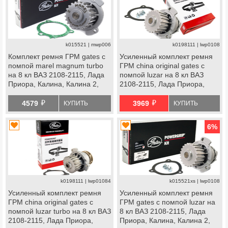
k015521 | mwp006
k0198111 | lwp0108
Комплект ремня ГРМ gates с
Усиленный комплект ремня
помпой marel magnum turbo
ГРМ china original gates с
на 8 кл ВАЗ 2108-2115, Лада
помпой luzar на 8 кл ВАЗ
Приора, Калина, Калина 2,
2108-2115, Лада Приора,
Гранта Стандарт, Ока
Калина, Калина 2, Гранта
й
й
Стандарт, Ока
4579
3969
КУПИТЬ
КУПИТЬ
6
%
k0198111 | lwp01084
k015521xs | lwp0108
Усиленный комплект ремня
Усиленный комплект ремня
ГРМ china original gates с
ГРМ gates с помпой luzar на
помпой luzar turbo на 8 кл ВАЗ
8 кл ВАЗ 2108-2115, Лада
2108-2115, Лада Приора,
Приора, Калина, Калина 2,