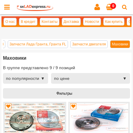
0
Cl
se
О нас
В кредит
Контакты
Доставка
Новости
Как купить
Оп
АЗ
Запчасти Лада Гранта, Гранта FL
Запчасти двигателя
Маховики
Маховики
В группе представлено
9
/
9
позиций
по популярности
по цене