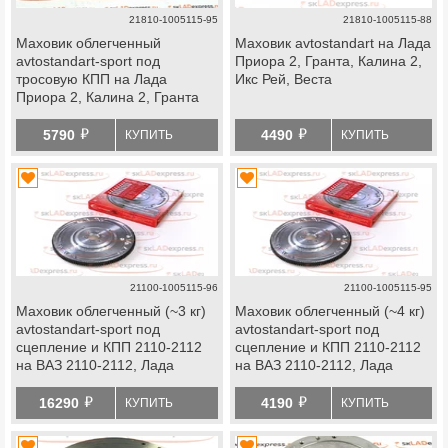
21810-1005115-95
21810-1005115-88
Маховик облегченный
Маховик avtostandart на Лада
avtostandart-sport под
Приора 2, Гранта, Калина 2,
тросовую КПП на Лада
Икс Рей, Веста
Приора 2, Калина 2, Гранта
й
й
5790
4490
КУПИТЬ
КУПИТЬ
21100-1005115-96
21100-1005115-95
Маховик облегченный (~3 кг)
Маховик облегченный (~4 кг)
avtostandart-sport под
avtostandart-sport под
сцепление и КПП 2110-2112
сцепление и КПП 2110-2112
на ВАЗ 2110-2112, Лада
на ВАЗ 2110-2112, Лада
Гранта, Калина, Приора
Гранта, Калина, Приора
й
й
16290
4190
КУПИТЬ
КУПИТЬ