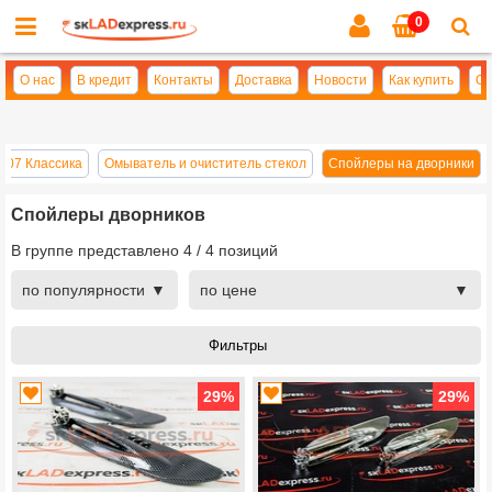
0
Cl
se
О нас
В кредит
Контакты
Доставка
Новости
Как купить
Оп
107 Классика
Омыватель и очиститель стекол
Спойлеры на дворники
Спойлеры дворников
В группе представлено
4
/
4
позиций
по популярности
по цене
29
%
29
%