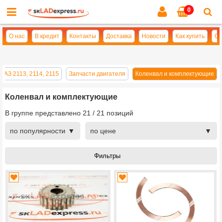
0
Cl
se
О нас
В кредит
Контакты
Доставка
Новости
Как купить
Оп
ВАЗ 2113, 2114, 2115
Запчасти двигателя
Коленвал и комплектующие
Коленвал и комплектующие
В группе представлено
21
/
21
позиций
по популярности
по цене