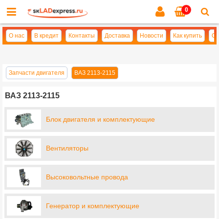
0
Cl
se
О нас
В кредит
Контакты
Доставка
Новости
Как купить
Оп
Запчасти двигателя
ВАЗ 2113-2115
ВАЗ 2113-2115
Блок двигателя и комплектующие
Вентиляторы
Высоковольтные провода
Генератор и комплектующие