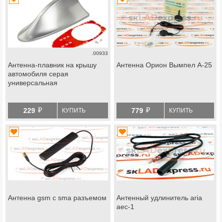
.00933
Антенна-плавник на крышу
Антенна Орион Вымпел А-25
автомобиля серая
универсальная
й
й
229
779
КУПИТЬ
КУПИТЬ
Антенна gsm с sma разъемом
Антенный удлинитель aria
aec-1