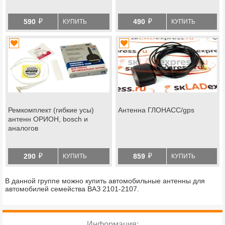
й
й
590
490
КУПИТЬ
КУПИТЬ
Ремкомплект (гибкие усы)
Антенна ГЛОНАСС/gps
антенн ОРИОН, bosch и
аналогов
й
й
290
859
КУПИТЬ
КУПИТЬ
В данной группе можно купить автомобильные антенны для
автомобилей семейства ВАЗ 2101-2107.
Информация: