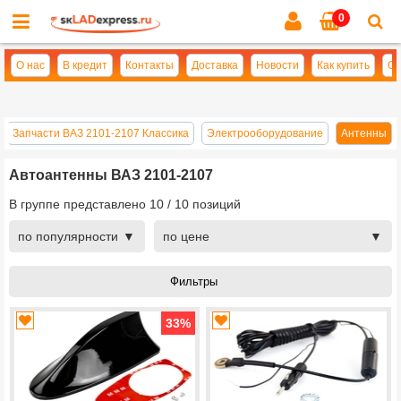
0
Cl
se
О нас
В кредит
Контакты
Доставка
Новости
Как купить
Оп
Запчасти ВАЗ 2101-2107 Классика
Электрооборудование
Антенны
Автоантенны ВАЗ 2101-2107
В группе представлено
10
/
10
позиций
по популярности
по цене
33
%