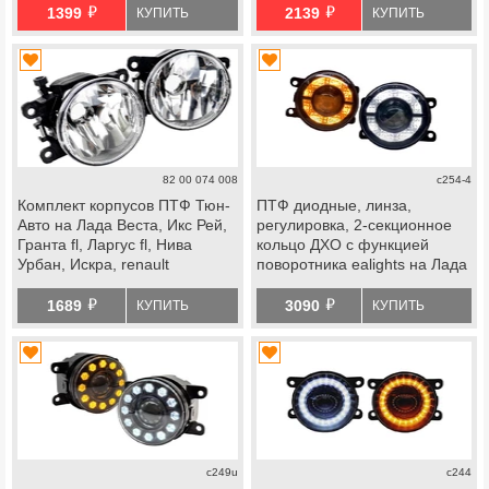
й
й
1399
2139
КУПИТЬ
КУПИТЬ
82 00 074 008
c254-4
Комплект корпусов ПТФ Тюн-
ПТФ диодные, линза,
Авто на Лада Веста, Икс Рей,
регулировка, 2-секционное
Гранта fl, Ларгус fl, Нива
кольцо ДХО с функцией
Урбан, Искра, renault
поворотника ealights на Лада
Гранта fl, Веста, Веста ng,
й
й
Икс Рей, Ларгус fl, Нива
1689
3090
КУПИТЬ
КУПИТЬ
Урбан, renault
c249u
c244