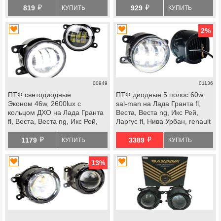
й
й
819
929
КУПИТЬ
КУПИТЬ
2
%
.00949
.01136
ПТФ светодиодные
ПТФ диодные 5 полос 60w
Эконом 46w, 2600lux с
sal-man на Лада Гранта fl,
кольцом ДХО на Лада Гранта
Веста, Веста ng, Икс Рей,
fl, Веста, Веста ng, Икс Рей,
Ларгус fl, Нива Урбан, renault
Ларгус fl, Нива Урбан, renault
й
й
1179
3389
КУПИТЬ
КУПИТЬ
13
%