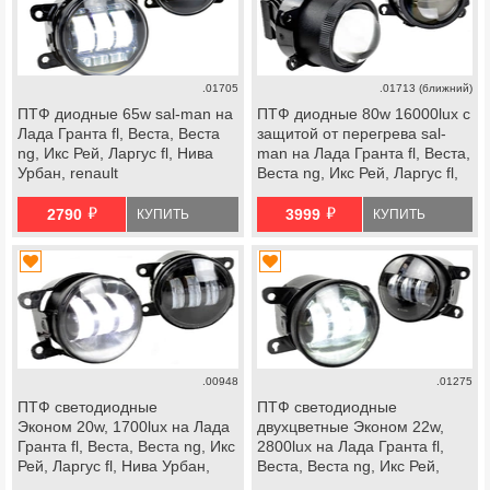
.01705
.01713 (ближний)
ПТФ диодные 65w sal-man на
ПТФ диодные 80w 16000lux с
Лада Гранта fl, Веста, Веста
защитой от перегрева sal-
ng, Икс Рей, Ларгус fl, Нива
man на Лада Гранта fl, Веста,
Урбан, renault
Веста ng, Икс Рей, Ларгус fl,
Нива Урбан, renault
й
й
2790
3999
КУПИТЬ
КУПИТЬ
.00948
.01275
ПТФ светодиодные
ПТФ светодиодные
Эконом 20w, 1700lux на Лада
двухцветные Эконом 22w,
Гранта fl, Веста, Веста ng, Икс
2800lux на Лада Гранта fl,
Рей, Ларгус fl, Нива Урбан,
Веста, Веста ng, Икс Рей,
renault
Ларгус fl, Нива Урбан, renault