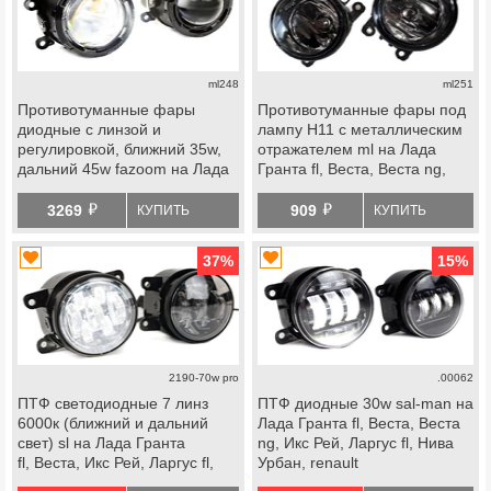
ml248
ml251
Противотуманные фары
Противотуманные фары под
диодные с линзой и
лампу Н11 с металлическим
регулировкой, ближний 35w,
отражателем ml на Лада
дальний 45w fazoom на Лада
Гранта fl, Веста, Веста ng,
Гранта fl, Веста, Веста ng, Икс
Икс Рей, Ларгус fl, Нива
й
й
Рей, Ларгус fl, Нива Урбан,
Урбан, renault
3269
909
КУПИТЬ
КУПИТЬ
renault
37
%
15
%
2190-70w pro
.00062
ПТФ светодиодные 7 линз
ПТФ диодные 30w sal-man на
6000к (ближний и дальний
Лада Гранта fl, Веста, Веста
свет) sl на Лада Гранта
ng, Икс Рей, Ларгус fl, Нива
fl, Веста, Икс Рей, Ларгус fl,
Урбан, renault
Нива Урбан, Искра, renaut