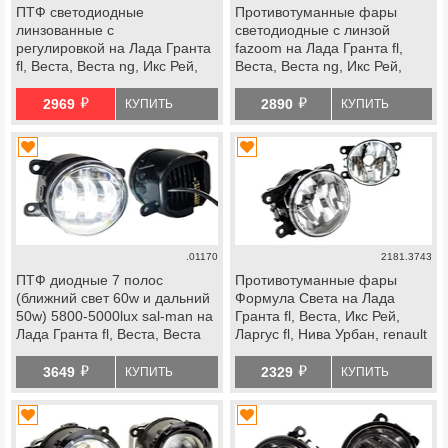
ПТФ светодиодные
Противотуманные фары
линзованные с
светодиодные с линзой
регулировкой на Лада Гранта
fazoom на Лада Гранта fl,
fl, Веста, Веста ng, Икс Рей,
Веста, Веста ng, Икс Рей,
Ларгус fl, Нива Урбан, renault
Ларгус fl, Нива Урбан, renault
й
й
2969
2890
КУПИТЬ
КУПИТЬ
.01170
2181.3743
ПТФ диодные 7 полос
Противотуманные фары
(ближний свет 60w и дальний
Формула Света на Лада
50w) 5800-5000lux sal-man на
Гранта fl, Веста, Икс Рей,
Лада Гранта fl, Веста, Веста
Ларгус fl, Нива Урбан, renault
ng, Икс Рей, Ларгус fl, Нива
й
й
Урбан, renault
3649
2329
КУПИТЬ
КУПИТЬ