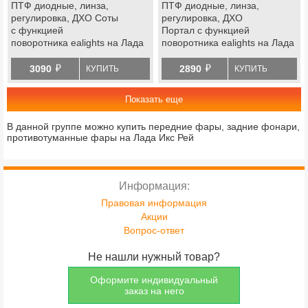
ПТФ диодные, линза,
ПТФ диодные, линза,
регулировка, ДХО Соты
регулировка, ДХО
с функцией
Портал с функцией
поворотника ealights на Лада
поворотника ealights на Лада
Гранта fl, Веста, Веста ng, Икс
Гранта fl, Веста, Веста ng,
й
й
Рей, Ларгус fl, Нива Урбан,
Икс Рей, Ларгус fl, Нива
3090
2890
КУПИТЬ
КУПИТЬ
renault
Урбан, renault
Показать еще
В данной группе можно купить передние фары, задние фонари,
противотуманные фары на Лада Икс Рей
Информация:
Правовая информация
Акции
Вопрос-ответ
Не нашли нужный товар?
Оформите индивидуальный
заказ на него