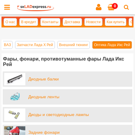
0
Cl
se
О нас
В кредит
Контакты
Доставка
Новости
Как купить
Оп
ей ВАЗ
Запчасти Лада Х Рей
Внешний тюнинг
Оптика Лада Икс Рей
Фары, фонари, противотуманные фары Лада Икс
Рей
Диодные балки
Диодные ленты
Диоды и светодиодные лампы
Задние фонари