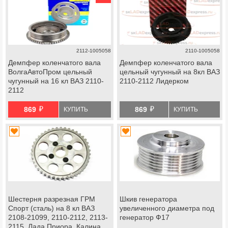
2112-1005058
2110-1005058
Демпфер коленчатого вала
Демпфер коленчатого вала
ВолгаАвтоПром цельный
цельный чугунный на 8кл ВАЗ
чугунный на 16 кл ВАЗ 2110-
2110-2112 Лидерком
2112
й
й
869
869
КУПИТЬ
КУПИТЬ
Шестерня разрезная ГРМ
Шкив генератора
Спорт (сталь) на 8 кл ВАЗ
увеличенного диаметра под
2108-21099, 2110-2112, 2113-
генератор Ф17
2115, Лада Приора, Калина