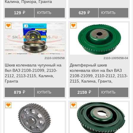
Калина, Приора, Гранта
й
й
129
629
КУПИТЬ
КУПИТЬ
2110-1005058
2110-1005058-04
Шкив коленвала чугунный на
Демпферный шкив
8кл ВАЗ 2108-21099, 2110-
коленвала slon на 8кл ВАЗ
2112, 2113-2115, Калина,
2108-21099, 2110-2112, 2113-
Гранта
2115, Калина, Гранта,
Приора
й
й
879
2159
КУПИТЬ
КУПИТЬ