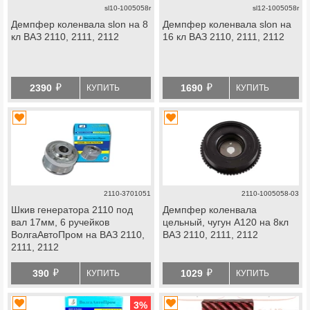
sl10-1005058r
sl12-1005058r
Демпфер коленвала slon на 8
Демпфер коленвала slon на
кл ВАЗ 2110, 2111, 2112
16 кл ВАЗ 2110, 2111, 2112
й
й
2390
1690
КУПИТЬ
КУПИТЬ
2110-3701051
2110-1005058-03
Шкив генератора 2110 под
Демпфер коленвала
вал 17мм, 6 ручейков
цельный, чугун А120 на 8кл
ВолгаАвтоПром на ВАЗ 2110,
ВАЗ 2110, 2111, 2112
2111, 2112
й
й
390
1029
КУПИТЬ
КУПИТЬ
3
%