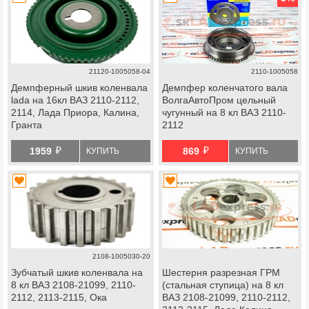
21120-1005058-04
2110-1005058
Демпферный шкив коленвала
Демпфер коленчатого вала
lada на 16кл ВАЗ 2110-2112,
ВолгаАвтоПром цельный
2114, Лада Приора, Калина,
чугунный на 8 кл ВАЗ 2110-
Гранта
2112
й
й
1959
869
КУПИТЬ
КУПИТЬ
2108-1005030-20
Зубчатый шкив коленвала на
Шестерня разрезная ГРМ
8 кл ВАЗ 2108-21099, 2110-
(стальная ступица) на 8 кл
2112, 2113-2115, Ока
ВАЗ 2108-21099, 2110-2112,