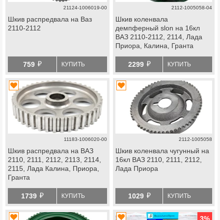
21124-1006019-00
2112-1005058-04
Шкив распредвала на Ваз
Шкив коленвала
2110-2112
демпферный slon на 16кл
ВАЗ 2110-2112, 2114, Лада
Приора, Калина, Гранта
й
й
759
2299
КУПИТЬ
КУПИТЬ
11183-1006020-00
2112-1005058
Шкив распредвала на ВАЗ
Шкив коленвала чугунный на
2110, 2111, 2112, 2113, 2114,
16кл ВАЗ 2110, 2111, 2112,
2115, Лада Калина, Приора,
Лада Приора
Гранта
й
й
1739
1029
КУПИТЬ
КУПИТЬ
3
%