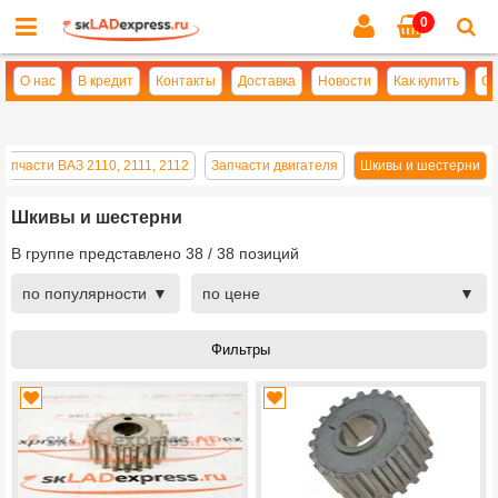
0
Cl
se
О нас
В кредит
Контакты
Доставка
Новости
Как купить
Оп
Запчасти ВАЗ 2110, 2111, 2112
Запчасти двигателя
Шкивы и шестерни
Шкивы и шестерни
В группе представлено
38
/
38
позиций
по популярности
по цене