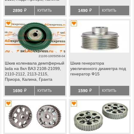
й
й
2890
1490
КУПИТЬ
КУПИТЬ
21100-1005058-04
Шкив коленвала демпферный
Шкив генератора
lada на 8кл ВАЗ 2108-21099,
увеличенного диаметра под
2110-2112, 2113-2115,
генератор Ф15
Приора, Калина, Гранта
й
й
1690
1590
КУПИТЬ
КУПИТЬ