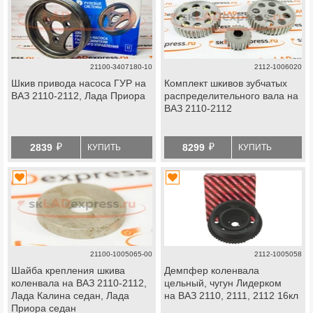
21100-3407180-10
2112-1006020
Шкив привода насоса ГУР на
Комплект шкивов зубчатых
ВАЗ 2110-2112, Лада Приора
распределительного вала на
ВАЗ 2110-2112
й
й
2839
8299
КУПИТЬ
КУПИТЬ
21100-1005065-00
2112-1005058
Шайба крепления шкива
Демпфер коленвала
коленвала на ВАЗ 2110-2112,
цельный, чугун Лидерком
Лада Калина седан, Лада
на ВАЗ 2110, 2111, 2112 16кл
Приора седан