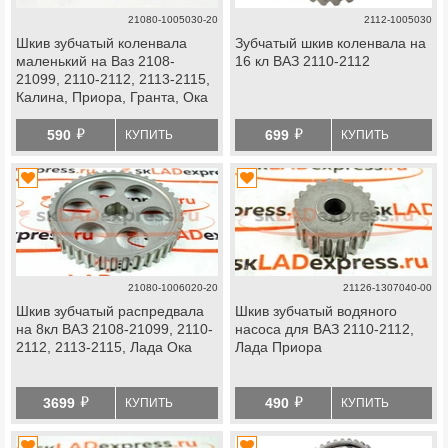
21080-1005030-20
2112-1005030
Шкив зубчатый коленвала
Зубчатый шкив коленвала на
маленький на Ваз 2108-
16 кл ВАЗ 2110-2112
21099, 2110-2112, 2113-2115,
Калина, Приора, Гранта, Ока
й
й
590
699
КУПИТЬ
КУПИТЬ
21080-1006020-20
21126-1307040-00
Шкив зубчатый распредвала
Шкив зубчатый водяного
на 8кл ВАЗ 2108-21099, 2110-
насоса для ВАЗ 2110-2112,
2112, 2113-2115, Лада Ока
Лада Приора
й
й
3699
490
КУПИТЬ
КУПИТЬ