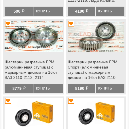
2113-2115, Лада Калина,
Приора квадратный зуб
й
й
590
4190
КУПИТЬ
КУПИТЬ
Шестерни разрезные ГРМ
Шестерни разрезные ГРМ
(алюминиевая ступица) с
Спорт (алюминиевая
маркерным диском на 16кл
ступица) с маркерным
ВАЗ 2110-2112, 2114
диском на 16кл ВАЗ 2110-
2112, 2114
й
й
8779
8190
КУПИТЬ
КУПИТЬ