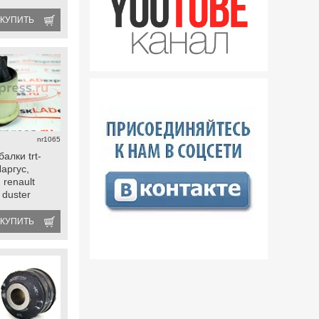
КУПИТЬ
nr1065
алки trt-
Ларгус,
 renault
 duster
КУПИТЬ