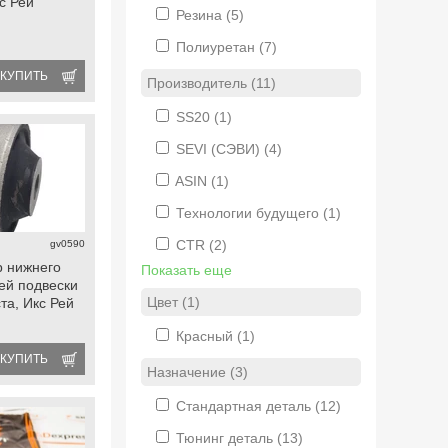
с Рей
Резина
(5)
Полиуретан
(7)
КУПИТЬ
Производитель (11)
SS20
(1)
SEVI (СЭВИ)
(4)
ASIN
(1)
Технологии будущего
(1)
CTR
(2)
gv0590
 нижнего
Показать еще
ей подвески
Цвет (1)
ста, Икс Рей
Красный
(1)
КУПИТЬ
Назначение (3)
Стандартная деталь
(12)
Тюнинг деталь
(13)