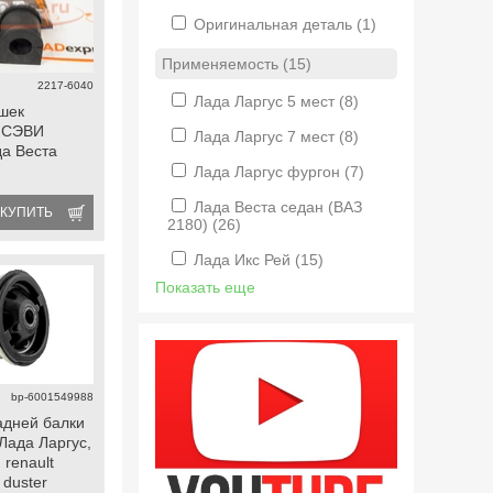
Оригинальная деталь
(1)
Применяемость (15)
2217-6040
Лада Ларгус 5 мест
(8)
шек
а СЭВИ
Лада Ларгус 7 мест
(8)
да Веста
Лада Ларгус фургон
(7)
Лада Веста седан (ВАЗ
КУПИТЬ
2180)
(26)
Лада Икс Рей
(15)
Показать еще
bp-6001549988
адней балки
 Лада Ларгус,
 renault
 duster