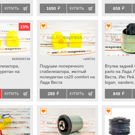
duster
й
й
1690
659
КУПИТЬ
КУПИТЬ
15
%
8450006748
cs09702
илизатора,
Подушки поперечного
Втулка задней б
уретан на
стабилизатора, желтый
parts на Лада 
полиуретан cs20 comfort на
Веста, Икс Рей,
Лада Веста
logan, sandero,
й
й
289
849
КУПИТЬ
КУПИТЬ