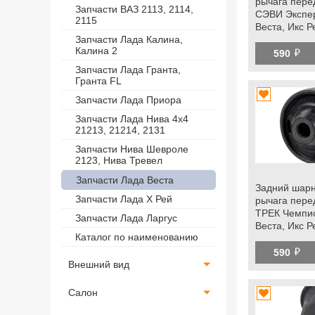
рычага пере
Запчасти ВАЗ 2113, 2114,
СЭВИ Экспер
2115
Веста, Икс Р
Запчасти Лада Калина,
Калина 2
й
590
Запчасти Лада Гранта,
Гранта FL
Запчасти Лада Приора
Запчасти Лада Нива 4х4
21213, 21214, 2131
Запчасти Нива Шевроле
2123, Нива Тревел
Запчасти Лада Веста
Задний шарн
Запчасти Лада Х Рей
рычага пере
ТРЕК Чемпи
Запчасти Лада Ларгус
Веста, Икс Р
Каталог по наименованию
й
590
Внешний вид
Салон