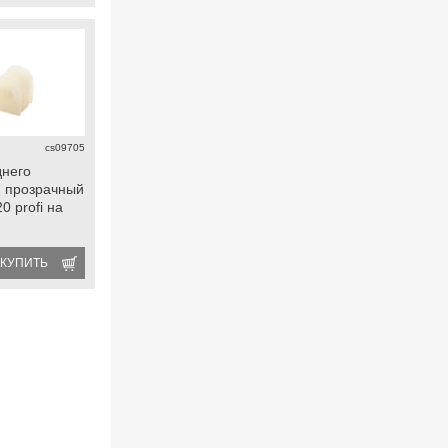
cs09705
днего
, прозрачный
0 profi на
КУПИТЬ