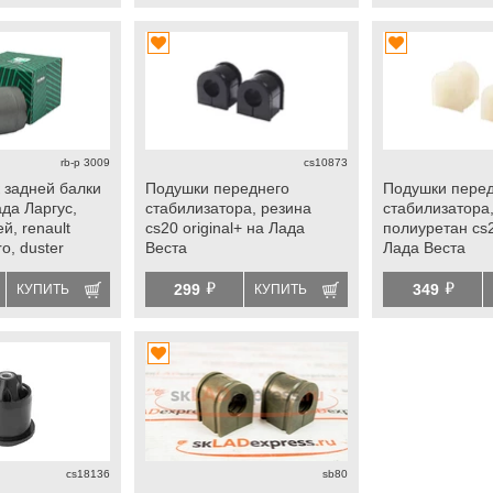
rb-p 3009
cs10873
 задней балки
Подушки переднего
Подушки пере
ада Ларгус,
стабилизатора, резина
стабилизатора
й, renault
cs20 original+ на Лада
полиуретан cs2
o, duster
Веста
Лада Веста
й
й
299
349
КУПИТЬ
КУПИТЬ
cs18136
sb80