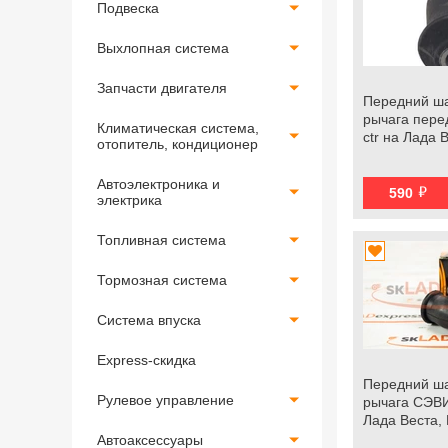
Подвеска
Выхлопная система
Запчасти двигателя
Передний ш
рычага пере
Климатическая система,
ctr на Лада 
отопитель, кондиционер
Автоэлектроника и
й
590
электрика
Топливная система
Тормозная система
Система впуска
Express-скидка
Передний ш
Рулевое управление
рычага СЭВИ
Лада Веста, 
Автоаксессуары