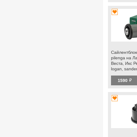
Сайлентблок
pilenga на Л
Веста, Икс Ре
logan, sander
й
1590