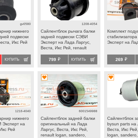
gv0580
1208-4054
арнир нижнего
Сайлентблок рычага балки
Комплект поду
дней подвески
задней подвески СЭВИ
стабилизатор
Веста, Икс Рей
Эксперт на Лада Ларгус,
Эксперт на Ла
Веста, Икс Рей, renault
logan, sandero, duster
й
й
799
269
КУПИТЬ
КУПИТЬ
1216-4040
6001549988
арнир нижнего
Сайлентблок задней балки
Сайлентблок з
 Эксперт на
оригинальный на Лада
bysun parts на
Икс Рей
Ларгус, Веста, Икс Рей,
Веста, Икс Рей,
renault logan, sandero,
logan, sandero,