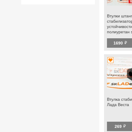
Втулки штан
стабилизато
устойчивост
полиуретан 
Веста
й
1690
Втулка стаб
Лада Веста
й
269