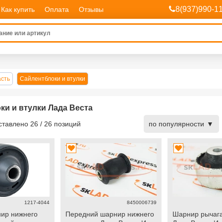
8(937)990-1
Как купить
Оплата
Отзывы
асть
Сайлентблоки и втулки
ки и втулки Лада Веста
дставлено
26
/
26
позиций
по популярности
1217-4044
8450006739
ир нижнего
Передний шарнир нижнего
Шарнир рычага