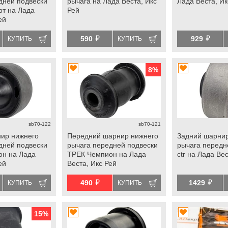
дней подвески
рычага на Лада Веста, Икс
Лада Веста, Ик
т на Лада
Рей
ей
й
й
590
929
КУПИТЬ
КУПИТЬ
8
%
sb70-122
sb70-121
ир нижнего
Передний шарнир нижнего
Задний шарнир
дней подвески
рычага передней подвески
рычага передн
он на Лада
ТРЕК Чемпион на Лада
ctr на Лада Ве
ей
Веста, Икс Рей
й
й
490
1429
КУПИТЬ
КУПИТЬ
15
%