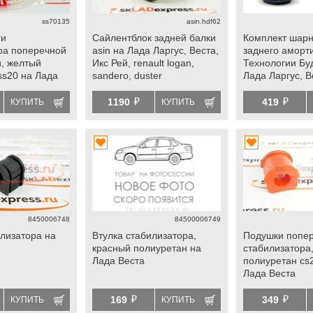
ss70135
asin.hdf62
ги
Сайлентблок задней балки
Комплект шар
ра поперечной
asin на Лада Ларгус, Веста,
заднего аморт
и, желтый
Икс Рей, renault logan,
Технологии Бу
ss20 на Лада
sandero, duster
Лада Ларгус, Ве
logan, sandero
й
й
1190
419
КУПИТЬ
КУПИТЬ
8450006748
84500006749
илизатора на
Втулка стабилизатора,
Подушки попе
красный полиуретан на
стабилизатора
Лада Веста
полиуретан cs2
Лада Веста
й
й
169
349
КУПИТЬ
КУПИТЬ