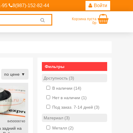
1-95
8(987)-152-82-44
Войти
Корзина пуста
Clear
0р
search
Фильтры
по цене
Доступность (3)
В наличии
(14)
Нет в наличии
(1)
Под заказ. 7-14 дней
(3)
Материал (3)
8450006740
Металл
(2)
 задний на