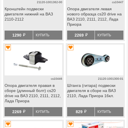
21120-1001362-00
cs10447
Кронштейн подвески
Опора двигателя левая
двигателя нижний на ВАЗ
нового образца cs20 drive на
2110-2112
ВАЗ 2110, 2111, 2112, Лада
Приора
й
й
1290
2269
КУПИТЬ
КУПИТЬ
cs10446
21120-1001300-01
Опора двигателя правая в
Штанга (гитара) подвески
сборе (длинный болт) cs20
двигателя в сборе на ВАЗ
drive на ВАЗ 2110, 2111, 2112,
2110, Лада Приора 16кл.
Лада Приора
й
й
2269
829
КУПИТЬ
КУПИТЬ