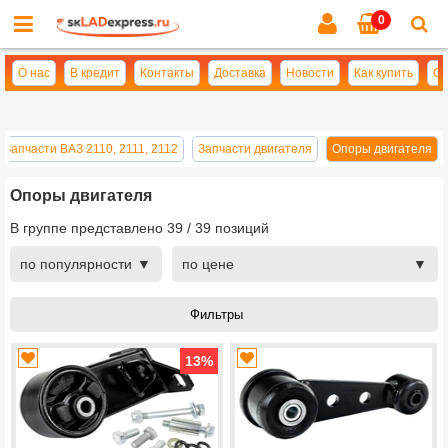
0
Cl
se
О нас
В кредит
Контакты
Доставка
Новости
Как купить
Оп
Запчасти ВАЗ 2110, 2111, 2112
Запчасти двигателя
Опоры двигателя
Опоры двигателя
В группе представлено
39
/
39
позиций
по популярности
по цене
13
%