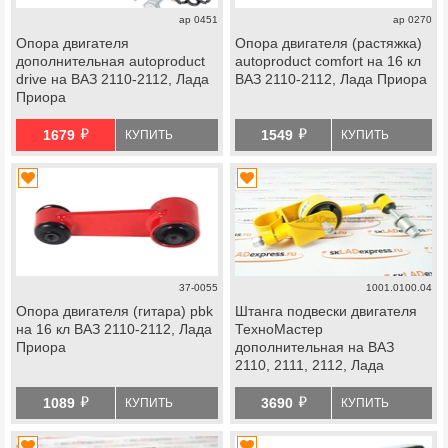
ap 0451
ap 0270
Опора двигателя
Опора двигателя (растяжка)
дополнительная autoproduct
autoproduct comfort на 16 кл
drive на ВАЗ 2110-2112, Лада
ВАЗ 2110-2112, Лада Приора
Приора
й
й
1679
1549
КУПИТЬ
КУПИТЬ
37-0055
1001.0100.04
Опора двигателя (гитара) pbk
Штанга подвески двигателя
на 16 кл ВАЗ 2110-2112, Лада
ТехноМастер
Приора
дополнительная на ВАЗ
2110, 2111, 2112, Лада
Приора
й
й
1089
3690
КУПИТЬ
КУПИТЬ