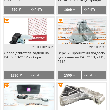
2111, 2112
на ВАЗ 2110, Лада Приора с
16-ти кл. двигателями
й
й
590
1009
КУПИТЬ
КУПИТЬ
21100-1001286-01
2112-1001292
Опора двигателя задняя на
Верхний кронштейн подвески
ВАЗ 2110-2112 в сборе
двигателя на ВАЗ 2110, 2111,
2112
й
й
1390
1590
КУПИТЬ
КУПИТЬ