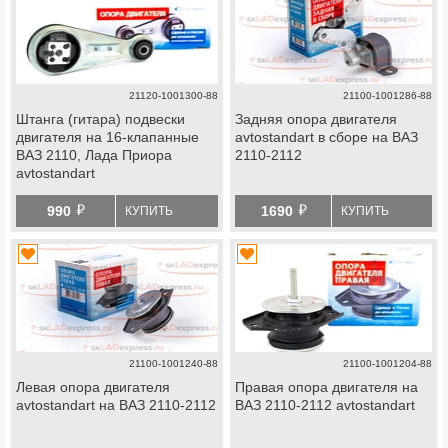
21120-1001300-88
21100-1001286-88
Штанга (гитара) подвески
Задняя опора двигателя
двигателя на 16-клапанные
avtostandart в сборе на ВАЗ
ВАЗ 2110, Лада Приора
2110-2112
avtostandart
й
й
990
1690
КУПИТЬ
КУПИТЬ
21100-1001240-88
21100-1001204-88
Левая опора двигателя
Правая опора двигателя на
avtostandart на ВАЗ 2110-2112
ВАЗ 2110-2112 avtostandart