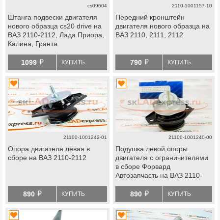
cs09604
2110-1001157-10
Штанга подвески двигателя
Передний кронштейн
нового образца cs20 drive на
двигателя нового образца на
ВАЗ 2110-2112, Лада Приора,
ВАЗ 2110, 2111, 2112
Калина, Гранта
й
й
1099
790
КУПИТЬ
КУПИТЬ
21100-1001242-01
21100-1001240-00
Опора двигателя левая в
Подушка левой опоры
сборе на ВАЗ 2110-2112
двигателя с ограничителями
в сборе Форвард
Автозапчасть на ВАЗ 2110-
2112
й
й
890
890
КУПИТЬ
КУПИТЬ