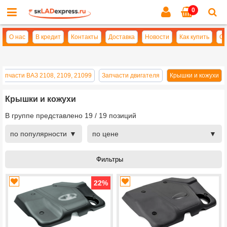
0
Cl
se
О нас
В кредит
Контакты
Доставка
Новости
Как купить
Оп
Запчасти ВАЗ 2108, 2109, 21099
Запчасти двигателя
Крышки и кожухи
Крышки и кожухи
В группе представлено
19
/
19
позиций
по популярности
по цене
22
%