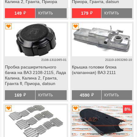
Калина 2, Гранта, Приора
Приора, Гранта, datsun
инжектор
й
й
149
179
КУПИТЬ
КУПИТЬ
2108-1311065-01
21110-1003260-10
Пробка расширительного
Крышка головки блока
бачка на ВАЗ 2108-2115, Лада
(клапанная) ВАЗ 2111
Калина, Калина 2, Гранта,
Гранта fl, Приора, datsun
й
й
169
4590
КУПИТЬ
КУПИТЬ
8
%