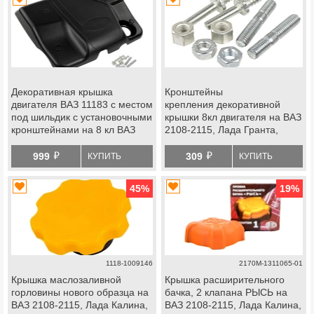
Декоративная крышка
Кронштейны
двигателя ВАЗ 11183 с местом
крепления декоративной
под шильдик с установочными
крышки 8кл двигателя на ВАЗ
кронштейнами на 8 кл ВАЗ
2108-2115, Лада Гранта,
2108-2115, Лада Калина,
Гранта fl, Калина, Калина 2,
й
й
Гранта, Приора, datsun
Приора, Ларгус, Ларгус fl,
999
309
КУПИТЬ
КУПИТЬ
datsun
45
%
19
%
1118-1009146
2170М-1311065-01
Крышка маслозаливной
Крышка расширительного
горловины нового образца на
бачка, 2 клапана РЫСЬ на
ВАЗ 2108-2115, Лада Калина,
ВАЗ 2108-2115, Лада Калина,