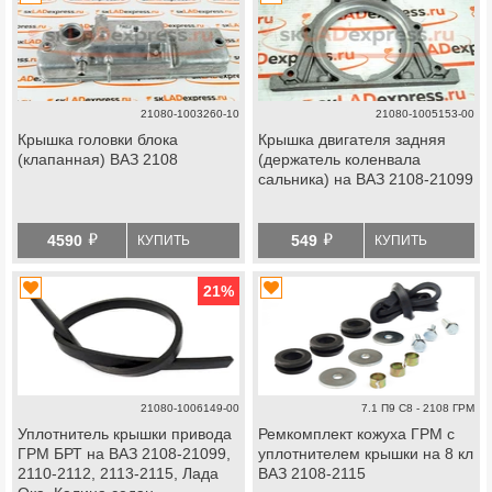
21080-1003260-10
21080-1005153-00
Крышка головки блока
Крышка двигателя задняя
(клапанная) ВАЗ 2108
(держатель коленвала
сальника) на ВАЗ 2108-21099
й
й
4590
549
КУПИТЬ
КУПИТЬ
21
%
21080-1006149-00
7.1 П9 С8 - 2108 ГРМ
Уплотнитель крышки привода
Ремкомплект кожуха ГРМ с
ГРМ БРТ на ВАЗ 2108-21099,
уплотнителем крышки на 8 кл
2110-2112, 2113-2115, Лада
ВАЗ 2108-2115