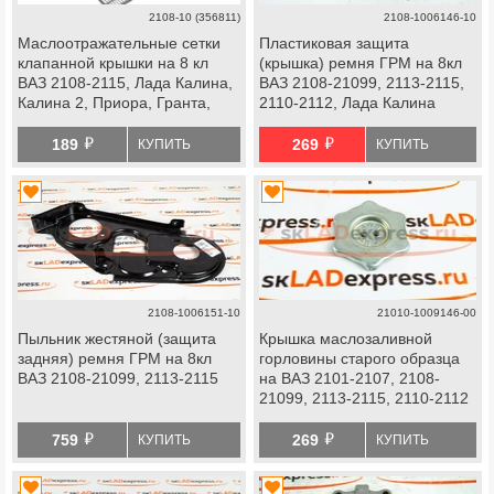
2108-10 (356811)
2108-1006146-10
Маслоотражательные сетки
Пластиковая защита
клапанной крышки на 8 кл
(крышка) ремня ГРМ на 8кл
ВАЗ 2108-2115, Лада Калина,
ВАЗ 2108-21099, 2113-2115,
Калина 2, Приора, Гранта,
2110-2112, Лада Калина
datsun
й
й
189
269
КУПИТЬ
КУПИТЬ
2108-1006151-10
21010-1009146-00
Пыльник жестяной (защита
Крышка маслозаливной
задняя) ремня ГРМ на 8кл
горловины старого образца
ВАЗ 2108-21099, 2113-2115
на ВАЗ 2101-2107, 2108-
21099, 2113-2115, 2110-2112
й
й
759
269
КУПИТЬ
КУПИТЬ