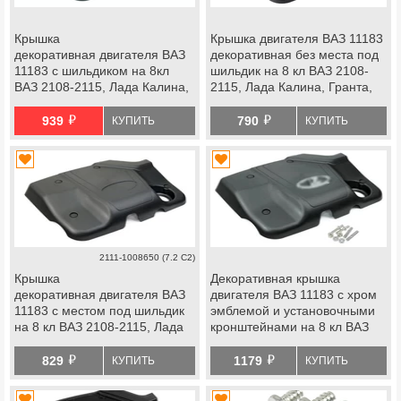
Крышка
Крышка двигателя ВАЗ 11183
декоративная двигателя ВАЗ
декоративная без места под
11183 с шильдиком на 8кл
шильдик на 8 кл ВАЗ 2108-
ВАЗ 2108-2115, Лада Калина,
2115, Лада Калина, Гранта,
Гранта, Приора, datsun
Приора, datsun
й
й
939
790
КУПИТЬ
КУПИТЬ
2111-1008650 (7.2 С2)
Крышка
Декоративная крышка
декоративная двигателя ВАЗ
двигателя ВАЗ 11183 с хром
11183 с местом под шильдик
эмблемой и установочными
на 8 кл ВАЗ 2108-2115, Лада
кронштейнами на 8 кл ВАЗ
Калина, Гранта, Приора,
2108-2115, Лада Гранта,
й
й
datsun
Калина, Приора, datsun
829
1179
КУПИТЬ
КУПИТЬ