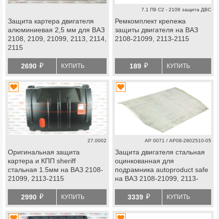
7.1 П9 С2 - 2108 защита ДВС
Защита картера двигателя
Ремкомплект крепежа
алюминиевая 2,5 мм для ВАЗ
защиты двигателя на ВАЗ
2108, 2109, 21099, 2113, 2114,
2108-21099, 2113-2115
2115
й
й
2690
189
КУПИТЬ
КУПИТЬ
27.0002
АР 0071 / АР08-2802510-05
Оригинальная защита
Защита двигателя стальная
картера и КПП sheriff
оцинкованная для
стальная 1.5мм на ВАЗ 2108-
подрамника autoproduct safe
21099, 2113-2115
на ВАЗ 2108-21099, 2113-
2115
й
й
2990
3339
КУПИТЬ
КУПИТЬ