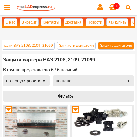
0
Cl
se
О нас
В кредит
Контакты
Доставка
Новости
Как купить
Оп
апчасти ВАЗ 2108, 2109, 21099
Запчасти двигателя
Защита двигателя
Защита картера ВАЗ 2108, 2109, 21099
В группе представлено
6
/
6
позиций
по популярности
по цене