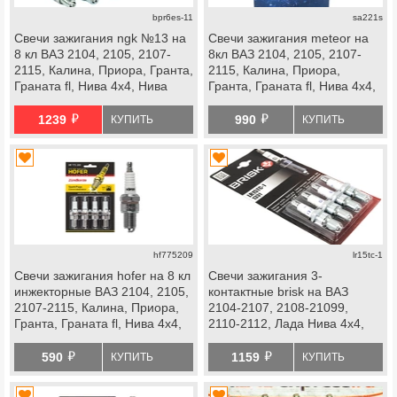
bpr6es-11
sa221s
Свечи зажигания ngk №13 на
Свечи зажигания meteor на
8 кл ВАЗ 2104, 2105, 2107-
8кл ВАЗ 2104, 2105, 2107-
2115, Калина, Приора, Гранта,
2115, Калина, Приора,
Граната fl, Нива 4х4, Нива
Гранта, Граната fl, Нива 4х4,
Легенд, Нива Тревел,
Нива Легенд, Нива Тревел,
й
й
Шевроле Нива, datsun
Шевроле Нива, datsun
1239
990
КУПИТЬ
КУПИТЬ
hf775209
lr15tc-1
Свечи зажигания hofer на 8 кл
Свечи зажигания 3-
инжекторные ВАЗ 2104, 2105,
контактные brisk на ВАЗ
2107-2115, Калина, Приора,
2104-2107, 2108-21099,
Гранта, Граната fl, Нива 4х4,
2110-2112, Лада Нива 4х4,
Нива Легенд, Нива Тревел,
Шевроле Нива инжектор
й
й
Шевроле Нива, datsun
590
1159
КУПИТЬ
КУПИТЬ