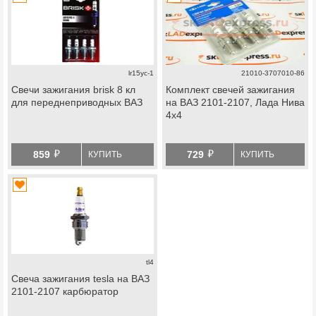
lr15yc-1
21010-3707010-86
Свечи зажигания brisk 8 кл
Комплект свечей зажигания
для переднеприводных ВАЗ
на ВАЗ 2101-2107, Лада Нива
4х4
й
й
859
729
КУПИТЬ
КУПИТЬ
tl4
Свеча зажигания tesla на ВАЗ
2101-2107 карбюратор