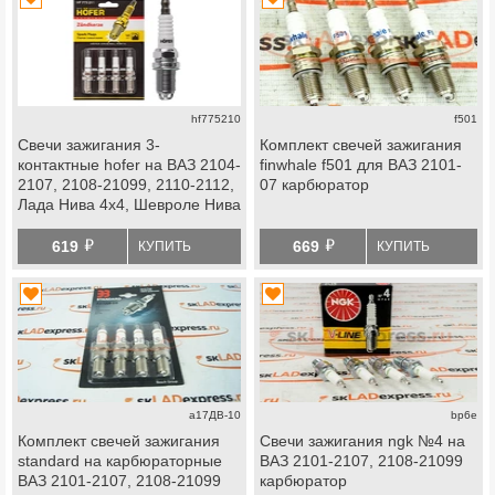
hf775210
f501
Свечи зажигания 3-
Комплект свечей зажигания
контактные hofer на ВАЗ 2104-
finwhale f501 для ВАЗ 2101-
2107, 2108-21099, 2110-2112,
07 карбюратор
Лада Нива 4х4, Шевроле Нива
инжектор
й
й
619
669
КУПИТЬ
КУПИТЬ
a17ДВ-10
bp6e
Комплект свечей зажигания
Свечи зажигания ngk №4 на
standard на карбюраторные
ВАЗ 2101-2107, 2108-21099
ВАЗ 2101-2107, 2108-21099
карбюратор