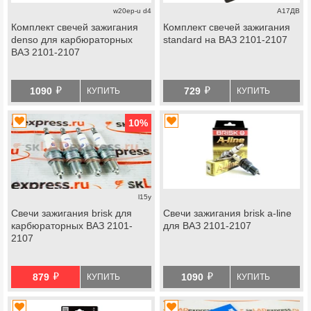
w20ep-u d4
А17ДВ
Комплект свечей зажигания
Комплект свечей зажигания
denso для карбюраторных
standard на ВАЗ 2101-2107
ВАЗ 2101-2107
й
й
1090
729
КУПИТЬ
КУПИТЬ
10
%
l15y
Свечи зажигания brisk для
Свечи зажигания brisk a-line
карбюраторных ВАЗ 2101-
для ВАЗ 2101-2107
2107
й
й
879
1090
КУПИТЬ
КУПИТЬ