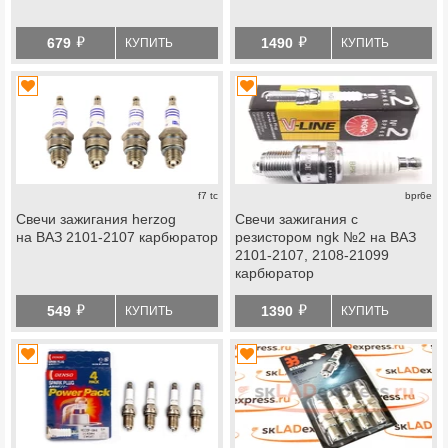
й
й
679
1490
КУПИТЬ
КУПИТЬ
f7 tc
bpr6e
Свечи зажигания herzog
Свечи зажигания с
на ВАЗ 2101-2107 карбюратор
резистором ngk №2 на ВАЗ
2101-2107, 2108-21099
карбюратор
й
й
549
1390
КУПИТЬ
КУПИТЬ