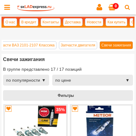
0
Cl
se
О нас
В кредит
Контакты
Доставка
Новости
Как купить
Оп
пчасти ВАЗ 2101-2107 Классика
Запчасти двигателя
Свечи зажигания
Свечи зажигания
В группе представлено
17
/
17
позиций
по популярности
по цене
35
%