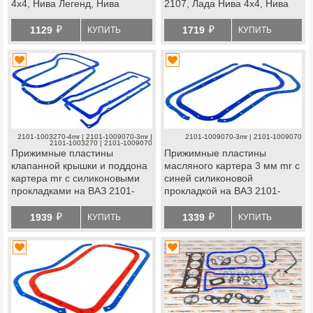
4х4, Нива Легенд, Нива
2107, Лада Нива 4х4, Нива
Тревел, Шевроле Нива
Легенд, Нива Тревел,
й
й
Шевроле Нива
1129
1719
КУПИТЬ
КУПИТЬ
2101-1003270-4mr | 2101-1009070-3mr |
2101-1009070-3mr | 2101-1009070
2101-1003270 | 2101-1009070
Прижимные пластины
Прижимные пластины
клапанной крышки и поддона
масляного картера 3 мм mr с
картера mr с силиконовыми
синей силиконовой
прокладками на ВАЗ 2101-
прокладкой на ВАЗ 2101-
2107, Лада Нива 4х4, Нива
2107, Лада Нива 4х4, Нива
й
й
Легенд, Нива Тревел,
Легенд, Нива Тревел,
1939
1339
КУПИТЬ
КУПИТЬ
Шевроле Нива
Шевроле Нива