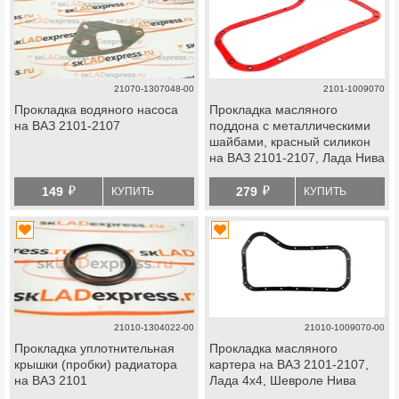
21070-1307048-00
2101-1009070
Прокладка водяного насоса
Прокладка масляного
на ВАЗ 2101-2107
поддона с металлическими
шайбами, красный силикон
на ВАЗ 2101-2107, Лада Нива
4х4, Нива Легенд, Нива
й
й
Тревел, Шевроле Нива
149
279
КУПИТЬ
КУПИТЬ
21010-1304022-00
21010-1009070-00
Прокладка уплотнительная
Прокладка масляного
крышки (пробки) радиатора
картера на ВАЗ 2101-2107,
на ВАЗ 2101
Лада 4х4, Шевроле Нива