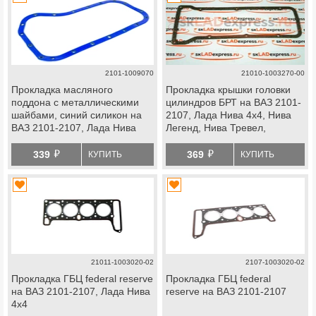
2101-1009070
21010-1003270-00
Прокладка масляного
Прокладка крышки головки
поддона с металлическими
цилиндров БРТ на ВАЗ 2101-
шайбами, синий силикон на
2107, Лада Нива 4х4, Нива
ВАЗ 2101-2107, Лада Нива
Легенд, Нива Тревел,
4х4, Нива Легенд, Нива
Шевроле Нива
й
й
Тревел, Шевроле Нива
339
369
КУПИТЬ
КУПИТЬ
21011-1003020-02
2107-1003020-02
Прокладка ГБЦ federal reserve
Прокладка ГБЦ federal
на ВАЗ 2101-2107, Лада Нива
reserve на ВАЗ 2101-2107
4х4