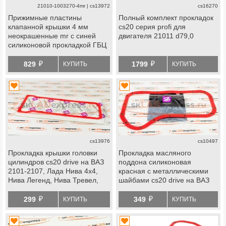
21010-1003270-4mr | cs13972
cs16270
Прижимные пластины
Полный комплект прокладок
клапанной крышки 4 мм
cs20 серия profi для
неокрашенные mr с синей
двигателя 21011 d79,0
силиконовой прокладкой ГБЦ
cs20 profi на ВАЗ 2101-2107,
й
й
Лада Нива 4х4, Нива Легенд,
829
1799
КУПИТЬ
КУПИТЬ
Нива Тревел, Шевроле Нива
cs13976
cs10497
Прокладка крышки головки
Прокладка масляного
цилиндров cs20 drive на ВАЗ
поддона силиконовая
2101-2107, Лада Нива 4х4,
красная с металлическими
Нива Легенд, Нива Тревел,
шайбами cs20 drive на ВАЗ
Шевроле Нива
2101-2107, Лада 4х4,
й
й
Шевроле/Лада Нива 2123
299
349
КУПИТЬ
КУПИТЬ