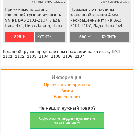
21010-1003270-4-black
21010-1003270-4mr
Прижимные пластины
Прижимные пластины
клапанной крышки черные 4
клапанной крышки 4 мм
мм на ВАЗ 2101-2107, Лада
неокрашенные mr на ВАЗ
Нива 4х4, Нива Легенд, Нива
2101-2107, Лада Нива 4х4,
Тревел, Шевроле Нива
Нива Легенд, Нива Тревел,
й
й
Шевроле Нива
825
590
КУПИТЬ
КУПИТЬ
В данной группе представлены прокладки на классику ВАЗ
2101, 2102, 2103, 2104, 2105, 2106, 2107
Информация:
Правовая информация
Акции
Вопрос-ответ
Не нашли нужный товар?
Оформите индивидуальный
заказ на него