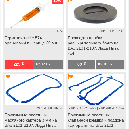
15
%
l574
21010-1311067-00
Герметик loctite 574
Прокладка пробки
оранжевый в шприце 20 мл
расширительного бачка на
ВАЗ 2101-2107, Лада Нива
4х4
й
й
229
89
КУПИТЬ
КУПИТЬ
2101-1009070-3mr
21010-1003270-4mr | 2101-1009070-3mr
Прижимные пластины
Прижимные пластины
масляного картера 3 мм на
клапанной крышки и поддона
ВАЗ 2101-2107, Лада Нива
картера mr на ВАЗ 2101-