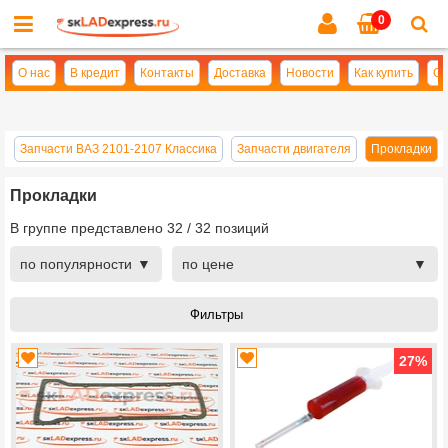
0
Cl
se
О нас
В кредит
Контакты
Доставка
Новости
Как купить
Оп
Запчасти ВАЗ 2101-2107 Классика
Запчасти двигателя
Прокладки
Прокладки
В группе представлено
32
/
32
позиций
по популярности
по цене
27
%