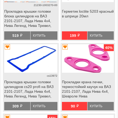
21230-1003270-00
Прокладка крышки головки
Герметик loctite 5203 красный
блока цилиндров на ВАЗ
в шприце 20мл
2101-2107, Лада Нива 4х4,
Нива Легенд, Нива Тревел,
Шевроле Нива
й
й
519
199
КУПИТЬ
КУПИТЬ
40
%
cs13972
Прокладка крышки головки
Прокладки крана печки,
цилиндров cs20 profi на ВАЗ
термостойкий каучук на ВАЗ
2101-2107, Лада Нива 4х4,
2101-2107, Лада Нива 4х4,
Нива Легенд, Нива Тревел,
Шевроле Нива
Шевроле Нива
й
й
309
90
КУПИТЬ
КУПИТЬ