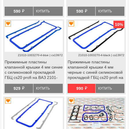
й
й
590
590
КУПИТЬ
КУПИТЬ
10
%
21010-1003270-4-blue | cs13972
21010-1003270-4-black | cs13972
Прижимные пластины
Прижимные пластины
клапанной крышки 4 мм синие
клапанной крышки 4 мм
с силиконовой прокладкой
черные с синей силиконовой
ГБЦ cs20 profi на ВАЗ 2101-
прокладкой ГБЦ cs20 profi на
2107, Лада Нива 4х4, Нива
ВАЗ 2101-2107, Лада Нива
й
й
Легенд, Нива Тревел,
4х4, Нива Легенд, Нива
929
990
КУПИТЬ
КУПИТЬ
Шевроле Нива
Тревел, Шевроле Нива