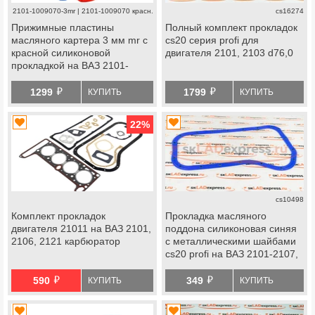
2101-1009070-3mr | 2101-1009070 красн.
cs16274
Прижимные пластины
Полный комплект прокладок
масляного картера 3 мм mr с
cs20 серия profi для
красной силиконовой
двигателя 2101, 2103 d76,0
прокладкой на ВАЗ 2101-
2107, Лада Нива 4х4, Нива
й
й
Легенд, Нива Тревел,
1299
1799
КУПИТЬ
КУПИТЬ
Шевроле Нива
22
%
cs10498
Комплект прокладок
Прокладка масляного
двигателя 21011 на ВАЗ 2101,
поддона силиконовая синяя
2106, 2121 карбюратор
с металлическими шайбами
cs20 profi на ВАЗ 2101-2107,
Лада 4х4, Шевроле Нива
й
й
590
349
КУПИТЬ
КУПИТЬ