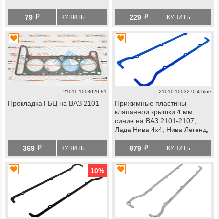
й
й
79
229
КУПИТЬ
КУПИТЬ
21011-1003020-81
21010-1003270-4-blue
Прокладка ГБЦ на ВАЗ 2101
Прижимные пластины
клапанной крышки 4 мм
синие на ВАЗ 2101-2107,
Лада Нива 4х4, Нива Легенд,
Нива Тревел, Шевроле Нива
й
й
369
879
КУПИТЬ
КУПИТЬ
10
%