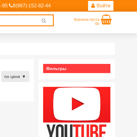
1-95
8(987)-152-82-44
Войти
Корзина пуста
Clear
0р
search
Фильтры
по цене