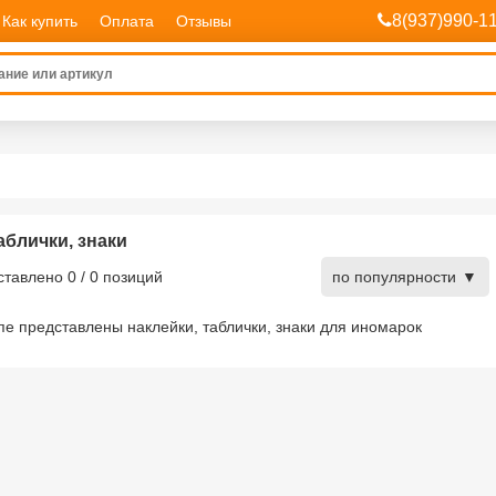
8(937)990-1
Как купить
Оплата
Отзывы
аблички, знаки
дставлено
0
/
0
позиций
по популярности
пе представлены наклейки, таблички, знаки для иномарок