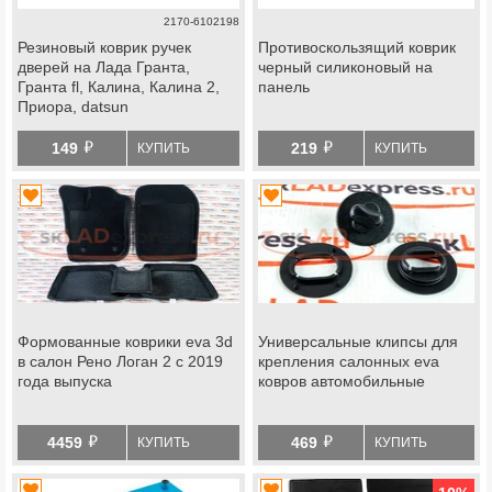
2170-6102198
Резиновый коврик ручек
Противоскользящий коврик
дверей на Лада Гранта,
черный силиконовый на
Гранта fl, Калина, Калина 2,
панель
Приора, datsun
й
й
149
219
КУПИТЬ
КУПИТЬ
Формованные коврики eva 3d
Универсальные клипсы для
в салон Рено Логан 2 с 2019
крепления салонных eva
года выпуска
ковров автомобильные
й
й
4459
469
КУПИТЬ
КУПИТЬ