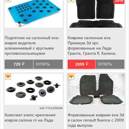
10
%
Подпятник на салонный eva-
Коврики салонные eva
коврик водителя
Премиум 3d spc
алюминиевый с круглыми
формованные на Лада
противоскользящими
Гранта, Гранта fl, Калина,
вставками
Калина 2, Датсун
й
й
729
2899
КУПИТЬ
КУПИТЬ
k02-7701209266
Комплект клипс крепления
Формованные коврики eva 3d
ковров салона rn на Лада
в салон renault fluence с 2009
года выпуска