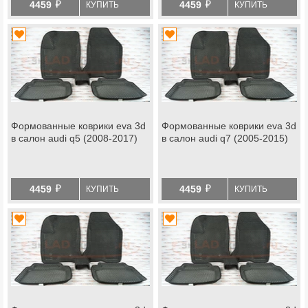
й
й
4459
4459
КУПИТЬ
КУПИТЬ
Формованные коврики eva 3d
Формованные коврики eva 3d
в салон audi q5 (2008-2017)
в салон audi q7 (2005-2015)
й
й
4459
4459
КУПИТЬ
КУПИТЬ