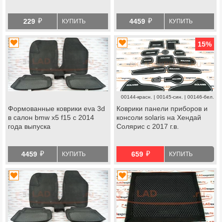
й
й
229
4459
КУПИТЬ
КУПИТЬ
15
%
00144-красн. | 00145-син. | 00146-бел.
Формованные коврики eva 3d
Коврики панели приборов и
в салон bmw x5 f15 с 2014
консоли solaris на Хендай
года выпуска
Солярис с 2017 г.в.
й
й
4459
659
КУПИТЬ
КУПИТЬ