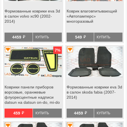
Формованные коврики eva 3d
Коврик влаговпитывающий
в салон volvo xc90 (2002-
«Автопамперс»
2014)
многоразовый
й
й
4459
549
КУПИТЬ
КУПИТЬ
7
%
Коврики панели приборов
Формованные коврики eva 3d
ворсовые, оранжевые
в салон skoda fabia (2007-
флуоресцентные надписи
2014)
datsun на datsun on-do, mi-do
й
й
459
4459
КУПИТЬ
КУПИТЬ