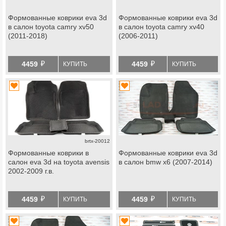
Формованные коврики eva 3d
Формованные коврики eva 3d
в салон toyota camry xv50
в салон toyota camry xv40
(2011-2018)
(2006-2011)
й
й
4459
4459
КУПИТЬ
КУПИТЬ
brtx-20012
Формованные коврики в
Формованные коврики eva 3d
салон eva 3d на toyota avensis
в салон bmw x6 (2007-2014)
2002-2009 г.в.
й
й
4459
4459
КУПИТЬ
КУПИТЬ