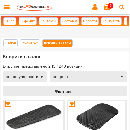
0
Cl
se
О нас
В кредит
Контакты
Доставка
Новости
Как купить
Оп
Салон
Иномарки
Коврики в салон
Коврики в салон
В группе представлено
243
/
243
позиций
по популярности
по цене