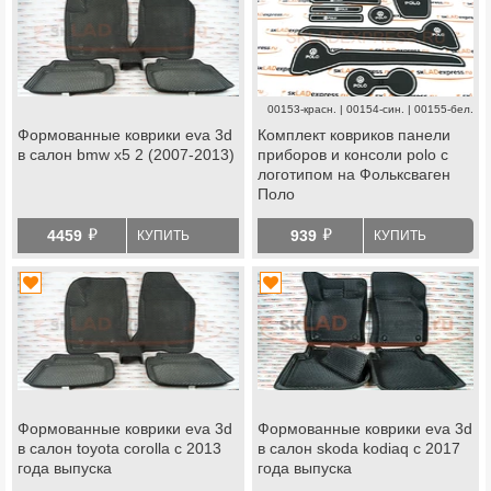
00153-красн. | 00154-син. | 00155-бел.
Формованные коврики eva 3d
Комплект ковриков панели
в салон bmw x5 2 (2007-2013)
приборов и консоли polo с
логотипом на Фольксваген
Поло
й
й
4459
939
КУПИТЬ
КУПИТЬ
Формованные коврики eva 3d
Формованные коврики eva 3d
в салон toyota corolla с 2013
в салон skoda kodiaq с 2017
года выпуска
года выпуска