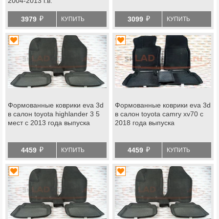
2004-2013 г.в.
й
й
3979
3099
КУПИТЬ
КУПИТЬ
Формованные коврики eva 3d
Формованные коврики eva 3d
в салон toyota highlander 3 5
в салон toyota camry xv70 c
мест с 2013 года выпуска
2018 года выпуска
й
й
4459
4459
КУПИТЬ
КУПИТЬ