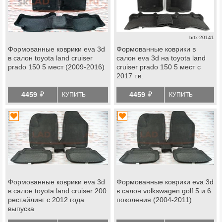
brtx-20141
Формованные коврики eva 3d
Формованные коврики в
в салон toyota land cruiser
салон eva 3d на toyota land
prado 150 5 мест (2009-2016)
cruiser prado 150 5 мест с
2017 г.в.
й
й
4459
4459
КУПИТЬ
КУПИТЬ
Формованные коврики eva 3d
Формованные коврики eva 3d
в салон toyota land cruiser 200
в салон volkswagen golf 5 и 6
рестайлинг с 2012 года
поколения (2004-2011)
выпуска