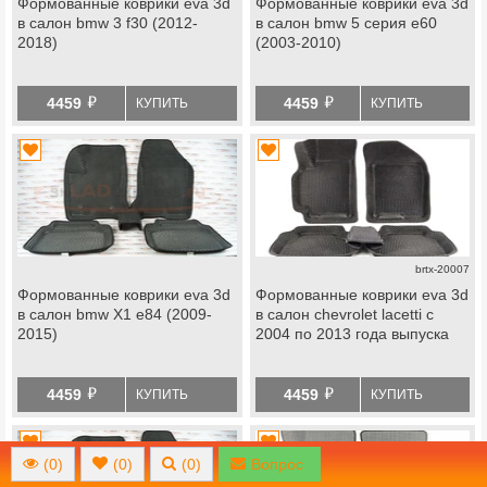
Формованные коврики eva 3d
Формованные коврики eva 3d
в салон bmw 3 f30 (2012-
в салон bmw 5 серия e60
2018)
(2003-2010)
й
й
4459
4459
КУПИТЬ
КУПИТЬ
brtx-20007
Формованные коврики eva 3d
Формованные коврики eva 3d
в салон bmw Х1 e84 (2009-
в салон chevrolet lacetti с
2015)
2004 по 2013 года выпуска
й
й
4459
4459
КУПИТЬ
КУПИТЬ
(
0
)
(
0
)
(
0
)
Вопрос