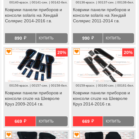
00140-красн. | 00141-син. | 00142-бел.
00136-красн. | 00137-син. | 00138-бел.
Коврики панели приборов и
Коврики панели приборов и
консоли solaris на Хендай
консоли solaris на Хендай
Солярис 2014-2016 г.в.
Солярис 2011-2014 г.в.
й
й
890
990
КУПИТЬ
КУПИТЬ
20
%
20
%
00156-красн. | 00157-син. | 00158-бел.
00159-красн. | 00160-син. | 00161-бел.
Коврики панели приборов и
Коврики панели приборов и
консоли cruze на Шевроле
консоли cruze на Шевроле
Круз 2009-2014 г.в.
Круз 2014-2016 г.в.
й
й
669
669
КУПИТЬ
КУПИТЬ