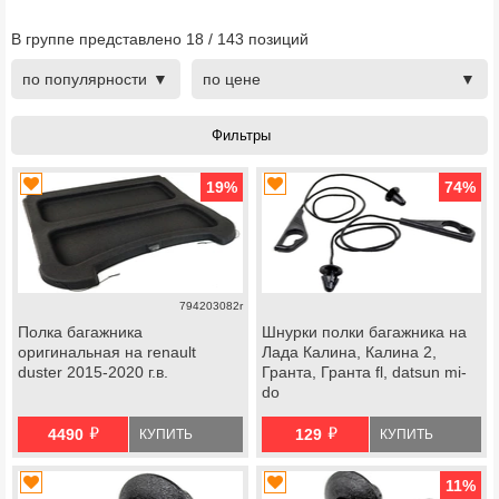
В группе представлено
18
/
143
позиций
по популярности
по цене
19
%
74
%
794203082r
Полка багажника
Шнурки полки багажника на
оригинальная на renault
Лада Калина, Калина 2,
duster 2015-2020 г.в.
Гранта, Гранта fl, datsun mi-
do
й
й
4490
129
КУПИТЬ
КУПИТЬ
11
%