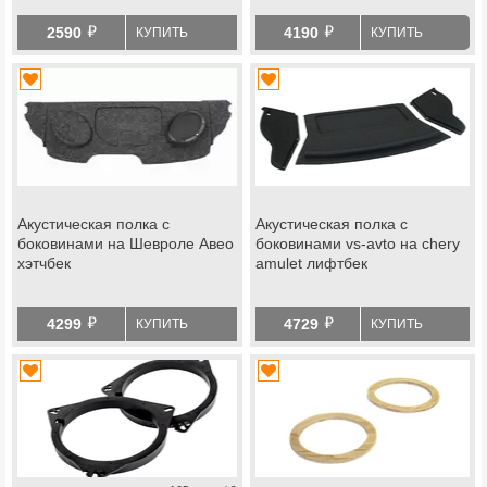
й
й
2590
4190
КУПИТЬ
КУПИТЬ
Акустическая полка с
Акустическая полка с
боковинами на Шевроле Авео
боковинами vs-avto на chery
хэтчбек
amulet лифтбек
й
й
4299
4729
КУПИТЬ
КУПИТЬ