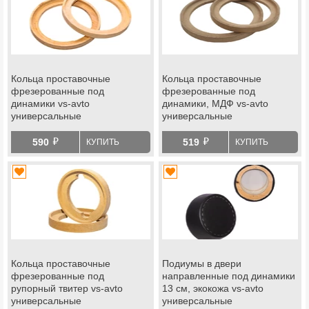
Кольца проставочные
Кольца проставочные
фрезерованные под
фрезерованные под
динамики vs-avto
динамики, МДФ vs-avto
универсальные
универсальные
й
й
590
519
КУПИТЬ
КУПИТЬ
Кольца проставочные
Подиумы в двери
фрезерованные под
направленные под динамики
рупорный твитер vs-avto
13 см, экокожа vs-avto
универсальные
универсальные