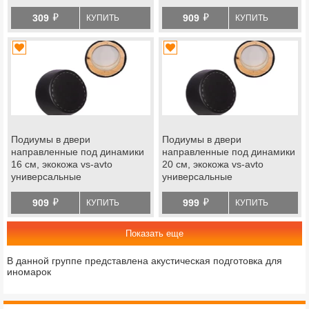
й
й
309
909
КУПИТЬ
КУПИТЬ
Подиумы в двери
Подиумы в двери
направленные под динамики
направленные под динамики
16 см, экокожа vs-avto
20 см, экокожа vs-avto
универсальные
универсальные
й
й
909
999
КУПИТЬ
КУПИТЬ
Показать еще
В данной группе представлена акустическая подготовка для
иномарок