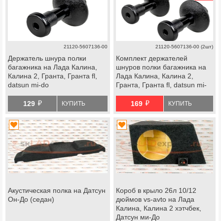
21120-5607136-00
21120-5607136-00 (2шт)
Держатель шнура полки
Комплект держателей
багажника на Лада Калина,
шнуров полки багажника на
Калина 2, Гранта, Гранта fl,
Лада Калина, Калина 2,
datsun mi-do
Гранта, Гранта fl, datsun mi-
do
й
й
129
169
КУПИТЬ
КУПИТЬ
Акустическая полка на Датсун
Короб в крыло 26л 10/12
Он-До (седан)
дюймов vs-avto на Лада
Калина, Калина 2 хэтчбек,
Датсун ми-До