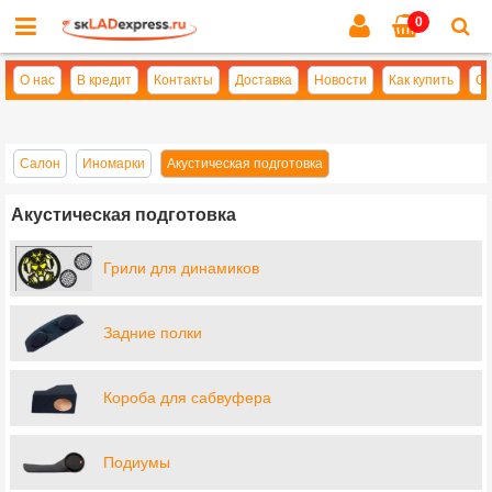
0
Cl
se
О нас
В кредит
Контакты
Доставка
Новости
Как купить
Оп
Салон
Иномарки
Акустическая подготовка
Акустическая подготовка
Грили для динамиков
Задние полки
Короба для сабвуфера
Подиумы