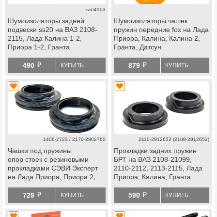
ss64103
Шумоизоляторы задней
Шумоизоляторы чашек
подвески ss20 на ВАЗ 2108-
пружин передние fox на Лада
2115, Лада Калина 1-2,
Приора, Калина, Калина 2,
Приора 1-2, Гранта
Гранта, Датсун
й
й
490
879
КУПИТЬ
КУПИТЬ
1406-2723 / 2170-2902760
2110-2912652 (2108-2912652)
Чашки под пружины
Прокладки задних пружин
опор стоек с резиновыми
БРТ на ВАЗ 2108-21099,
прокладками СЭВИ Эксперт
2110-2112, 2113-2115, Лада
на Лада Приора, Приора 2,
Приора, Калина, Гранта
Калина, Калина 2, Гранта,
й
й
Гранта fl, datsun
729
590
КУПИТЬ
КУПИТЬ