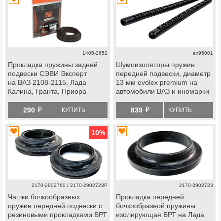
1405-2652
ex95001
Прокладка пружины задней
Шумоизоляторы пружин
подвески СЭВИ Эксперт
передней подвески, диаметр
на ВАЗ 2108-2115, Лада
13 мм evolex premium на
Калина, Гранта, Приора
автомобили ВАЗ и иномарки
й
й
290
839
КУПИТЬ
КУПИТЬ
10
%
2170-2902760 / 2170-2902723Р
2170-2902723
Чашки бочкообразных
Прокладка передней
пружин передней подвески с
бочкообразной пружины
резиновыми прокладками БРТ
изолирующая БРТ на Лада