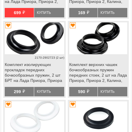
на Лада Приора, Приора 2,
Приора, Приора 2, Калина,
Калина, Калина 2, Гранта,
Калина 2, Гранта, Гранта fl,
й
й
Гранта fl, datsun
datsun
699
169
КУПИТЬ
КУПИТЬ
2170-2902723 (2 шт)
Комплект изолирующих
Комплект верхних чашек
прокладок передних
бочкообразных пружин
бочкообразных пружин, 2 шт
передних стоек, 2 шт на Лада
БРТ на Лада Приора, Приора
Приора, Приора 2, Калина,
2, Калина, Калина 2, Гранта,
Калина 2, Гранта, Гранта
й
й
Гранта fl, datsun
fl, datsun
299
590
КУПИТЬ
КУПИТЬ