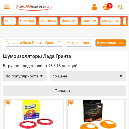
0
Cl
se
О нас
В кредит
Контакты
Доставка
Новости
Как купить
Оп
З
Запчасти Лада Гранта, Гранта FL
Ходовая часть
Шумоизоляторы
Шумоизоляторы Лада Гранта
В группе представлено
18
/
18
позиций
по популярности
по цене