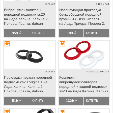
ss76102
1406-2723
Виброшумоизоляторы
Изолирующая прокладка
передней подвески ss20
бочкообразной передней
на Лада Калина, Калина 2,
пружины СЭВИ Эксперт
Приора, Гранта, datsun
на Лада Приора, Приора 2,
Калина, Калина 2, Гранта,
й
й
Гранта fl, datsun
959
189
КУПИТЬ
КУПИТЬ
cs13234
ss76102 | ss64103
Прокладки пружин передней
Комплект
подвески cs20 original+ на
виброшумоизоляторов
Лада Калина, Калина 2,
передней и задней подвесок
Приора, Гранта, datsun
ss20 на Лада Калина, Калина
2, Приора, Гранта, datsun
й
й
519
1329
КУПИТЬ
КУПИТЬ