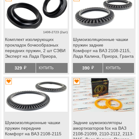
1406-2723 (2шт)
Комплект изолирующих
Шумоизоляционные чашки
прокладок бочкообразных
пружин задние
передних пружин, 2 шт СЭВИ
Комфорт на ВАЗ 2108-2115,
Эксперт на Лада Приора,
Лада Калина, Приора, Гранта
Приора 2, Калина, Калина 2,
й
й
Гранта, Гранта fl, datsun
329
390
КУПИТЬ
КУПИТЬ
Шумоизоляционные чашки
Задние шумоизоляторы
пружин передние
амортизаторов fox на ВАЗ
Комфорт на ВАЗ 2108-2115
2108-21099, 2110-2112, 2113-