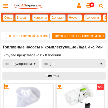
0
Cl
se
О нас
В кредит
Контакты
Доставка
Новости
Как купить
Оп
ей
Запчасти топливной системы
Топливные насосы и комплектующие
Топливные насосы и комплектующие Лада Икс Рей
В группе представлено
8
/
8
позиций
по популярности
по цене
5
%