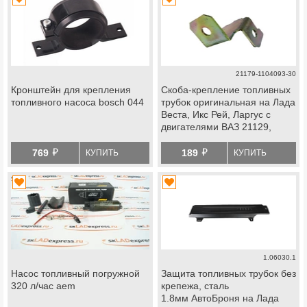
21179-1104093-30
Кронштейн для крепления
Скоба-крепление топливных
топливного насоса bosch 044
трубок оригинальная на Лада
Веста, Икс Рей, Ларгус с
двигателями ВАЗ 21129,
21179
й
й
769
189
КУПИТЬ
КУПИТЬ
1.06030.1
Насос топливный погружной
Защита топливных трубок без
320 л/час aem
крепежа, сталь
1.8мм АвтоБроня на Лада