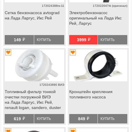
172024388rs-11
172022047rk (оригинал)
Сетка бензонасоса avtograd
Электробензонасос
на Лада Ларгус, Икс Рей
оригинальный на Лада Икс
Рей, Ларгус
й
й
149
3999
КУПИТЬ
КУПИТЬ
1720243890 ВИЭ
Топливный фильтр тонкой
Кронштейн крепления
очистки погружной ВИЭ
топливного насоса
на Лада Ларгус, Икс Рей,
renault logan, sandero, duster
й
й
619
849
КУПИТЬ
КУПИТЬ