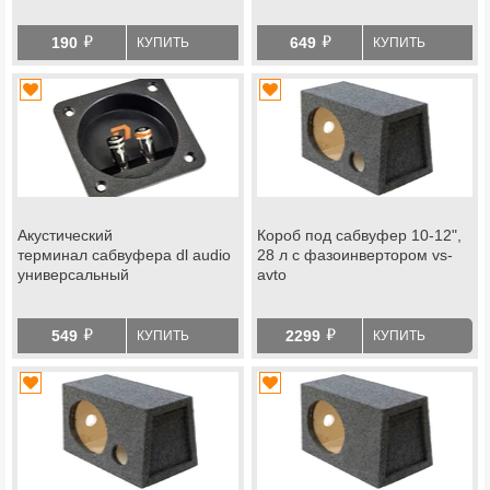
й
й
190
649
КУПИТЬ
КУПИТЬ
Акустический
Короб под сабвуфер 10-12",
терминал сабвуфера dl audio
28 л с фазоинвертором vs-
универсальный
avto
й
й
549
2299
КУПИТЬ
КУПИТЬ