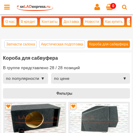
0
Cl
se
О нас
В кредит
Контакты
Доставка
Новости
Как купить
Оп
а
Запчасти салона
Акустическая подготовка
Короба для сабвуфера
Короба для сабвуфера
В группе представлено
28
/
28
позиций
по популярности
по цене