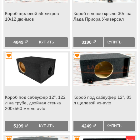
Короб щелевой 55 литров
Короб в левое крыло 30л на
10/12 дюймов
Лада Приора Универсал
й
й
4049
3190
КУПИТЬ
КУПИТЬ
Короб под сабвуфер 12", 122
Короб под сабвуфер 12", 83
л на трубе, двойная стенка
л щелевой vs-avto
200х560 мм vs-avto
й
й
5199
4249
КУПИТЬ
КУПИТЬ