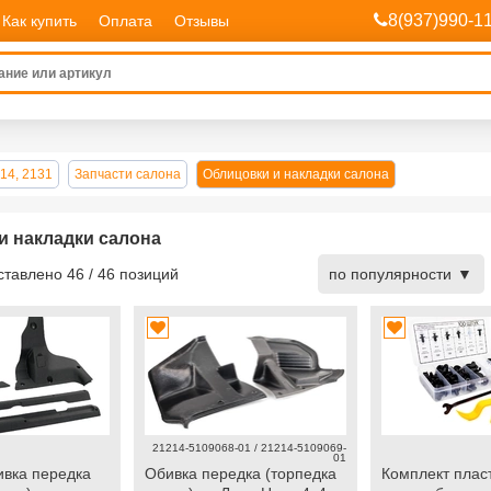
8(937)990-1
Как купить
Оплата
Отзывы
14, 2131
Запчасти салона
Облицовки и накладки салона
и накладки салона
дставлено
46
/
46
позиций
по популярности
21214-5109068-01 / 21214-5109069-
01
ивка передка
Обивка передка (торпедка
Комплект плас