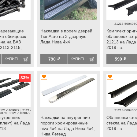
21213-5004060
нарезающие
Накладки в проем дверей
Комплект ориг
ия облицовок
ТюнАвто на 3-дверную
облицовок вет
она на ВАЗ
Лада Нива 4х4
21213 на Лада
 2113-2115,
2019 г.в.
х4, Нива
й
й
790
590
КУПИТЬ
КУПИТЬ
33
%
2121-5109077 | 2121-
21213-5004060
9078 | 2121-5109079
нутренних
Накладки на внутренние
Облицовки сто
плект) на Лада
пороги хромированные
стекла на Лада
213
niva 4x4 на Лада Нива 4х4,
2019 г.в.
Нива Легенд