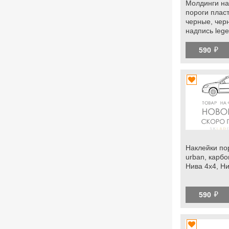
Молдинги на
пороги плас
черные, чер
надпись leg
Нива 4х4, Н
й
590
Наклейки по
urban, карбо
Нива 4х4, Н
й
590