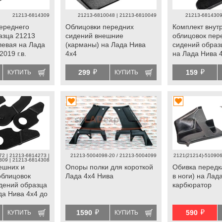
21213-6814309
21213-6810048 | 21213-6810049
21213-6814309
ереднего
Облицовки передних
Комплект внут
азца 21213
сидений внешние
облицовок пер
левая на Лада
(карманы) на Лада Нива
сидений образ
2019 г.в.
4х4
на Лада Нива 
г.в.
й
й
299
159
КУПИТЬ
КУПИТЬ
2 | 21213-6814273 |
21213-5004098-20 / 21213-5004099
2121(21214)-510906
309 | 21213-6814308
ешних и
Опоры полки для короткой
Обивка передк
облицовок
Лада 4х4 Нива
в ноги) на Лад
дений образца
карбюратор
да Нива 4х4 до
й
й
1590
590
КУПИТЬ
КУПИТЬ