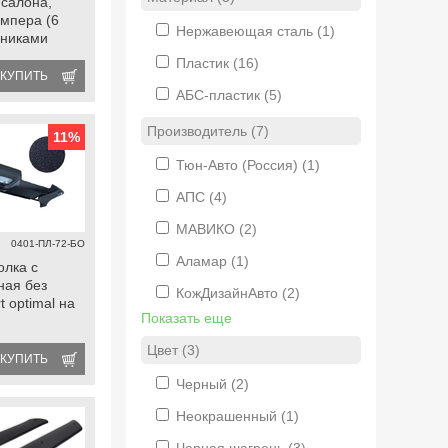
 салона,
ампера (6
Нержавеющая сталь
(1)
мниками
й
Пластик
(16)
КУПИТЬ
АБС-пластик
(5)
Производитель (7)
11
%
Тюн-Авто (Россия)
(1)
АПС
(4)
МАВИКО
(2)
0401-ПЛ-72-БО
Аламар
(1)
олка с
ная без
КожДизайнАвто
(2)
t optimal на
Показать еще
Цвет (3)
КУПИТЬ
Черный
(2)
Неокрашенный
(1)