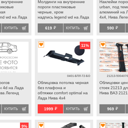
 внутренние
Молдинги на внутренние
Наклейки поро
тиковые
пороги пластиковые
urban, под те
ная
черные, хром
алюминий на 
end wd на Лада
надпись legend wd на Лада
4х4, Нива Лег
ива Легенд
Нива 4х4, Нива Легенд
й
й
619
590
КУПИТЬ
КУПИТЬ
11
%
0401-БПЛ-72-БО
21213-5004070
рогов
Облицовка потолка черная
Облицовки цен
н 4d на Лада
без плафона и
стоек 21213 д
ива Легенд
обтяжки comfort optimal на
Нива ВАЗ 2121
Лада Нива 4х4
й
й
1999
969
КУПИТЬ
КУПИТЬ
9
%