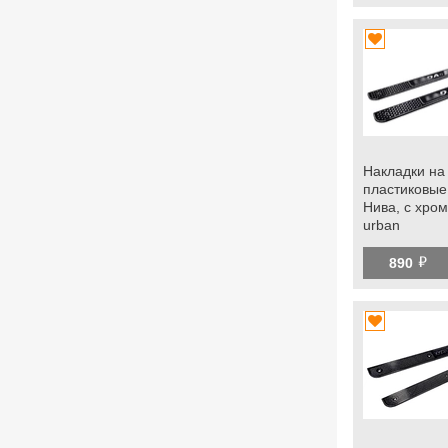
Накладки на
пластиковые
Нива, с хро
urban
й
890