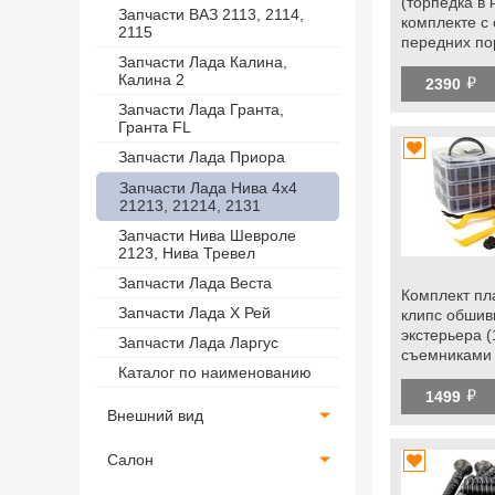
(торпедка в 
Запчасти ВАЗ 2113, 2114,
комплекте с
2115
передних по
образца для
Запчасти Лада Калина,
Калина 2
й
Нива Легенд
2390
Запчасти Лада Гранта,
Гранта FL
Запчасти Лада Приора
Запчасти Лада Нива 4х4
21213, 21214, 2131
Запчасти Нива Шевроле
2123, Нива Тревел
Запчасти Лада Веста
Комплект пл
Запчасти Лада Х Рей
клипс обшив
экстерьера (
Запчасти Лада Ларгус
съемниками
Каталог по наименованию
универсаль
й
1499
Внешний вид
Салон