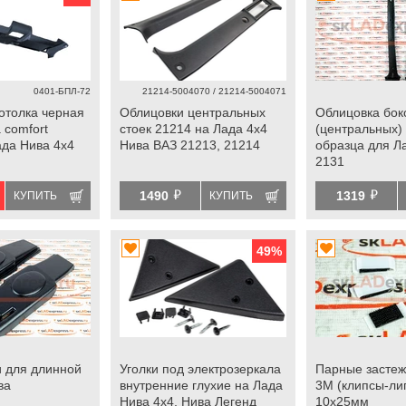
0401-БПЛ-72
21214-5004070 / 21214-5004071
отолка черная
Облицовки центральных
Облицовка бок
 comfort
стоек 21214 на Лада 4х4
(центральных) 
ада Нива 4х4
Нива ВАЗ 21213, 21214
образца для Л
2131
й
й
1490
1319
КУПИТЬ
КУПИТЬ
49
%
 для длинной
Уголки под электрозеркала
Парные застеж
ва
внутренние глухие на Лада
3М (клипсы-ли
Нива 4х4, Нива Легенд
10х25мм