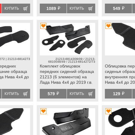
й
й
1089
549
КУПИТЬ
КУПИТЬ
272 | 21213-6814273
21213-6814308/09 / 21213-
6810048/49 / 21213-6814272/73
ередних
Комплект облицовок
Облицовка пер
шние образца
передних сидений образца
сиденья образ
да Нива 4х4 до
21213 (6 элементов) на
внутренняя пр
Лада Нива 4х4 до 2019 г.в.
Нива 4х4 до 201
й
й
579
129
КУПИТЬ
КУПИТЬ