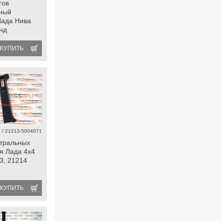
гов
мный
Лада Нива
енд
КУПИТЬ
 / 21213-5004071
тральных
ля Лада 4х4
3, 21214
КУПИТЬ