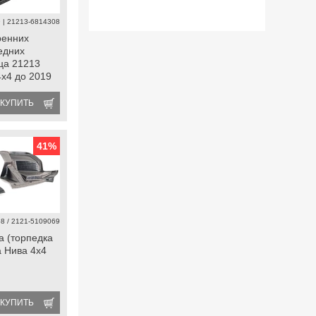
 | 21213-6814308
ренних
едних
ца 21213
4х4 до 2019
КУПИТЬ
41
%
8 / 2121-5109069
а (торпедка
а Нива 4х4
КУПИТЬ