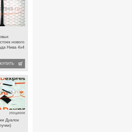
овых
стоек нового
ада Нива 4х4
КУПИТЬ
250/gt6008
ки Дуалок
пучки)