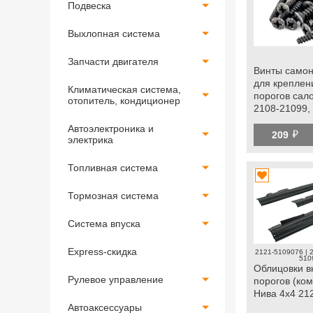
Подвеска
Выхлопная система
Запчасти двигателя
Винты само
для креплен
Климатическая система,
порогов сал
отопитель, кондиционер
2108-21099,
Лада Нива 4
Автоэлектроника и
й
Легенд
209
электрика
Топливная система
Тормозная система
Система впуска
Express-скидка
2121-5109076 | 
510
Облицовки в
Рулевое управление
порогов (ком
Нива 4х4 21
Автоаксессуары