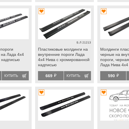
Б.Л 21213
 пороги
Пластиковые молдинги на
Молдинги плас
 на Лада 4х4
внутренние пороги Лада
черные на вну
м надписью
4х4 Нива с хромированной
пороги, черная
надписью
Лада Нива 4х4
й
й
669
590
КУПИТЬ
КУПИТЬ