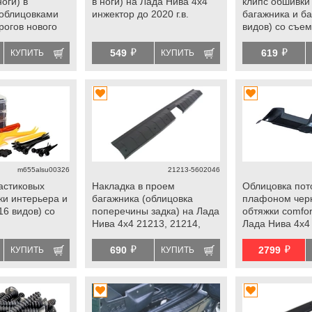
ноги) в
в ноги) на Лада Нива 4х4
клипс обшивки
 облицовками
инжектор до 2020 г.в.
багажника и б
рогов нового
видов) со съе
 Лада 4х4,
универсальны
й
й
549
619
КУПИТЬ
КУПИТЬ
m655alsu00326
21213-5602046
астиковых
Накладка в проем
Облицовка пот
ки интерьера и
багажника (облицовка
плафоном чер
16 видов) со
поперечины задка) на Лада
обтяжки comfor
Нива 4х4 21213, 21214,
Лада Нива 4х4
ный
2131
й
й
690
2799
КУПИТЬ
КУПИТЬ