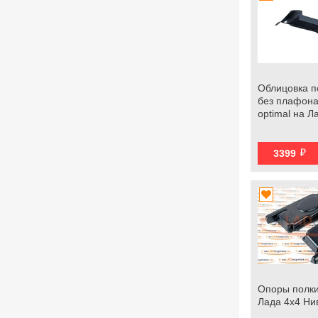
Облицовка п
без плафона
optimal на Л
й
3399
Опоры полки
Лада 4х4 Ни