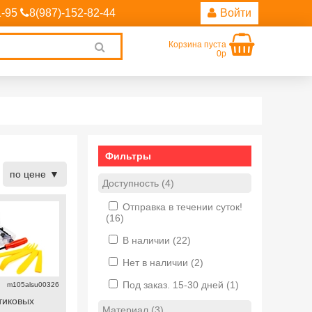
1-95
8(987)-152-82-44
Войти
Корзина пуста
Clear
0р
search
Фильтры
по цене
Доступность (4)
Отправка в течении суток!
(16)
В наличии
(22)
Нет в наличии
(2)
Под заказ. 15-30 дней
(1)
m105alsu00326
тиковых
Материал (3)