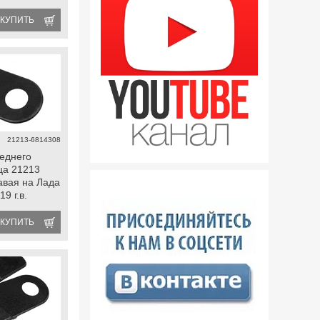
КУПИТЬ
21213-6814308
еднего
ца 21213
авая на Лада
9 г.в.
КУПИТЬ