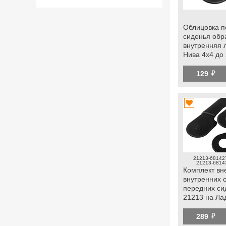
Облицовка п
сиденья обр
внутренняя 
Нива 4х4 до 
й
129
21213-681427
21213-6814
Комплект вн
внутренних 
передних си
21213 на Ла
2019 г.в.
й
289