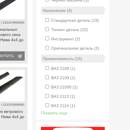
Черная шагрень
(3)
Назначение (4)
Стандартная деталь
(19)
 | 21213-5004061
инальных
Тюнинг деталь
(22)
рового окна
Инструмент
(2)
 Нива 4х4 до
Оригинальная деталь
(2)
КУПИТЬ
Применяемость (15)
ВАЗ 2108
(1)
ВАЗ 2109
(1)
ВАЗ 21099
(1)
ВАЗ 2113
(1)
 / 21213-5004061
ВАЗ 2114
(1)
ек ветрового
Показать еще
 Нива 4х4 до