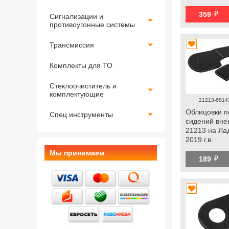
й
359
Сигнализации и
противоугонные системы
Трансмиссия
Комплекты для ТО
Стеклоочиститель и
комплектующие
21213-6814
Облицовки п
Спец инструменты
сидений вне
21213 на Ла
2019 г.в.
Мы принимаем
й
189