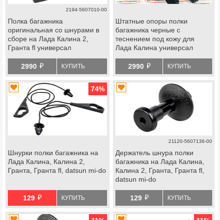
2194-5607010-00
Полка багажника
Штатные опоры полки
оригинальная со шнурами в
багажника черные с
сборе на Лада Калина 2,
теснением под кожу для
Гранта fl универсал
Лада Калина универсал
й
й
2990
2990
КУПИТЬ
КУПИТЬ
74
%
21120-5607136-00
Шнурки полки багажника на
Держатель шнура полки
Лада Калина, Калина 2,
багажника на Лада Калина,
Гранта, Гранта fl, datsun mi-do
Калина 2, Гранта, Гранта fl,
datsun mi-do
й
й
129
129
КУПИТЬ
КУПИТЬ