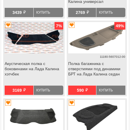
Калина универсал
й
й
3439
2769
КУПИТЬ
КУПИТЬ
7
%
49
%
11180-5607012-00
Акустическая полка с
Полка багажника с
боковинами на Лада Калина
отверстиями под динамики
хэтчбек
БРТ на Лада Калина седан
й
й
3169
590
КУПИТЬ
КУПИТЬ