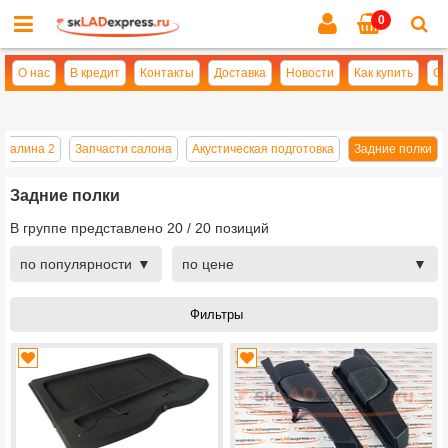
0
Cl
se
О нас
В кредит
Контакты
Доставка
Новости
Как купить
Оп
 Калина 2
Запчасти салона
Акустическая подготовка
Задние полки
Задние полки
В группе представлено
20
/
20
позиций
по популярности
по цене