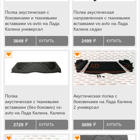
Полка акустическая с
Полка акустическая
боковинами и тканевыми
направленная с тканевыми
вставками vs-avto на Лада
вставками vs-avto на Лада
Калина универсал
Калина седан
й
й
3649
2499
КУПИТЬ
КУПИТЬ
Полка
Акустическая полка с
акустическая с тканевыми
боковинами на Лада Калина
вставками (без боковин) vs-
2 универсал
avto на Лада Калина, Калина
2 хэтчбек, datsun mi-do
й
й
2729
3699
КУПИТЬ
КУПИТЬ