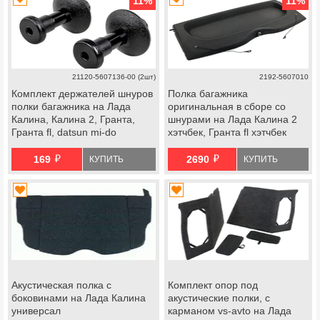
11
%
11
%
21120-5607136-00 (2шт)
2192-5607010
Комплект держателей шнуров
Полка багажника
полки багажника на Лада
оригинальная в сборе со
Калина, Калина 2, Гранта,
шнурами на Лада Калина 2
Гранта fl, datsun mi-do
хэтчбек, Гранта fl хэтчбек
й
й
169
2690
КУПИТЬ
КУПИТЬ
Акустическая полка с
Комплект опор под
боковинами на Лада Калина
акустические полки, с
универсал
карманом vs-avto на Лада