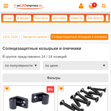
0
Cl
se
О нас
В кредит
Контакты
Доставка
Новости
Как купить
Оп
, 2114, 2115
Запчасти салона
Солнцезащитные козырьки и очечники
Солнцезащитные козырьки и очечники
В группе представлено
14
/
14
позиций
по популярности
по цене
8
%