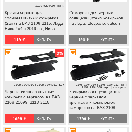
2108-8204096 черн.
Крючки черные для
Саморезы для черных
солнцезащитных козырьков
солнцезащитных козырьков
(2шт) на ВАЗ 2108-2115, Лада
на Лада, Шевроле, datsun
Нива 4х4 с 2019 г.в., Нива
Легенд, Калина, Шевроле
й
й
Нива
119
190
КУПИТЬ
КУПИТЬ
2
%
2108-8204010 | 2108-8204011 ЧЕР.
2108-8204010 | 2108-8204011 чер. |
2108-8204096 черн. | саморезы
Черные солнцезащитные
Козырьки солнцезащитные
козырьки с зеркалом на ВАЗ
черные с зеркалом,
2108-21099, 2113-2115
крючками и комплектом
саморезов на ВАЗ 2108-
21099, 2113-2115
й
й
1699
1799
КУПИТЬ
КУПИТЬ