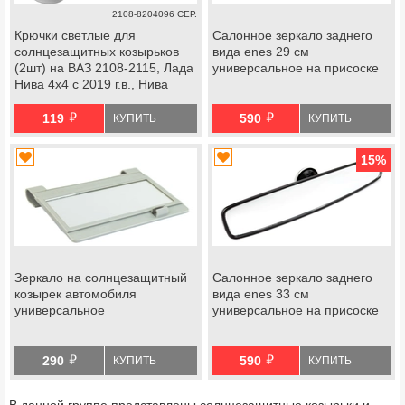
2108-8204096 СЕР.
Крючки светлые для
Салонное зеркало заднего
солнцезащитных козырьков
вида enes 29 см
(2шт) на ВАЗ 2108-2115, Лада
универсальное на присоске
Нива 4х4 с 2019 г.в., Нива
Легенд, Калина, Шевроле
й
й
Нива
119
590
КУПИТЬ
КУПИТЬ
15
%
Зеркало на солнцезащитный
Салонное зеркало заднего
козырек автомобиля
вида enes 33 см
универсальное
универсальное на присоске
й
й
290
590
КУПИТЬ
КУПИТЬ