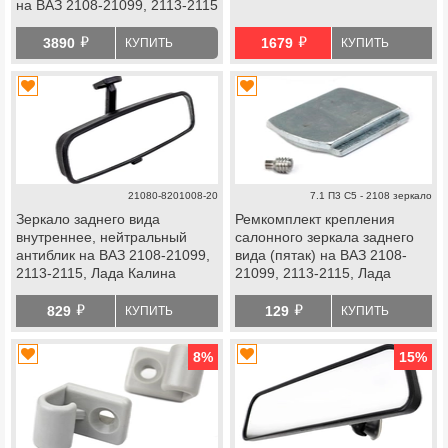
на ВАЗ 2108-21099, 2113-2115
й
й
3890
1679
КУПИТЬ
КУПИТЬ
21080-8201008-20
7.1 П3 С5 - 2108 зеркало
Зеркало заднего вида
Ремкомплект крепления
внутреннее, нейтральный
салонного зеркала заднего
антиблик на ВАЗ 2108-21099,
вида (пятак) на ВАЗ 2108-
2113-2115, Лада Калина
21099, 2113-2115, Лада
Калина, Калина 2, Гранта,
й
й
ГАЗель Некст
829
129
КУПИТЬ
КУПИТЬ
8
%
15
%