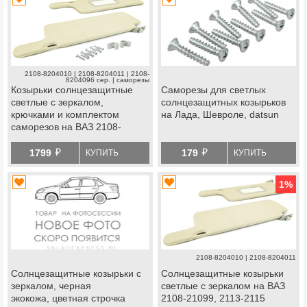
2108-8204010 | 2108-8204011 | 2108-
8204096 сер. | саморезы
Козырьки солнцезащитные
Саморезы для светлых
светлые с зеркалом,
солнцезащитных козырьков
крючками и комплектом
на Лада, Шевроле, datsun
саморезов на ВАЗ 2108-
21099, 2113-2115
й
й
1799
179
КУПИТЬ
КУПИТЬ
1
%
2108-8204010 | 2108-8204011
Солнцезащитные козырьки с
Солнцезащитные козырьки
зеркалом, черная
светлые с зеркалом на ВАЗ
экокожа, цветная строчка
2108-21099, 2113-2115