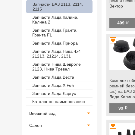
ремня безоп
Запчасти ВАЗ 2113, 2114,
Вектор
2115
Запчасти Лада Калина,
й
Калина 2
409
Запчасти Лада Гранта,
Гранта FL
Запчасти Лада Приора
Запчасти Лада Нива 4х4
21213, 21214, 2131
Запчасти Нива Шевроле
2123, Нива Тревел
Запчасти Лада Веста
Комплект об
Запчасти Лада Х Рей
ремней безо
шт.) на ВАЗ 
Запчасти Лада Ларгус
Лада Калина
Каталог по наименованию
Гранта, Гран
й
Нива 4х4, Ни
99
Веста, Икс Р
Внешний вид
Ларгус fl
Салон