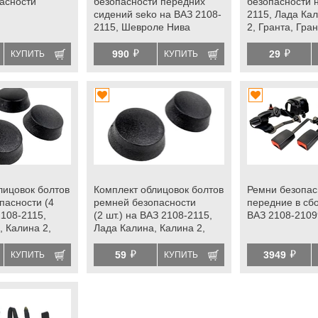
асности
безопасности передних
безопасности 
сидений seko на ВАЗ 2108-
2115, Лада Ка
2115, Шевроле Нива
2, Гранта, Грант
Приора, Нива 
й
й
Легенд, Веста,
990
29
КУПИТЬ
КУПИТЬ
Ларгус, Ларгус 
лицовок болтов
Комплект облицовок болтов
Ремни безопас
пасности (4
ремней безопасности
передние в сб
2108-2115,
(2 шт.) на ВАЗ 2108-2115,
ВАЗ 2108-2109
, Калина 2,
Лада Калина, Калина 2,
та fl, Приора,
Гранта, Гранта fl, Приора,
й
й
ва Легенд,
Нива 4х4, Нива Легенд,
59
3949
КУПИТЬ
КУПИТЬ
ей, Ларгус,
Веста, Икс Рей, Ларгус,
Ларгус fl