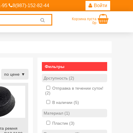
1-95
8(987)-152-82-44
Войти
Корзина пуста
Clear
0р
search
Фильтры
по цене
Доступность (2)
Отправка в течении суток!
(2)
В наличии
(5)
Материал (1)
Пластик
(3)
та ремня