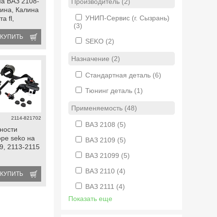
на ВАЗ 2108-
Производитель (2)
лина, Калина
УНИП-Сервис (г. Сызрань)
а fl,
(3)
4х4, Нива
 Икс Рей,
КУПИТЬ
SEKO
(2)
fl
Назначение (2)
Стандартная деталь
(6)
Тюнинг деталь
(1)
Применяемость (48)
2114-821702
ВАЗ 2108
(5)
ности
оре seko на
ВАЗ 2109
(5)
9, 2113-2115
ВАЗ 21099
(5)
ВАЗ 2110
(4)
КУПИТЬ
ВАЗ 2111
(4)
Показать еще