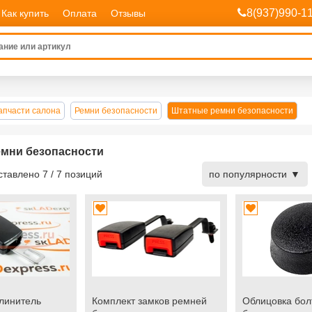
8(937)990-1
Как купить
Оплата
Отзывы
апчасти салона
Ремни безопасности
Штатные ремни безопасности
мни безопасности
дставлено
7
/
7
позиций
по популярности
длинитель
Комплект замков ремней
Облицовка бол