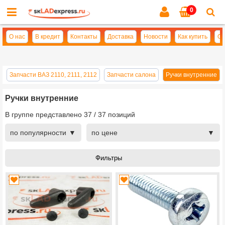
0
Cl
se
О нас
В кредит
Контакты
Доставка
Новости
Как купить
Оп
Запчасти ВАЗ 2110, 2111, 2112
Запчасти салона
Ручки внутренние
Ручки внутренние
В группе представлено
37
/
37
позиций
по популярности
по цене