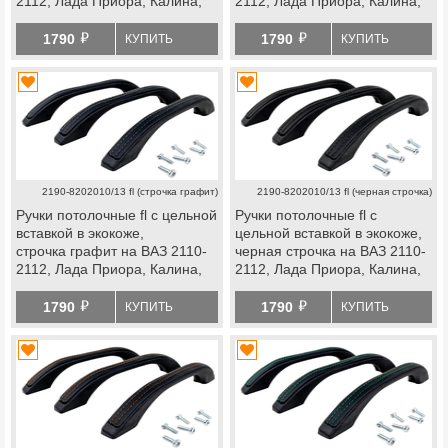
2112, Лада Приора, Калина,
2112, Лада Приора, Калина,
Калина 2, Гранта, Гранта fl,
Калина 2, Гранта, Гранта fl,
й
й
Нива 4х4 с 2019 г.в., Нива
Нива 4х4 с 2019 г.в., Нива
1790
1790
КУПИТЬ
КУПИТЬ
Легенд, Нива Тревел,
Легенд, Нива Тревел,
Шевроле Нива, datsun
Шевроле Нива, datsun
2190-8202010/13 fl (строчка графит)
2190-8202010/13 fl (черная строчка)
Ручки потолочные fl с цельной
Ручки потолочные fl с
вставкой в экокоже,
цельной вставкой в экокоже,
строчка графит на ВАЗ 2110-
черная строчка на ВАЗ 2110-
2112, Лада Приора, Калина,
2112, Лада Приора, Калина,
Калина 2, Гранта, Гранта fl,
Калина 2, Гранта, Гранта fl,
й
й
Нива 4х4 с 2019 г.в., Нива
Нива 4х4 с 2019 г.в., Нива
1790
1790
КУПИТЬ
КУПИТЬ
Легенд, Нива Тревел,
Легенд, Нива Тревел,
Шевроле Нива, datsun
Шевроле Нива, datsun