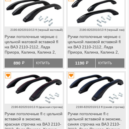
2190-8202010/13 fl (черный матовый)
2190-8202010/13 fl (черный лак)
Ручки потолочные черные с
Ручки потолочные черные с
цельной матовой вставкой fl
цельной лаковой вставкой fl
на ВАЗ 2110-2112, Лада
на ВАЗ 2110-2112, Лада
Приора, Калина, Калина 2,
Приора, Калина, Калина 2,
Гранта, Гранта fl, Нива 4х4 с
Гранта, Гранта fl, Нива 4х4 с
й
й
2019 г.в., Нива Легенд, Нива
2019 г.в., Нива Легенд, Нива
890
1190
КУПИТЬ
КУПИТЬ
Тревел, Шевроле Нива,
Тревел, Шевроле Нива,
datsun
datsun
2190-8202010/13 fl (красная строчка)
2190-8202010/13 fl (синяя строчка)
Ручки потолочные fl с цельной
Ручки потолочные fl с
вставкой в экокоже,
цельной вставкой в экокоже,
красная строчка на ВАЗ 2110-
синяя строчка на ВАЗ 2110-