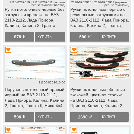
2110-8202010 | 2110-8202011 (черные
2110-8202010 | 2110-8202011 (черные с
без заглушек и болтов)
рез. заглушками)
Ручки потолочные черные без
Ручки потолочные черные с
заглушек и крепежа на ВАЗ
резиновыми заглушками на
2110-2112, Лада Приора,
ВАЗ 2110-2112, Лада Приора,
Калина, Калина 2, Гранта,
Калина, Калина 2, Гранта,
Гранта fl, Нива 4х4 с 2019 г.в.,
Гранта fl, Нива 4х4 с 2019 г.в.,
й
й
Нива Легенд, Нива Тревел,
Нива Легенд, Нива Тревел,
979
590
КУПИТЬ
КУПИТЬ
Шевроле Нива, datsun
Шевроле Нива, datsun
21100-8202010-50
Поручень потолочный правый
Ручки потолочные обшитые
черный на ВАЗ 2110-2112,
экокожей, цветная строчка
Лада Приора, Калина, Калина
на ВАЗ 2110-2112, Лада
2, Гранта, Гранта fl, Нива 4х4
Приора, Калина, Калина 2,
с 2019 г.в., Нива Легенд, Нива
Гранта, Гранта fl, Нива 4х4 с
й
й
Тревел, Шевроле Нива,
2019 г.в., Нива Легенд, Нива
590
2690
КУПИТЬ
КУПИТЬ
datsun
Тревел, Шевроле Нива,
datsun