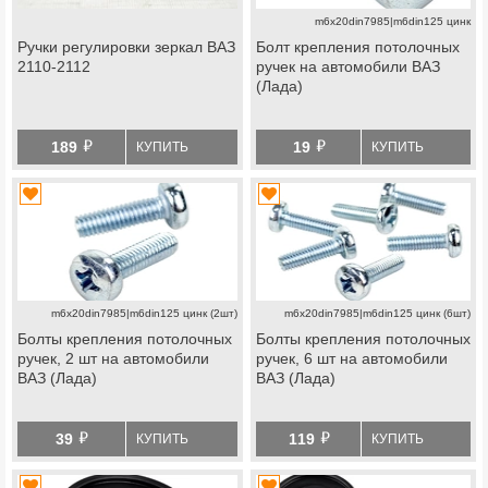
m6x20din7985|m6din125 цинк
Ручки регулировки зеркал ВАЗ
Болт крепления потолочных
2110-2112
ручек на автомобили ВАЗ
(Лада)
й
й
189
19
КУПИТЬ
КУПИТЬ
m6x20din7985|m6din125 цинк (2шт)
m6x20din7985|m6din125 цинк (6шт)
Болты крепления потолочных
Болты крепления потолочных
ручек, 2 шт на автомобили
ручек, 6 шт на автомобили
ВАЗ (Лада)
ВАЗ (Лада)
й
й
39
119
КУПИТЬ
КУПИТЬ