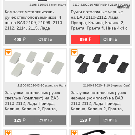
2108-6104064 мет. (4шт)
2110-8202010 ЧЕРНЫЙ | 2110-8202011
ЧЕРНЫЙ
Комплект металлических
Ручки потолочные черные
ручек стеклоподъемников, 4
на ВАЗ 2110-2112, Лада
шт на ВАЗ 2109, 21099, 2110-
Приора, Калина, Калина 2,
2112, 2114, 2115, Лада
Гранта, Гранта fl, Нива 4х4 с
Приора, Калина, Калина 2,
2019 г.в., Нива Легенд, Нива
й
й
Гранта, Гранта fl, Веста, Нива
Тревел, Шевроле Нива,
409
999
КУПИТЬ
КУПИТЬ
Тревел, Шевроле Нива, 5-
datsun
дверные Нива 4х4, Нива
Легенд
21100-8202043-10 (светлые 6шт)
21100-8202043-10 (черные 6шт)
Заглушки потолочных ручек
Заглушки потолочных ручек
светлые (комплект) на ВАЗ
черные (комплект) на ВАЗ
2110-2112, Лада Приора,
2110-2112, Лада Приора,
Калина, Калина 2, Гранта,
Калина, Калина 2, Гранта,
Гранта fl, Нива 4х4 с 2019 г.в.,
Гранта fl, Нива 4х4 с 2019 г.в.,
й
й
Нива Легенд, Нива Тревел,
Нива Легенд, Нива Тревел,
129
129
КУПИТЬ
КУПИТЬ
Шевроле Нива, datsun
Шевроле Нива, datsun