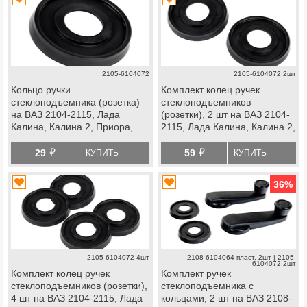
2105-6104072
2105-6104072 2шт
Кольцо ручки
Комплект колец ручек
стеклоподъемника (розетка)
стеклоподъемников
на ВАЗ 2104-2115, Лада
(розетки), 2 шт на ВАЗ 2104-
Калина, Калина 2, Приора,
2115, Лада Калина, Калина 2,
Гранта, Гранта fl, Нива 4х4,
Приора, Гранта, Гранта fl,
й
й
Нива Легенд, Нива Тревел,
Лада 4х4, Нива Легенд, Нива
29
59
КУПИТЬ
КУПИТЬ
Шевроле Нива
Тревел, Шевроле Нива
36
%
2105-6104072 4шт
2108-6104064 пласт. 2шт | 2105-
6104072 2шт
Комплект колец ручек
Комплект ручек
стеклоподъемников (розетки),
стеклоподъемника с
4 шт на ВАЗ 2104-2115, Лада
кольцами, 2 шт на ВАЗ 2108-