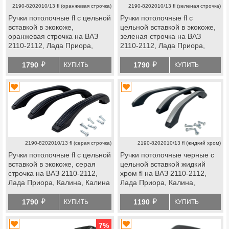
2190-8202010/13 fl (оранжевая строчка)
2190-8202010/13 fl (зеленая строчка)
Ручки потолочные fl с цельной
Ручки потолочные fl с
вставкой в экокоже,
цельной вставкой в экокоже,
оранжевая строчка на ВАЗ
зеленая строчка на ВАЗ
2110-2112, Лада Приора,
2110-2112, Лада Приора,
Калина, Калина 2, Гранта,
Калина, Калина 2, Гранта,
й
й
Гранта fl, Нива 4х4 с 2019 г.в.,
Гранта fl, Нива 4х4 с 2019 г.в.,
1790
1790
КУПИТЬ
КУПИТЬ
Нива Легенд, Нива Тревел,
Нива Легенд, Нива Тревел,
Шевроле Нива, datsun
Шевроле Нива, datsun
2190-8202010/13 fl (серая строчка)
2190-8202010/13 fl (жидкий хром)
Ручки потолочные fl с цельной
Ручки потолочные черные с
вставкой в экокоже, серая
цельной вставкой жидкий
строчка на ВАЗ 2110-2112,
хром fl на ВАЗ 2110-2112,
Лада Приора, Калина, Калина
Лада Приора, Калина,
2, Гранта, Гранта fl, Нива 4х4
Калина 2, Гранта, Гранта fl,
й
й
с 2019 г.в., Нива Легенд, Нива
Нива 4х4 с 2019 г.в., Нива
1790
1190
КУПИТЬ
КУПИТЬ
Тревел, Шевроле Нива,
Легенд, Нива Тревел,
datsun
Шевроле Нива, datsun
7
%