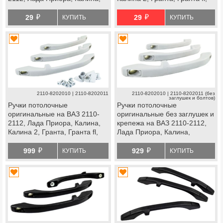
Калина 2, Гранта, Гранта fl,
Нива 4х4 с 2019 г.в., Нива
й
й
Нива 4х4 с 2019 г.в., Нива
Легенд, Нива Тревел,
29
29
КУПИТЬ
КУПИТЬ
Легенд, Нива Тревел,
Шевроле Нива, datsun
Шевроле Нива, datsun
2110-8202010 | 2110-8202011
2110-8202010 | 2110-8202011 (без
заглушек и болтов)
Ручки потолочные
Ручки потолочные
оригинальные на ВАЗ 2110-
оригинальные без заглушек и
2112, Лада Приора, Калина,
крепежа на ВАЗ 2110-2112,
Калина 2, Гранта, Гранта fl,
Лада Приора, Калина,
Нива 4х4 с 2019 г.в., Нива
Калина 2, Гранта, Гранта fl,
й
й
Легенд, Нива Тревел,
Нива 4х4 с 2019 г.в., Нива
999
929
КУПИТЬ
КУПИТЬ
Шевроле Нива, datsun
Легенд, Нива Тревел,
Шевроле Нива, datsun