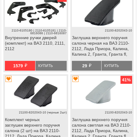
2110-6105180 | 2110-6105181 | 2110-
21100-8202043-10
6816086 | 2110-6816087
Внутренние ручки дверей
Заглушка верхнего поручня
(комплект) на ВАЗ 2110, 2111,
салона черная на ВАЗ 2110-
2112
2112, Лада Приора, Калина,
Калина 2, Гранта, Гранта fl,
Нива 4х4 с 2019 г.в., Нива
й
й
Легенд, Нива Тревел,
1579
29
КУПИТЬ
КУПИТЬ
Шевроле Нива, datsun
41
%
21100-8202043-10 (черные 2шт)
21100-8202043-10
Комплект черных
Заглушка верхнего поручня
заглушек верхнего поручня
салона светлая на ВАЗ 2110-
салона (2 шт) на ВАЗ 2110-
2112, Лада Приора, Калина,
2112, Лада Приора, Калина,
Калина 2, Гранта, Гранта fl,