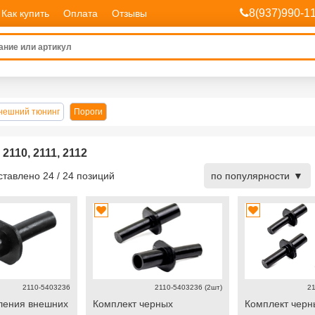
8(937)990-1
Как купить
Оплата
Отзывы
нешний тюнинг
Пороги
2110, 2111, 2112
дставлено
24
/
24
позиций
по популярности
2110-5403236
2110-5403236 (2шт)
21
ления внешних
Комплект черных
Комплект черн