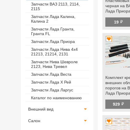
пластиковых
Запчасти ВАЗ 2113, 2114,
черная на В
2115
Лада Приора
Спорт, Ларгус
Запчасти Лада Калина,
й
Калина 2
рамки боков
19
на ВАЗ 2110,
Запчасти Лада Гранта,
Гранта FL
Запчасти Лада Приора
Запчасти Лада Нива 4х4
21213, 21214, 2131
Запчасти Нива Шевроле
2123, Нива Тревел
Запчасти Лада Веста
Комплект кр
Запчасти Лада Х Рей
внешних обл
порогов на В
Запчасти Лада Ларгус
Лада Приор
Каталог по наименованию
й
929
Внешний вид
Салон