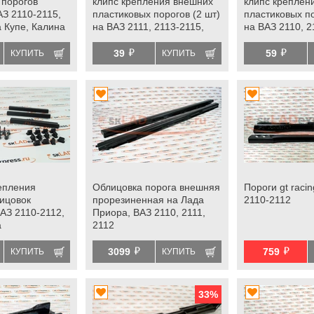
 порогов
клипс крепления внешних
клипс креплен
АЗ 2110-2115,
пластиковых порогов (2 шт)
пластиковых по
 Купе, Калина
на ВАЗ 2111, 2113-2115,
на ВАЗ 2110, 2
, Ларгус fl и
Лада Приора купе
й
й
ого окна
39
59
КУПИТЬ
КУПИТЬ
 2112
епления
Облицовка порога внешняя
Пороги gt raci
ицовок
прорезиненная на Лада
2110-2112
АЗ 2110-2112,
Приора, ВАЗ 2110, 2111,
а
2112
й
й
3099
759
КУПИТЬ
КУПИТЬ
33
%