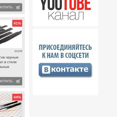
КУПИТЬ
41
%
.01128
гов черные
an в стиле
льные
КУПИТЬ
44
%