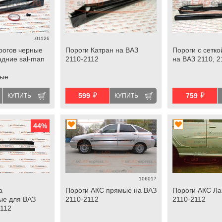
.01126
рогов черные
Пороги Катран на ВАЗ
Пороги с сетко
адние sal-man
2110-2112
на ВАЗ 2110, 2
ные
й
й
599
759
КУПИТЬ
КУПИТЬ
44
%
106017
а
Пороги АКС прямые на ВАЗ
Пороги АКС Ла
ые для ВАЗ
2110-2112
2110-2112
2112