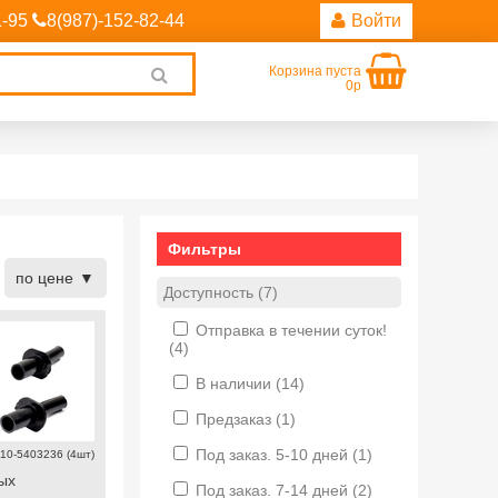
1-95
8(987)-152-82-44
Войти
Корзина пуста
Clear
0р
search
Фильтры
по цене
Доступность (7)
Отправка в течении суток!
(4)
В наличии
(14)
Предзаказ
(1)
Под заказ. 5-10 дней
(1)
10-5403236 (4шт)
ых
Под заказ. 7-14 дней
(2)