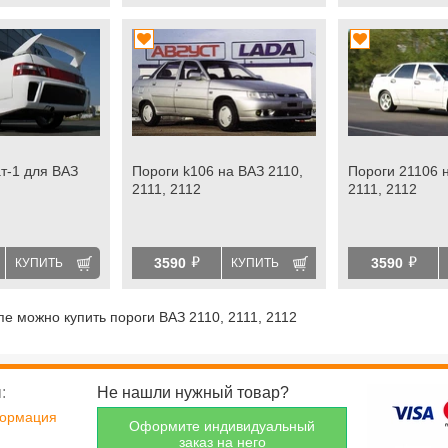
т-1 для ВАЗ
Пороги k106 на ВАЗ 2110,
Пороги 21106 
2111, 2112
2111, 2112
й
й
3590
3590
КУПИТЬ
КУПИТЬ
пе можно купить пороги ВАЗ 2110, 2111, 2112
:
Не нашли нужный товар?
формация
Оформите индивидуальный
заказ на него