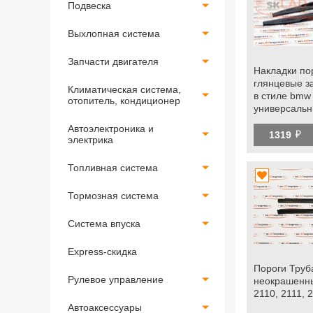
Подвеска
Выхлопная система
Запчасти двигателя
Накладки по
глянцевые з
Климатическая система,
в стиле bmw
отопитель, кондиционер
универсаль
Автоэлектроника и
й
1319
электрика
Топливная система
Тормозная система
Система впуска
Express-скидка
Пороги Труб
Рулевое управление
неокрашенн
2110, 2111, 
Автоаксессуары