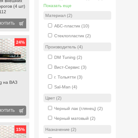
ия внешних
Показать еще
рогов (4 шт)
112
Материал (2)
КУПИТЬ
АБС-пластик
(10)
Стеклопластик
(2)
24
%
Производитель (4)
DM Tuning
(2)
Вист-Сервис
(3)
г. Тольятти
(3)
ng на ВАЗ
Sal-Man
(4)
Цвет (2)
Черный лак (глянец)
(2)
КУПИТЬ
Черный матовый
(2)
15
%
Назначение (2)