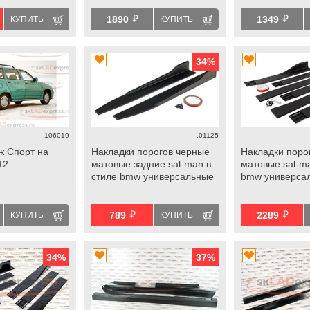
й
й
1890
1349
КУПИТЬ
КУПИТЬ
34
%
106019
.01125
ж Спорт на
Накладки порогов черные
Накладки поро
12
матовые задние sal-man в
матовые sal-m
стиле bmw универсальные
bmw универса
й
й
789
2289
КУПИТЬ
КУПИТЬ
34
%
37
%