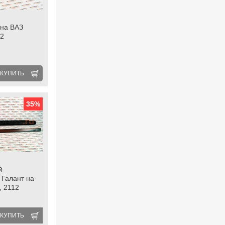
 на ВАЗ
12
КУПИТЬ
35
%
й
Галант на
, 2112
КУПИТЬ