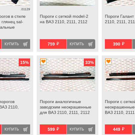
.01129
огов в стиле
Пороги с сеткой model-2
Пороги Галант
глянец sal-
на ВАЗ 2110, 2111, 2112
2110, 2111, 21
сальные
й
й
759
390
КУПИТЬ
КУПИТЬ
15
%
33
%
порогов
Пороги аналогичные
Пороги с сетко
ВАЗ 2110,
заводским неокрашенные
неокрашенные 
для ВАЗ 2110, 2111, 2112
ВАЗ 2110, 2111
й
й
599
449
КУПИТЬ
КУПИТЬ