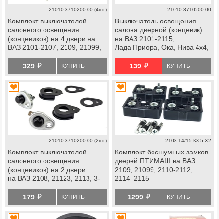
21010-3710200-00 (4шт)
21010-3710200-00
Комплект выключателей
Выключатель освещения
салонного освещения
салона дверной (концевик)
(концевиков) на 4 двери на
на ВАЗ 2101-2115,
ВАЗ 2101-2107, 2109, 21099,
Лада Приора, Ока, Нива 4х4,
2110-2112, 2114, 2115,
Шевроле Нива
й
й
Приора, 5-дверные Лада Нива
329
139
КУПИТЬ
КУПИТЬ
4х4, Нива Легенд, Нива
Тревел, Шевроле Нива
21010-3710200-00 (2шт)
2108-14/15 КЗ-5 Х2
Комплект выключателей
Комплект бесшумных замков
салонного освещения
дверей ПТИМАШ на ВАЗ
(концевиков) на 2 двери
2109, 21099, 2110-2112,
на ВАЗ 2108, 21123, 2113, 3-
2114, 2115
дверные Лада Нива 4х4, Нива
й
й
Легенд, Приора купе, Ока
179
1299
КУПИТЬ
КУПИТЬ