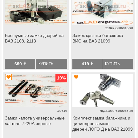
21099-5606010-90
Бесшумные замки дверей на
Замок крышки багажника
ВАЗ 2108, 2113
ВИС на ВАЗ 21099
й
й
690
419
КУПИТЬ
КУПИТЬ
19
%
.00649
ЛГД21099-6100045-20
Замки капота универсальные
Комплект замка багажника и
sal-man 7220А черные
цилиндров замков
дверей ЛОГО Д на ВАЗ 21099