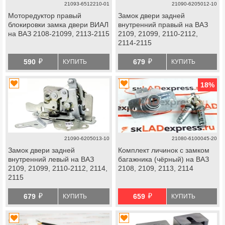
21093-6512210-01
21090-6205012-10
Моторедуктор правый
Замок двери задней
блокировки замка двери ВИАЛ
внутренний правый на ВАЗ
на ВАЗ 2108-21099, 2113-2115
2109, 21099, 2110-2112,
2114-2115
й
й
590
679
КУПИТЬ
КУПИТЬ
18
%
21090-6205013-10
21080-6100045-20
Замок двери задней
Комплект личинок с замком
внутренний левый на ВАЗ
багажника (чёрный) на ВАЗ
2109, 21099, 2110-2112, 2114,
2108, 2109, 2113, 2114
2115
й
й
679
659
КУПИТЬ
КУПИТЬ