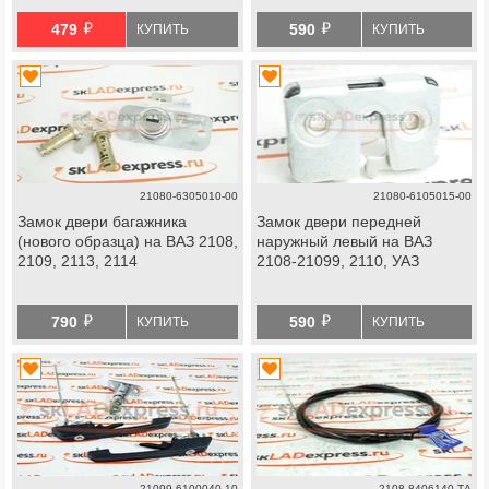
й
й
479
590
КУПИТЬ
КУПИТЬ
21080-6305010-00
21080-6105015-00
Замок двери багажника
Замок двери передней
(нового образца) на ВАЗ 2108,
наружный левый на ВАЗ
2109, 2113, 2114
2108-21099, 2110, УАЗ
й
й
790
590
КУПИТЬ
КУПИТЬ
21099-6100040-10
2108-8406140-ТА