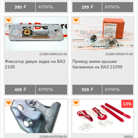
й
й
390
299
КУПИТЬ
КУПИТЬ
21080-6306122-00
21099-5606070-00
Фиксатор двери задка на ВАЗ
Привод замка крышки
2108
багажника на ВАЗ 21099
й
й
409
559
КУПИТЬ
КУПИТЬ
13
%
21080-6105208-00
00651