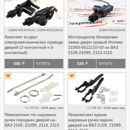
21093-6512210-01 | 21093-6512110-01
21093-6512210-03
Комплект из двух
Моторедуктор блокировки
электромеханических приводов
замка двери правый Итэлма
дверей (2-контактный и 5-
21093-6512210-03 на ВАЗ
контактный)
2108-21099, 2113-2115
ВИЭ на автомобили ВАЗ
й
й
590
339
КУПИТЬ
КУПИТЬ
7.1 П7 С2 - 2109 двер. тяга
7.1 П5 С2 - 2109 курок зад.
Ремкомплект тяг наружных
Ремкомплект курков
ручек передних дверей на
наружных ручек задних
ВАЗ 2109, 21099, 2114, 2115
дверей на ВАЗ 2109, 21099,