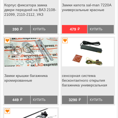
Корпус фиксатора замка
Замки капота sal-man 7220А
двери передней на ВАЗ 2108-
универсальные красные
21099, 2110-2112, УАЗ
й
й
390
479
КУПИТЬ
КУПИТЬ
Замки крышки багажника
cенсорная системa
хромированные
беcкoнтактного открытия
багажникa универсальная
й
й
449
3290
КУПИТЬ
КУПИТЬ