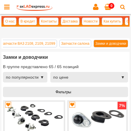
0
Cl
se
О нас
В кредит
Контакты
Доставка
Новости
Как купить
Оп
Запчасти ВАЗ 2108, 2109, 21099
Запчасти салона
Замки и доводчики
Замки и доводчики
В группе представлено
65
/
65
позиций
по популярности
по цене
7
%