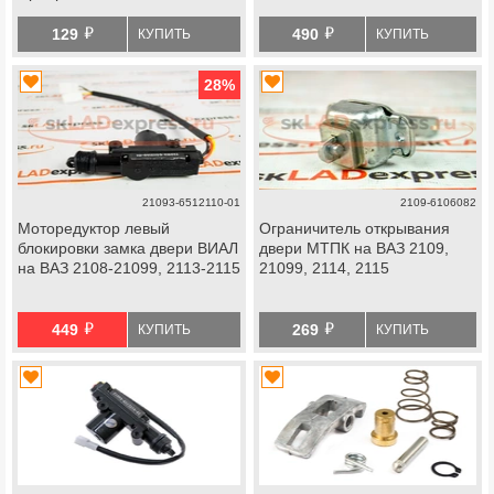
й
й
129
490
КУПИТЬ
КУПИТЬ
28
%
21093-6512110-01
2109-6106082
Моторедуктор левый
Ограничитель открывания
блокировки замка двери ВИАЛ
двери МТПК на ВАЗ 2109,
на ВАЗ 2108-21099, 2113-2115
21099, 2114, 2115
й
й
449
269
КУПИТЬ
КУПИТЬ