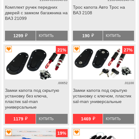
Комплект ручек передних
Трос капота Авто Трос на
дверей с замком багажника на
ВАЗ 2108
ВАЗ 21099
й
й
1299
190
КУПИТЬ
КУПИТЬ
21
%
27
%
.00652
.01100
Замки капота под скрытую
Замки капота под скрытую
установку без ключа,
установку с ключом, пластик
пластик sal-man
sal-man универсальные
универсальные
й
й
1179
1469
КУПИТЬ
КУПИТЬ
19
%