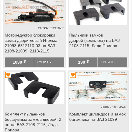
21093-6512110-03
Моторедуктор блокировки
Пыльники замков
замка двери левый Итэлма
дверей (комплект) на ВАЗ
21093-6512110-03 на ВАЗ
2108-2115, Лада Приора
2108-21099, 2113-2115
й
й
1090
190
КУПИТЬ
КУПИТЬ
21099-6100045-10
Комплект пыльников
Комплект цилиндров и замок
бесшумных замков дверей, 2
багажника на ВАЗ 21099
шт на ВАЗ 2108-2115, Лада
Приора