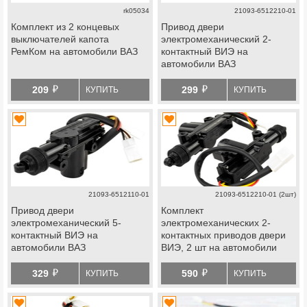
rk05034
21093-6512210-01
Комплект из 2 концевых
Привод двери
выключателей капота
электромеханический 2-
РемКом на автомобили ВАЗ
контактный ВИЭ на
автомобили ВАЗ
й
й
209
299
КУПИТЬ
КУПИТЬ
21093-6512110-01
21093-6512210-01 (2шт)
Привод двери
Комплект
электромеханический 5-
электромеханических 2-
контактный ВИЭ на
контактных приводов двери
автомобили ВАЗ
ВИЭ, 2 шт на автомобили
ВАЗ
й
й
329
590
КУПИТЬ
КУПИТЬ