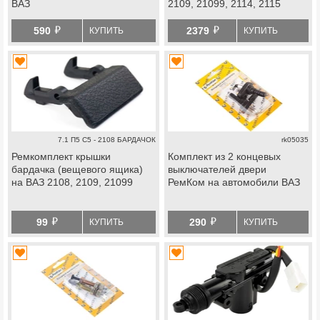
ВАЗ
2109, 21099, 2114, 2115
й
й
590
2379
КУПИТЬ
КУПИТЬ
7.1 П5 С5 - 2108 БАРДАЧОК
rk05035
Ремкомплект крышки
Комплект из 2 концевых
бардачка (вещевого ящика)
выключателей двери
на ВАЗ 2108, 2109, 21099
РемКом на автомобили ВАЗ
й
й
99
290
КУПИТЬ
КУПИТЬ