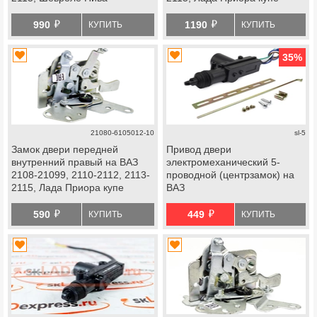
й
й
990
1190
КУПИТЬ
КУПИТЬ
35
%
21080-6105012-10
sl-5
Замок двери передней
Привод двери
внутренний правый на ВАЗ
электромеханический 5-
2108-21099, 2110-2112, 2113-
проводной (центрзамок) на
2115, Лада Приора купе
ВАЗ
й
й
590
449
КУПИТЬ
КУПИТЬ