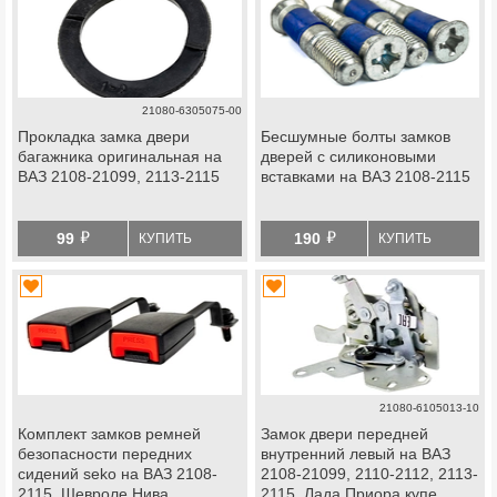
21080-6305075-00
Прокладка замка двери
Бесшумные болты замков
багажника оригинальная на
дверей с силиконовыми
ВАЗ 2108-21099, 2113-2115
вставками на ВАЗ 2108-2115
й
й
99
190
КУПИТЬ
КУПИТЬ
21080-6105013-10
Комплект замков ремней
Замок двери передней
безопасности передних
внутренний левый на ВАЗ
сидений seko на ВАЗ 2108-
2108-21099, 2110-2112, 2113-
2115, Шевроле Нива
2115, Лада Приора купе