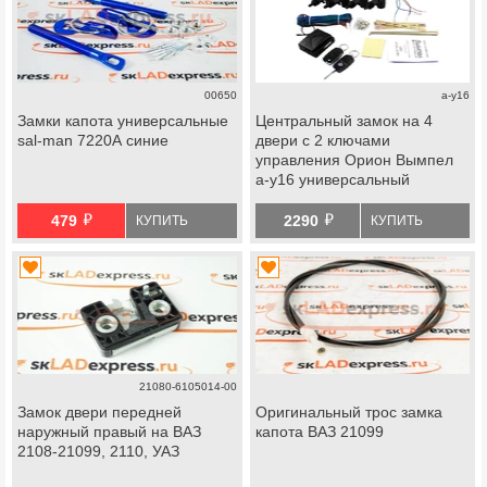
00650
a-y16
Замки капота универсальные
Центральный замок на 4
sal-man 7220А синие
двери с 2 ключами
управления Орион Вымпел
a-y16 универсальный
й
й
479
2290
КУПИТЬ
КУПИТЬ
21080-6105014-00
Замок двери передней
Оригинальный трос замка
наружный правый на ВАЗ
капота ВАЗ 21099
2108-21099, 2110, УАЗ