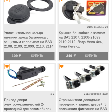
2108-1103010-20
Уплотнительное кольцо
Крышка бензобака с замком
личинки замка багажника с
на ВАЗ 2107, 2108-21099,
защитным колпачком на ВАЗ
2110-2112, Лада Нива 4х4,
2108, 2109, 21099, 2113, 2114
Нива Легенд
й
й
109
349
КУПИТЬ
КУПИТЬ
sl-2
2114-6106082 (4шт)
Привод двери
Ограничители-доводчики
электромеханический 2-
передних и задних дверей, 3
проводной для автомобилей
положения фиксации на ВАЗ