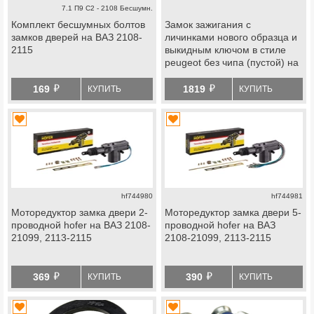
7.1 П9 С2 - 2108 Бесшумн.
Комплект бесшумных болтов
Замок зажигания с
замков дверей на ВАЗ 2108-
личинками нового образца и
2115
выкидным ключом в стиле
peugeot без чипа (пустой) на
ВАЗ 2108-21099, 2113, 2114
й
й
169
1819
КУПИТЬ
КУПИТЬ
hf744980
hf744981
Моторедуктор замка двери 2-
Моторедуктор замка двери 5-
проводной hofer на ВАЗ 2108-
проводной hofer на ВАЗ
21099, 2113-2115
2108-21099, 2113-2115
й
й
369
390
КУПИТЬ
КУПИТЬ