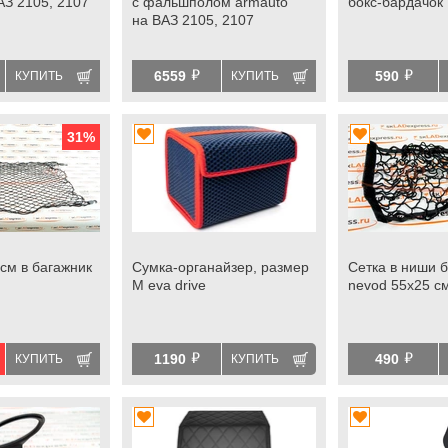
АЗ 2105, 2107
с фальшполом armauto
бокс-бардачок
на ВАЗ 2105, 2107
й
й
6559
590
КУПИТЬ
КУПИТЬ
31
%
см в багажник
Сумка-органайзер, размер
Сетка в ниши 
М eva drive
nevod 55х25 с
й
й
1190
490
КУПИТЬ
КУПИТЬ