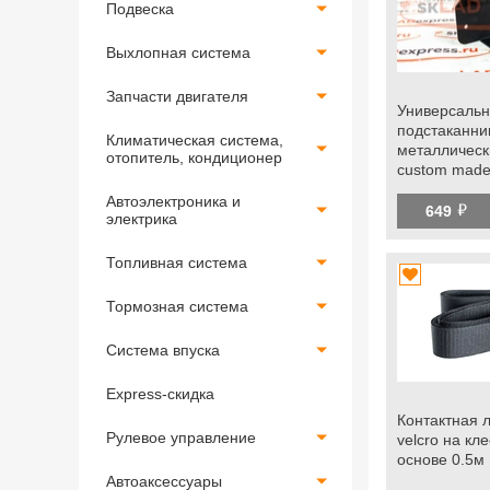
Подвеска
Выхлопная система
Запчасти двигателя
Универсаль
подстаканни
Климатическая система,
металличес
отопитель, кондиционер
custom mad
Автоэлектроника и
й
649
электрика
Топливная система
Тормозная система
Система впуска
Express-скидка
Контактная 
Рулевое управление
velcro на кл
основе 0.5м
Автоаксессуары