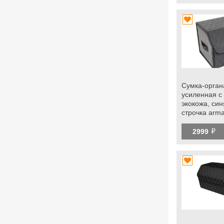
Сумка-орган
усиленная с
экокожа, син
строчка arm
универсальн
й
2999