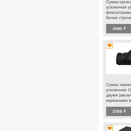
Сумка-орган
усиленная у
фиксаторами
белая строч
универсальн
й
3490
Сумка ткане
усиленная 1
двумя увел
карманами в
armauto
й
3769