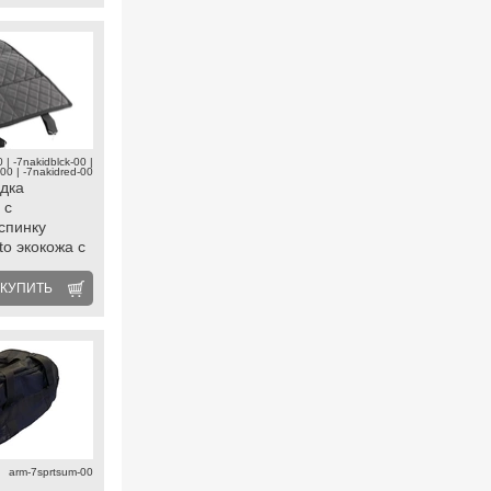
 | -7nakidblck-00 |
-00 | -7nakidred-00
дка
 с
спинку
o экокожа с
КУПИТЬ
arm-7sprtsum-00