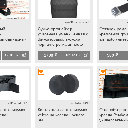
arm-300sumblck-00
ный
Сумка-органайзер
Стяжной ремен
к
усиленная уменьшенная с
крепления груз
кий одинарный
фиксаторами, экокожа,
armauto униве
е
черная строчка armauto
300 универсальная
й
й
1790
309
КУПИТЬ
КУПИТЬ
m01vesu00170
m01alsu00213
лента-липучка
Контактная лента-липучка
Органайзер на
еевой
velcro на клеевой основе
кресла РемКо
3м
универсальны