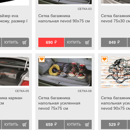
СЕТКА-03
айзер eva
Сетка багажника
Сетка багажни
кожу, размер l
напольная nevod 90х75 см
nevod 75х30 с
й
й
690
849
КУПИТЬ
КУПИТЬ
СЕТКА-05
СЕТКА-08
ника карман
Сетка багажника
Сетка багажни
см
напольная усиленная
напольная уси
nevod 75х75 см
nevod 90х75 с
й
й
659
529
КУПИТЬ
КУПИТЬ