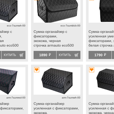
eco-7sumwh-00
eco-7sumblck-00
айзер с
Сумка-органайзер с
Сумка-органай
и,
фиксаторами,
усиленная уме
лая
экокожа, черная
фиксаторами, 
auto eco500
строчка armauto eco500
белая строчка
ая
универсальная
универсальна
й
й
1890
1790
КУПИТЬ
КУПИТЬ
arm-7sumred-00
arm-7sumwh-00
айзер
Сумка-органайзер
Сумка-органай
 фиксаторами,
усиленная с фиксаторами,
усиленная с ф
экокожа,
экокожа, черн