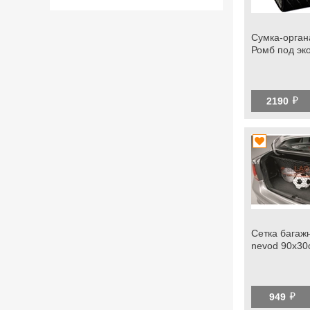
Сумка-орган
Ромб под эко
й
2190
Сетка багаж
nevod 90х30
й
949