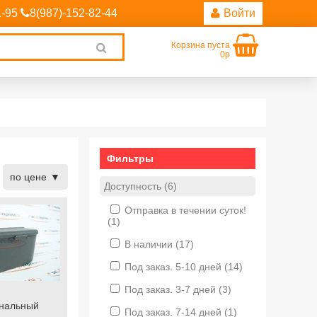
1-95
8(987)-152-82-44
Войти
Корзина пуста
Clear
0р
search
Фильтры
по цене
Доступность (6)
Отправка в течении суток!
(1)
В наличии
(17)
Под заказ. 5-10 дней
(14)
Под заказ. 3-7 дней
(3)
нальный
Под заказ. 7-14 дней
(1)