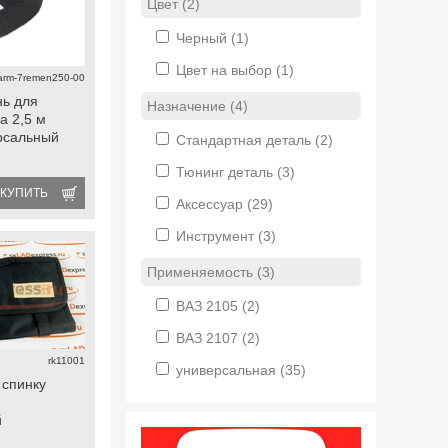
Цвет (2)
Черный
(1)
Цвет на выбор
(1)
arm-7remen250-00
ь для
Назначение (4)
а 2,5 м
рсальный
Стандартная деталь
(2)
Тюнинг деталь
(3)
КУПИТЬ
Аксессуар
(29)
Инструмент
(3)
Применяемость (3)
ВАЗ 2105
(2)
ВАЗ 2107
(2)
rk11001
универсальная
(35)
 спинку
м
й