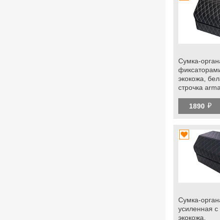
Сумка-орган
фиксаторам
экокожа, бе
строчка arm
универсальн
й
1890
Сумка-орган
усиленная с
экокожа,