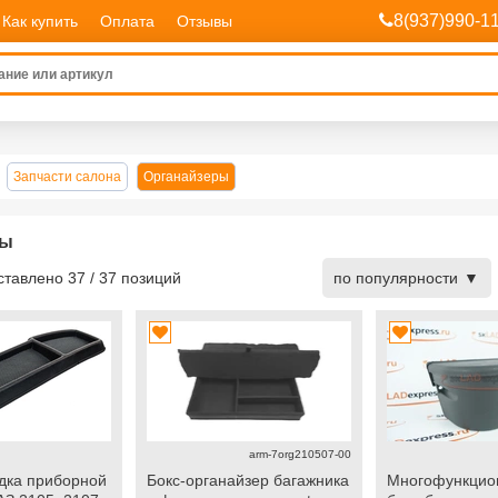
8(937)990-1
Как купить
Оплата
Отзывы
Запчасти салона
Органайзеры
ры
дставлено
37
/
37
позиций
по популярности
arm-7org210507-00
дка приборной
Бокс-органайзер багажника
Многофункцио