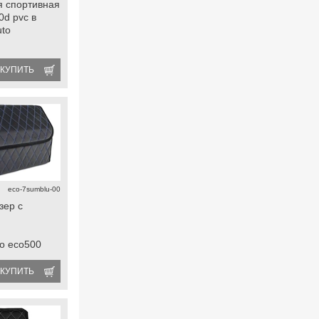
я спортивная
0d pvc в
uto
КУПИТЬ
eco-7sumblu-00
зер с
to eco500
я
КУПИТЬ