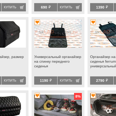
й
й
690
1390
КУПИТЬ
КУПИТЬ
айзер, размер
Универсальный органайзер
Органайзер на
на спинку переднего
сиденья ferrum
сиденья
универсальны
й
й
1190
2790
КУПИТЬ
КУПИТЬ
8
%