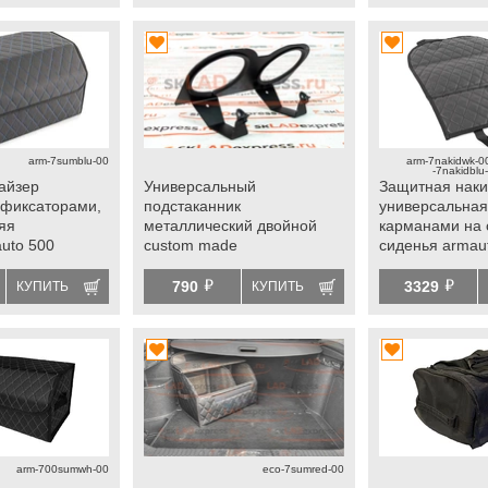
arm-7sumblu-00
arm-7nakidwk-00
-7nakidblu
айзер
Универсальный
Защитная наки
 фиксаторами,
подстаканник
универсальная
яя
металлический двойной
карманами на 
auto 500
custom madе
сиденья armaut
ая
прострочкой
й
й
790
3329
КУПИТЬ
КУПИТЬ
arm-700sumwh-00
eco-7sumred-00