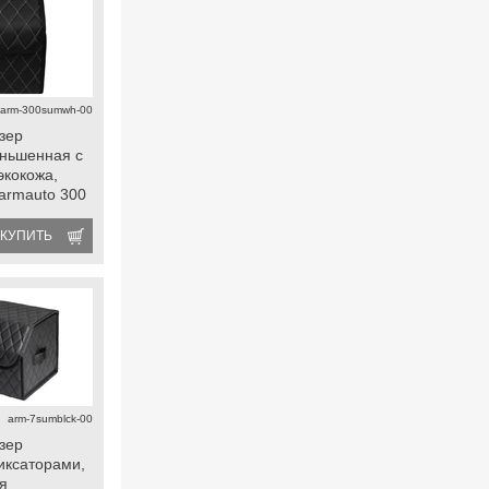
arm-300sumwh-00
зер
ньшенная с
экокожа,
 armauto 300
я
КУПИТЬ
arm-7sumblck-00
зер
иксаторами,
ая