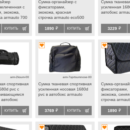
айзер
Сумка-органайзер с
Сумка тканева
величенная с
фиксаторами,
усиленная 168
, экокожа,
экокожа, красная
автобокс arma
ка armauto 700
строчка armauto eco500
ая
универсальная
й
й
1890
3229
КУПИТЬ
КУПИТЬ
arm-2ksum-00
arm-7sprtsumnose-00
вая спортивная
Сумка тканевая спортивная
Сумка-органай
680d pvc с
усиленная носовая 1680d
фиксаторами,
ичивающимся
pvc в автобокс armauto
экокожа, синяя
 автобокс
строчка armau
универсальна
й
й
3769
1890
КУПИТЬ
КУПИТЬ