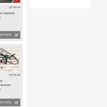
СЕТКА-04
ка карман
м
КУПИТЬ
СЕТКА-09
ка
ленная
м
КУПИТЬ