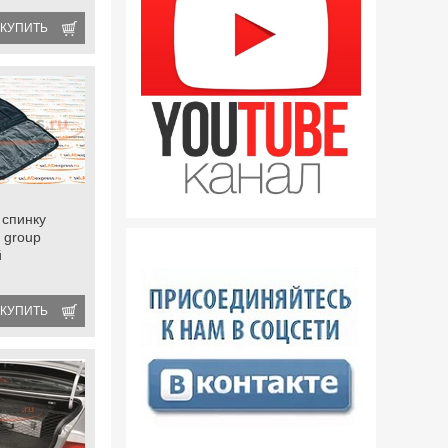
КУПИТЬ
 спинку
 group
й
КУПИТЬ