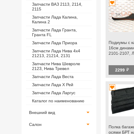
Запчасти ВАЗ 2113, 2114,
2115
Запчасти Лада Калина,
Калина 2
Запчасти Лада Гранта,
Гранта FL
Подиумы с к
Запчасти Лада Приора
16см динами
Запчасти Лада Нива 4х4
2101-2107, 
21213, 21214, 2131
Запчасти Нива Шевроле
2123, Нива Тревел
й
2299
Запчасти Лада Веста
Запчасти Лада Х Рей
Запчасти Лада Ларгус
Каталог по наименованию
Внешний вид
Салон
Полка багажн
осями БРТ н