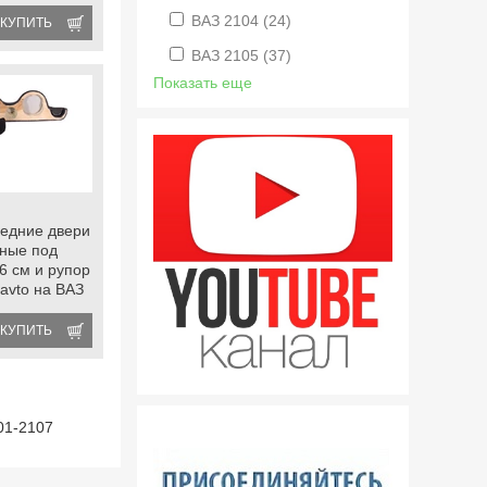
да Нива 4х4
ВАЗ 2104
(24)
КУПИТЬ
оподъемниками
ВАЗ 2105
(37)
Показать еще
едние двери
ные под
6 см и рупор
avto на ВАЗ
07 с
оподъемниками
КУПИТЬ
01-2107