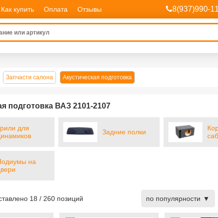
8(937)990-1
Как купить
Оплата
Отзывы
Запчасти салона
Акустическая подготовка
ая подготовка ВАЗ 2101-2107
Грили для
Ко
Задние полки
динамиков
са
Подиумы на
двери
дставлено
18
/
260
позиций
по популярности