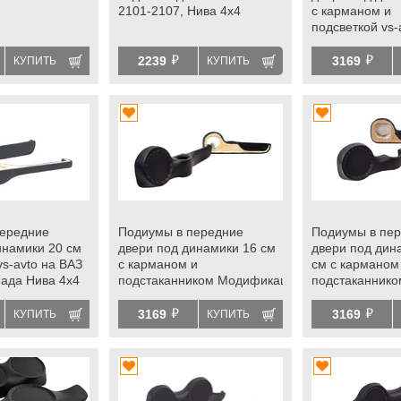
2101-2107, Нива 4х4
с карманом и
подсветкой vs-
2101-2107, Ла
й
й
2239
3169
КУПИТЬ
КУПИТЬ
передние
Подиумы в передние
Подиумы в пе
инамики 20 см
двери под динамики 16 см
двери под дин
s-avto на ВАЗ
с карманом и
см с карманом
Лада Нива 4х4
подстаканником Модификация
подстаканник
1 vs-avto на ВАЗ 2101-
2 vs-avto на В
й
й
лоподъемниками
2107, Лада Нива 4х4 с
2107, Лада Нив
3169
3169
КУПИТЬ
КУПИТЬ
электростеклоподъемниками
электростекл