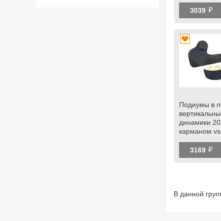
2101-2107, 
й
3039
Подиумы в п
вертикальны
динамики 20
карманом vs
2101-2107, 
й
с
3169
электростек
В данной груп