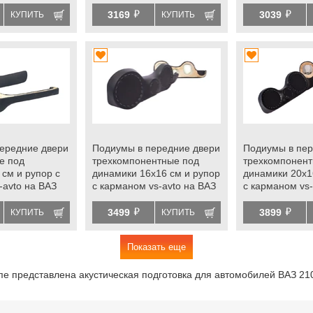
Лада Нива 4х4
2101-2107, Лада Нива 4х4
2101-2107, Ла
й
й
с
с
3169
3039
КУПИТЬ
КУПИТЬ
электростеклоподъемниками
электростекл
ередние двери
Подиумы в передние двери
Подиумы в пер
е под
трехкомпонентные под
трехкомпонент
 см и рупор с
динамики 16х16 см и рупор
динамики 20х1
-avto на ВАЗ
с карманом vs-avto на ВАЗ
с карманом vs-
Лада Нива 4х4
2101-2107
2105, 2106, 21
й
й
электростекл
3499
3899
КУПИТЬ
КУПИТЬ
лоподъемниками
Показать еще
пе представлена акустическая подготовка для автомобилей ВАЗ 21