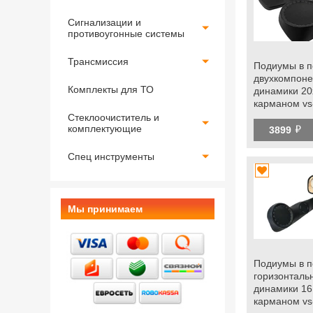
Сигнализации и
противоугонные системы
Трансмиссия
Подиумы в п
двухкомпоне
Комплекты для ТО
динамики 20
карманом vs
2105, 2106, 
Стеклоочиститель и
й
электростек
комплектующие
3899
Спец инструменты
Мы принимаем
Подиумы в п
горизонталь
динамики 16
карманом vs