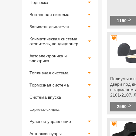
Подвеска
Выхлопная система
й
1190
Запчасти двигателя
Климатическая система,
отопитель, кондиционер
Автоэлектроника и
электрика
Топливная система
Подиумы в 
двери под д
Тормозная система
с карманом v
2101-2107, 
Система впуска
с
й
электростек
2590
Express-скидка
Рулевое управление
Автоаксессуары