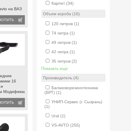
Карпет
(34)
avto на ВАЗ
Объем короба (16)
да Нива 4х4
КУПИТЬ
120 литров
(1)
74 литра
(1)
49 литров
(1)
42 литра
(1)
35 литров
(2)
Показать еще
редние
Производитель (4)
амики 16
 и
Балаковорезинотехника
ом Модификация
(БРТ)
(1)
АЗ 2101-
УНИП-Сервис (г. Сызрань)
а 4х4 с
КУПИТЬ
(1)
оподъемниками
Ural
(1)
VS-AVTO
(255)