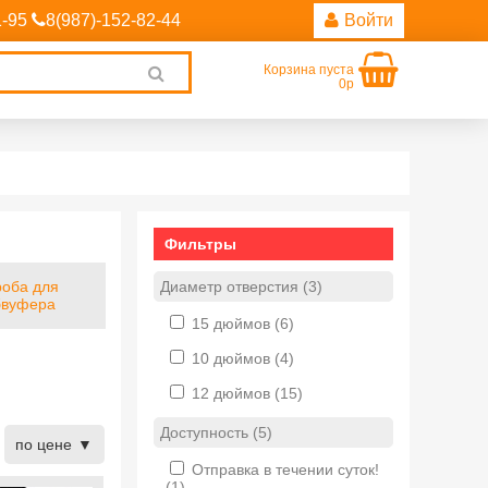
1-95
8(987)-152-82-44
Войти
Корзина пуста
Clear
0р
search
Фильтры
Диаметр отверстия (3)
роба для
бвуфера
15 дюймов
(6)
10 дюймов
(4)
12 дюймов
(15)
Доступность (5)
по цене
Отправка в течении суток!
(1)