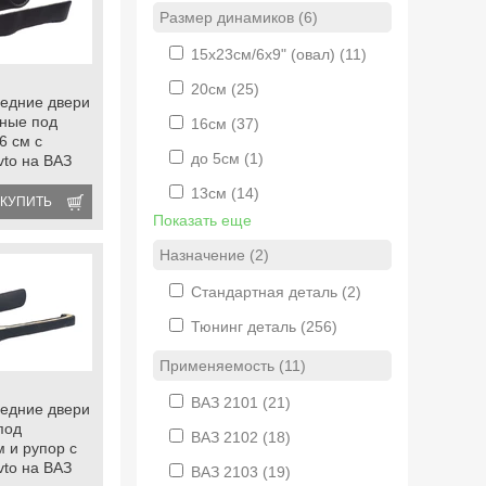
Размер динамиков (6)
15х23см/6х9" (овал)
(11)
20см
(25)
едние двери
ные под
16см
(37)
6 см с
до 5см
(1)
vto на ВАЗ
07 с
13см
(14)
оподъемниками
КУПИТЬ
Показать еще
Назначение (2)
Стандартная деталь
(2)
Тюнинг деталь
(256)
Применяемость (11)
ВАЗ 2101
(21)
едние двери
под
ВАЗ 2102
(18)
м и рупор с
vto на ВАЗ
ВАЗ 2103
(19)