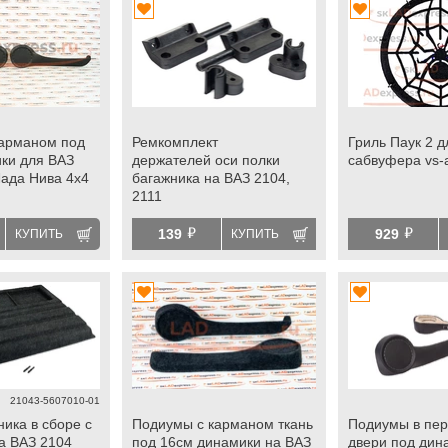
арманом под
Ремкомплект
Гриль Паук 2 д
ки для ВАЗ
держателей оси полки
сабвуфера vs-
Лада Нива 4х4
багажника на ВАЗ 2104,
2111
й
й
139
929
КУПИТЬ
КУПИТЬ
21043-5607010-01
ика в сборе с
Подиумы с карманом ткань
Подиумы в пе
а ВАЗ 2104
под 16см динамики на ВАЗ
двери под дин