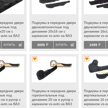
ередние двери
Подиумы в передние двери
Подиумы в пер
нтные под
двухкомпонентные под
двухкомпонент
х20 см с
динамики 20х16 см с
динамики 16х1
-avto на ВАЗ
карманом vs-avto на ВАЗ
карманом vs-a
2107 с
2105, 2106, 2107 с
2105, 2106, 21
й
й
лоподъемниками
электростеклоподъемниками
электростекл
3899
3499
КУПИТЬ
КУПИТЬ
ередние двери
Подиумы в передние двери
Подиумы в пер
ные под
горизонтальные под
вертикальные 
 см и рупор с
динамики 20 см и рупор с
динамики 16 с
-avto на ВАЗ
карманом vs-avto на ВАЗ
карманом vs-a