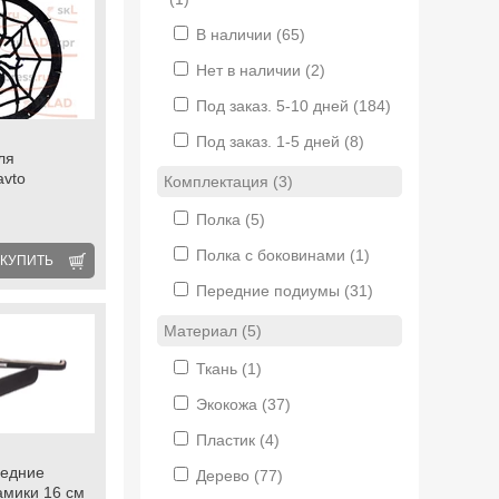
В наличии
(65)
Нет в наличии
(2)
Под заказ. 5-10 дней
(184)
Под заказ. 1-5 дней
(8)
ля
avto
Комплектация (3)
Полка
(5)
Полка с боковинами
(1)
КУПИТЬ
Передние подиумы
(31)
Материал (5)
Ткань
(1)
Экокожа
(37)
Пластик
(4)
редние
Дерево
(77)
амики 16 см