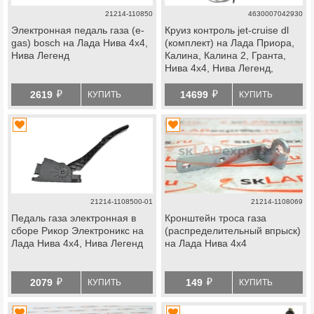
21214-110850
4630007042930
Электронная педаль газа (e-
Круиз контроль jet-cruise dl
gas) bosch на Лада Нива 4х4,
(комплект) на Лада Приора,
Нива Легенд
Калина, Калина 2, Гранта,
Нива 4х4, Нива Легенд,
datsun
й
й
2619
14699
КУПИТЬ
КУПИТЬ
21214-1108500-01
21214-1108069
Педаль газа электронная в
Кронштейн троса газа
сборе Рикор Электроникс на
(распределительный впрыск)
Лада Нива 4х4, Нива Легенд
на Лада Нива 4х4
й
й
2079
149
КУПИТЬ
КУПИТЬ