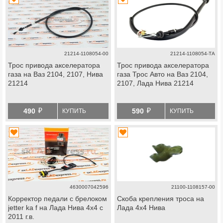
21214-1108054-00
21214-1108054-ТА
Трос привода акселератора
Трос привода акселератора
газа на Ваз 2104, 2107, Нива
газа Трос Авто на Ваз 2104,
21214
2107, Лада Нива 21214
й
й
490
590
КУПИТЬ
КУПИТЬ
4630007042596
21100-1108157-00
Корректор педали с брелоком
Скоба крепления троса на
jetter ka f на Лада Нива 4х4 с
Лада 4х4 Нива
2011 г.в.