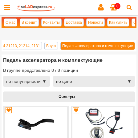
0
Cl
se
О нас
В кредит
Контакты
Доставка
Новости
Как купить
Оп
4х4 21213, 21214, 2131
Впуск
Педаль акселератора и комплектующие
Педаль акселератора и комплектующие
В группе представлено
8
/
8
позиций
по популярности
по цене